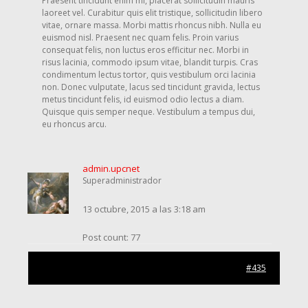
Praesent tincidunt enim mi, placerat sollicitudin mauris
laoreet vel. Curabitur quis elit tristique, sollicitudin libero
vitae, ornare massa. Morbi mattis rhoncus nibh. Nulla eu
euismod nisl. Praesent nec quam felis. Proin varius
consequat felis, non luctus eros efficitur nec. Morbi in
risus lacinia, commodo ipsum vitae, blandit turpis. Cras
condimentum lectus tortor, quis vestibulum orci lacinia
non. Donec vulputate, lacus sed tincidunt gravida, lectus
metus tincidunt felis, id euismod odio lectus a diam.
Quisque quis semper neque. Vestibulum a tempus dui,
eu rhoncus arcu.
admin.upcnet
Superadministrador
13 octubre, 2015 a las 3:18 am
Post count: 77
#435