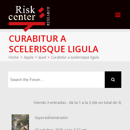
CURABITUR A
SCELERISQUE LIGULA
Home
>
Apple
>
Ipad
>
Curabitur a scelerisque ligula
Viendo 3 entradas - de la 1 a la 3 (de un total de 3)
admin.upcnet
Superadministrador
13 octubre, 2015 a las 3:17 am