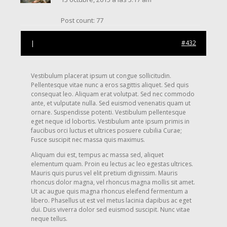
Post count: 77
|
#432
Vestibulum placerat ipsum ut congue sollicitudin.
Pellentesque vitae nunc a eros sagittis aliquet. Sed quis
consequat leo. Aliquam erat volutpat. Sed nec commodo
ante, et vulputate nulla. Sed euismod venenatis quam ut
ornare. Suspendisse potenti. Vestibulum pellentesque
eget neque id lobortis. Vestibulum ante ipsum primis in
faucibus orci luctus et ultrices posuere cubilia Curae;
Fusce suscipit nec massa quis maximus.
Aliquam dui est, tempus ac massa sed, aliquet
elementum quam. Proin eu lectus ac leo egestas ultrices.
Mauris quis purus vel elit pretium dignissim. Mauris
rhoncus dolor magna, vel rhoncus magna mollis sit amet.
Ut ac augue quis magna rhoncus eleifend fermentum a
libero. Phasellus ut est vel metus lacinia dapibus ac eget
dui. Duis viverra dolor sed euismod suscipit. Nunc vitae
neque tellus.