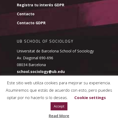
Registra tu interés GDPR
Contacto
Contacto GDPR
UB SCHOOL OF SOCIOLOGY
Universitat de Barcelona School of Sociology
Av. Diagonal 690-696
08034 Barcelona
school.sociology@ub.edu
Este sitio web utiliza cookies para mejorar su experiencia.
Asumiremos que estás de acuerdo con esto, pero puedes
optar por no hacerlo si lo deseas.
Cookie settings
© 2026 UB School of Sociology.
Política de cookies
Accept
Read More