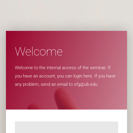
v
n
r
i
t
e
g
a
t
i
o
Welcome
n
Welcome to the internal access of the seminar. If
you have an account, you can login here. If you have
any problem, send an email to sfg@ub.edu