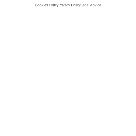
Fax (+34) 93 403 79 13
Cookies Policy
Privacy Policy
Legal Advice
Mapa web
Other
Home
Access SMG
About us
Contact
Philosophers
Legal Advice
Research and Training
Privacy Policy
Publications
Cookies Policy
Agenda