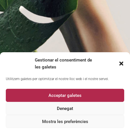
Gestionar el consentiment de
les galetes
Utilitzem galetes per optimitzar el nostre lloc web i el nostre servei.
Acceptar galetes
Denegat
Seminari Filosofia i Gènere
Montalegre, 6 (4ª planta) 08001 Barcelona
Mostra les preferències
sfg@ub.edu