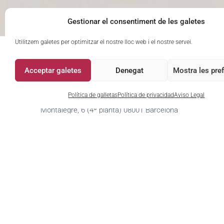
Gestionar el consentiment de les galetes
Utilitzem galetes per optimitzar el nostre lloc web i el nostre servei.
Acceptar galetes
Denegat
Mostra les pre
Seminari Filosofia i Gènere
Política de galletas
Política de privacidad
Aviso Legal
Montalegre, 6 (4ª planta) 08001 Barcelona
sfg@ub.edu
Fax (+34) 93 403 79 13