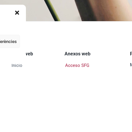
ferències
Mapa web
Anexos web
Inicio
Acceso SFG
Quiénes somos
Contacto
Filósofas
Aviso Legal
Investigación y formación
Política de privacidad
Publicaciones
Política de galletas
Agenda