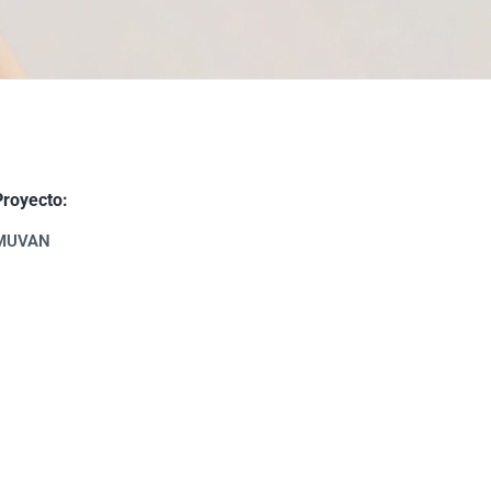
Proyecto:
MUVAN
PID2020-113980GA-I00 (MCIN/AEIUE)
UE financiado por