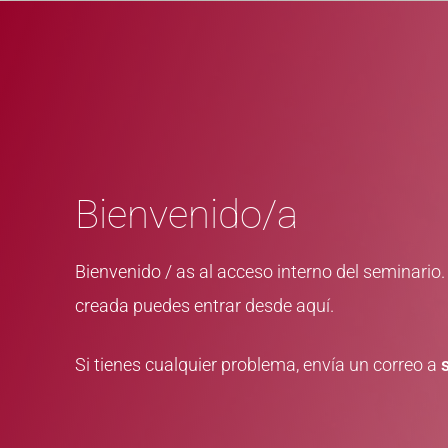
G
g
n
p
è
n
a
i
á
e
r
c
d
g
e
i
o
i
ó
p
n
n
r
a
p
i
Bienvenido/a
r
n
i
c
Bienvenido / as al acceso interno del seminario.
n
i
creada puedes entrar desde aquí.
c
p
i
a
Si tienes cualquier problema, envía un correo a
p
l
a
l