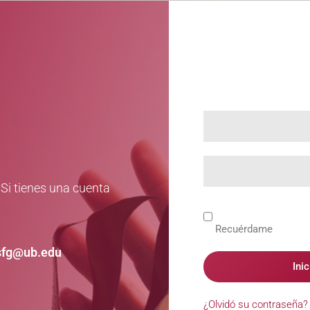
 Si tienes una cuenta
Recuérdame
sfg@ub.edu
Ini
¿Olvidó su contraseña?