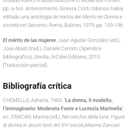
titulado «Gioco e dissimulazione in Moderata Fonte»,
pp. ix-lxiii. Anteriormente, Ginevra Conti Odorisio había
editado una antología de textos del
Merito
en
Donna e
società nel Seicento
, Roma, Bulzoni, 1979, pp. 159-196.
El mérito de las mujeres
, Juan Aguilar González (ed.),
José Abad (trad.), Daniele Cerrato (Apéndice
bibliográfico), Sevilla, ArCiBel Editores, 2013.
[Traducción parcial].
Bibliografía crítica
CHEMELLO, Adriana, 1983, “
La donna, il modello,
l’immaginario: Moderata Fonte e Lucrezia Marinella
”,
en: ZANCAN, Marina (ed.),
Nel cerchio della luna
.
Figure
di donna in alcuni testi del XVI secolo,
Marina Zancan