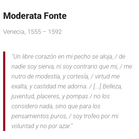
c
d
g
r
i
o
i
e
Moderata Fonte
ó
p
n
n
r
a
Venecia, 1555 – 1592
p
i
r
n
i
c
n
i
"Un libre corazón en mi pecho se aloja, / de
c
p
nadie soy sierva, ni soy contrario que mi, / me
i
a
nutro de modestia, y cortesía, / virtud me
p
l
exalta, y castidad me adorna. / [...] Belleza,
a
l
juventud, placeres, y pompas / no los
considero nada, sino que para los
pensamientos puros, / soy trofeo por mi
voluntad y no por azar."