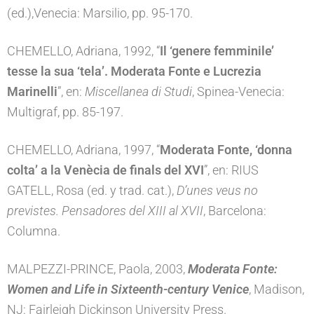
(ed.),Venecia: Marsilio, pp. 95-170.
CHEMELLO, Adriana, 1992, “
Il ‘genere femminile’
tesse la sua ‘tela’. Moderata Fonte e Lucrezia
Marinelli
”, en:
Miscellanea di Studi
, Spinea-Venecia:
Multigraf, pp. 85-197.
CHEMELLO, Adriana, 1997, “
Moderata Fonte, ‘donna
colta’ a la Venècia de finals del XVI
”, en: RIUS
GATELL, Rosa (ed. y trad. cat.),
D’unes veus no
previstes. Pensadores del XIII al XVII
, Barcelona:
Columna.
MALPEZZI-PRINCE, Paola, 2003,
Moderata Fonte:
Women and Life in Sixteenth-century Venice
, Madison,
NJ: Fairleigh Dickinson University Press.