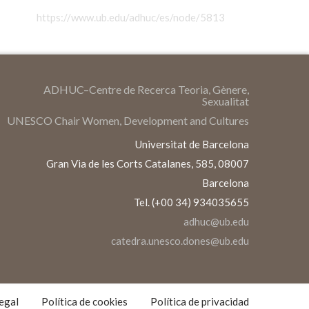
https://www.ub.edu/adhuc/es/node/5813
ADHUC–Centre de Recerca Teoria, Gènere,
Sexualitat
UNESCO Chair Women, Development and Cultures
Universitat de Barcelona
Gran Via de les Corts Catalanes, 585, 08007
Barcelona
Tel. (+00 34) 934035655
adhuc@ub.edu
catedra.unesco.dones@ub.edu
S
S
egal
Política de cookies
Política de privacidad