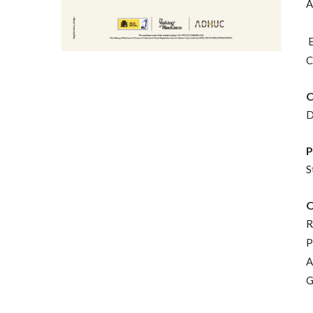
A
E
C
C
D
P
S
O
R
P
A
G