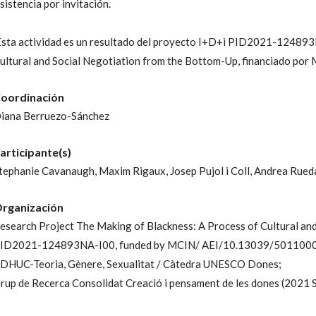
sistencia por invitación.
sta actividad es un resultado del proyecto I+D+i PID2021-124893
ultural and Social Negotiation from the Bottom-Up, financiado 
oordinación
iana Berruezo-Sánchez
articipante(s)
tephanie Cavanaugh,
Maxim Rigaux,
Josep Pujol i Coll,
Andrea Rued
rganización
esearch Project The Making of Blackness: A Process of Cultural an
ID2021-124893NA-I00, funded by MCIN/ AEI/10.13039/501100
DHUC-Teoria, Gènere, Sexualitat / Càtedra UNESCO Dones;
rup de Recerca Consolidat Creació i pensament de les dones (2021