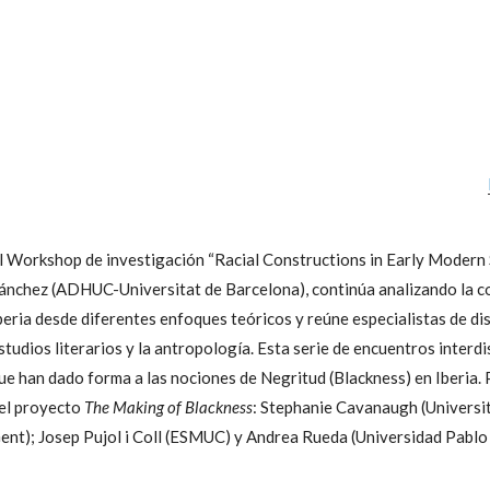
l Workshop de investigación “Racial Constructions in Early Modern S
ánchez (ADHUC-Universitat de Barcelona), continúa analizando la co
beria desde diferentes enfoques teóricos y reúne especialistas de disc
studios literarios y la antropología. Esta serie de encuentros interd
ue han dado forma a las nociones de Negritud (Blackness) en Iberia. 
el proyecto
The Making of Blackness
: Stephanie Cavanaugh (Universi
ent); Josep Pujol i Coll (ESMUC) y Andrea Rueda (Universidad Pablo 