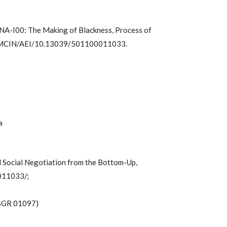
NA-I00: The Making of Blackness, Process of
por MCIN/AEI/10.13039/501100011033.
a
d Social Negotiation from the Bottom-Up,
011033/;
 SGR 01097)