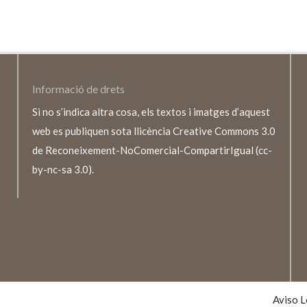
Informació de drets
Si no s’indica altra cosa, els textos i imatges d’aquest
web es publiquen sota llicència Creative Commons 3.0
de Reconeixement-NoComercial-CompartirIgual (cc-
by-nc-sa 3.0).
TEXTO
LEGALE
Aviso L