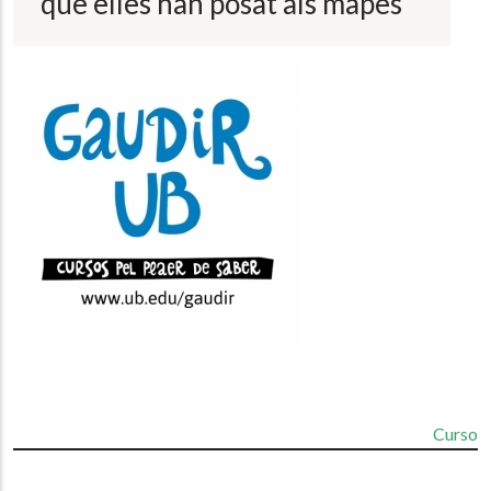
que elles han posat als mapes
a
la
navegación
Curso