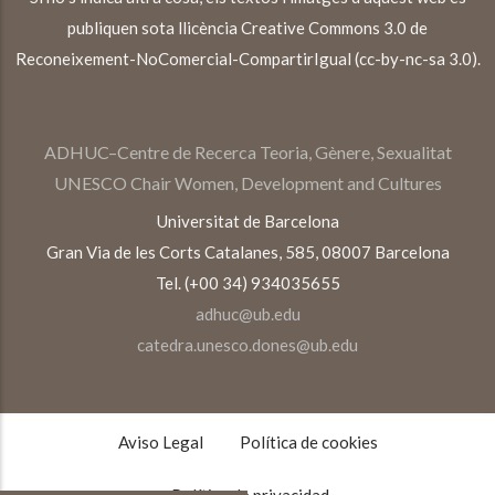
publiquen sota llicència Creative Commons 3.0 de
Reconeixement-NoComercial-CompartirIgual (cc-by-nc-sa 3.0).
ADHUC–Centre de Recerca Teoria, Gènere, Sexualitat
UNESCO Chair Women, Development and Cultures
Universitat de Barcelona
Gran Via de les Corts Catalanes, 585, 08007 Barcelona
Tel. (+00 34) 934035655
adhuc@ub.edu
catedra.unesco.dones@ub.edu
TEXTOS
LEGALES
Aviso Legal
Política de cookies
Política de privacidad