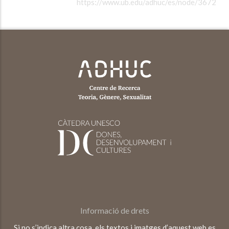
https://www.ub.edu/adhuc/es/node/3672
Informació de drets
Si no s’indica altra cosa, els textos i imatges d’aquest web es