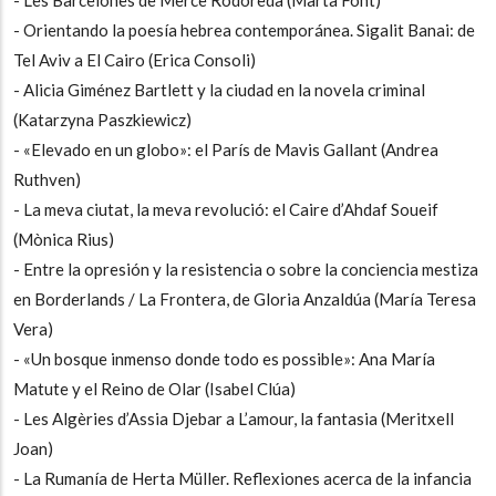
-
Orientando la poesía hebrea contemporánea. Sigalit Banai: de
Tel Aviv a El Cairo (Erica Consoli)
- Alicia Giménez Bartlett y la ciudad en la novela criminal
(Katarzyna Paszkiewicz)
-
«Elevado en un globo»: el París de Mavis Gallant (Andrea
Ruthven)
-
La meva ciutat, la meva revolució: el Caire d’Ahdaf Soueif
(Mònica Rius)
-
Entre la opresión y la resistencia o sobre la conciencia mestiza
en Borderlands / La Frontera, de Gloria Anzaldúa (María Teresa
Vera)
-
«Un bosque inmenso donde todo es possible»: Ana María
Matute y el Reino de Olar (Isabel Clúa)
-
Les Algèries d’Assia Djebar a L’amour, la fantasia (Meritxell
Joan)
-
La Rumanía de Herta Müller. Reflexiones acerca de la infancia