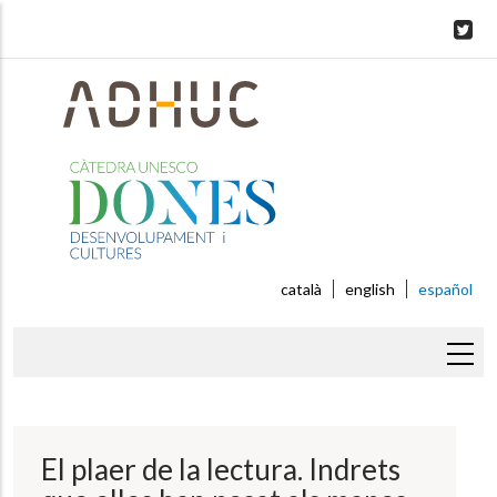
Skip
to
main
content
català
english
español
Sobrescribir
enlaces
de
El plaer de la lectura. Indrets
ayuda