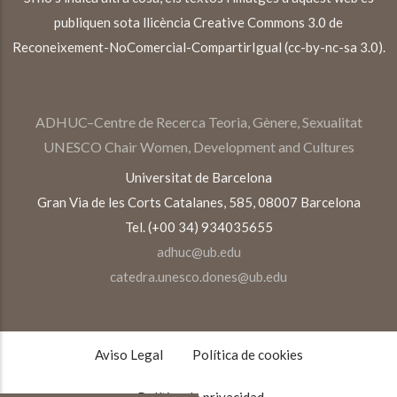
publiquen sota llicència Creative Commons 3.0 de
Reconeixement-NoComercial-CompartirIgual (cc-by-nc-sa 3.0).
ADHUC–Centre de Recerca Teoria, Gènere, Sexualitat
UNESCO Chair Women, Development and Cultures
Universitat de Barcelona
Gran Via de les Corts Catalanes, 585, 08007 Barcelona
Tel. (+00 34) 934035655
adhuc@ub.edu
catedra.unesco.dones@ub.edu
TEXTOS
LEGALES
Aviso Legal
Política de cookies
Política de privacidad