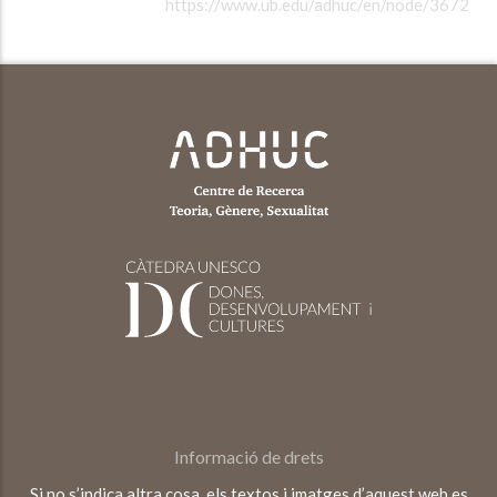
https://www.ub.edu/adhuc/en/node/3672
Informació de drets
Si no s’indica altra cosa, els textos i imatges d’aquest web es