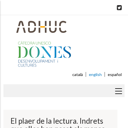
Skip
to
main
content
català
english
español
Breadcrumb
El plaer de la lectura. Indrets