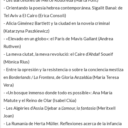
- Orientando la poesía hebrea contemporánea. Sigalit Banai: de
Tel Aviv a El Cairo (Erica Consoli)
- Alicia Giménez Bartlett y la ciudad en la novela criminal
(Katarzyna Paszkiewicz)
- «Elevado en un globo»: el París de Mavis Gallant (Andrea
Ruthven)
- La meva ciutat, la meva revolució: el Caire d’Ahdaf Soueif
(Mònica Rius)
- Entre la opresión y la resistencia o sobre la conciencia mestiza
en
Borderlands / La Frontera
, de Gloria Anzaldúa (María Teresa
Vera)
- «Un bosque inmenso donde todo es possible»: Ana María
Matute y el Reino de Olar (Isabel Clúa)
- Les Algèries d’Assia Djebar a
L’amour, la fantasia
(Meritxell
Joan)
- La Rumanía de Herta Müller. Reflexiones acerca de la infancia