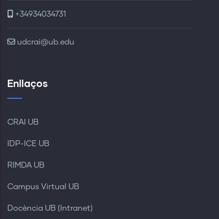
+34934034731
udcrai@ub.edu
Enllaços
CRAI UB
IDP-ICE UB
RIMDA UB
Campus Virtual UB
Docència UB (Intranet)