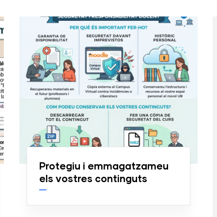
Protegiu i emmagatzameu
els vostres continguts