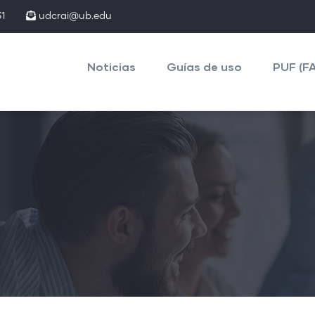
1
udcrai@ub.edu
Main
navigation
Noticias
Guías de uso
PUF (F