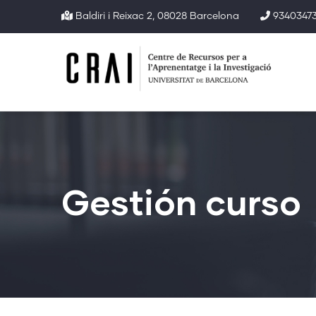
Pasar
Baldiri i Reixac 2, 08028 Barcelona
93403473
al
contenido
principal
Gestión curso