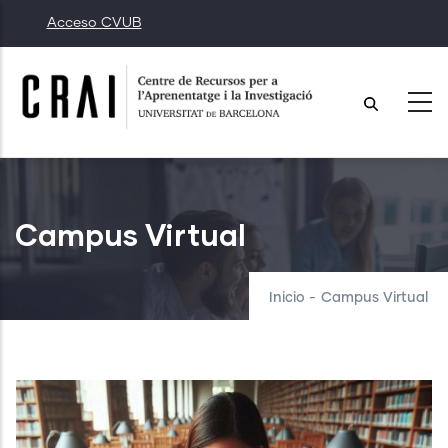
Pasar
Acceso CVUB
al
contenido
principal
Campus Virtual
Inicio
-
Campus Virtual