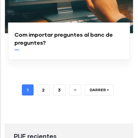
Com importar preguntes al banc de
preguntes?
PÁGINA
1
PÁGINA
2
PÁGINA
3
SIGUIENTE
››
ÚLTIMA
DARRER »
ACTUAL
PÁGINA
PÁGINA
PUF recientes