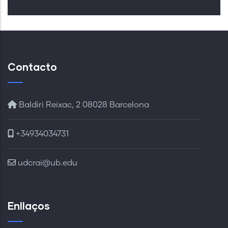
Contacto
Baldiri Reixac, 2 08028 Barcelona
+34934034731
udcrai@ub.edu
Enllaços