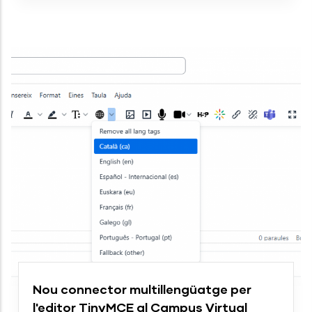
Nou connector multillengüatge per
l'editor TinyMCE al Campus Virtual