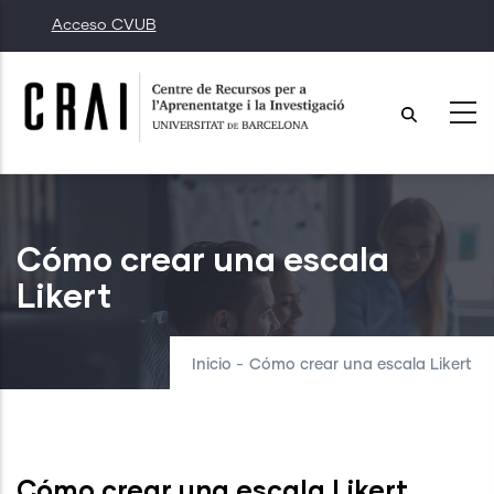
Pasar
Acceso CVUB
al
contenido
principal
Cómo crear una escala
Likert
Inicio
-
Cómo crear una escala Likert
Cómo crear una escala Likert