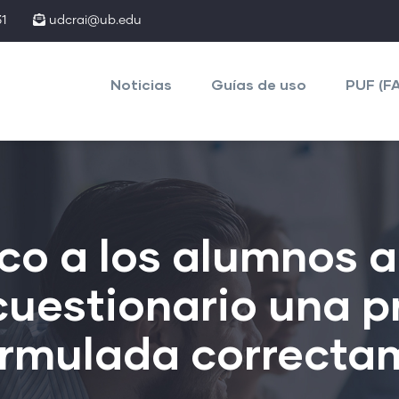
1
udcrai@ub.edu
Main
navigation
Noticias
Guías de uso
PUF (F
co a los alumnos a 
cuestionario una 
formulada correcta