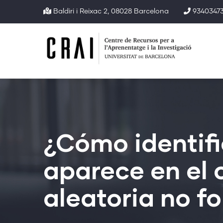
Pasar
Baldiri i Reixac 2, 08028 Barcelona
93403473
al
contenido
principal
¿Cómo identifi
aparece en el 
aleatoria no 