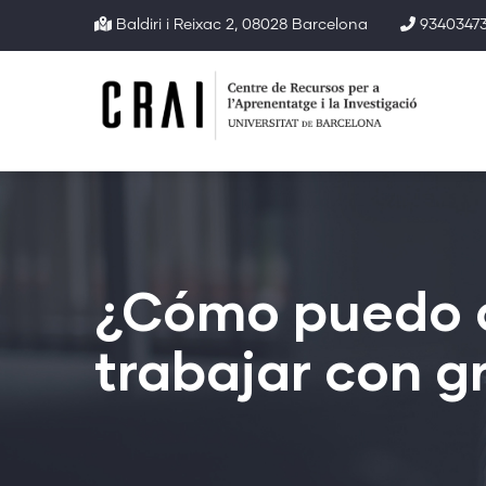
Pasar
Baldiri i Reixac 2, 08028 Barcelona
93403473
al
contenido
principal
¿Cómo puedo c
trabajar con 