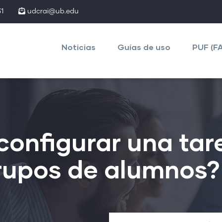
1
udcrai@ub.edu
Main
navigation
Noticias
Guías de uso
PUF (F
onfigurar una tar
grupos de alumnos?