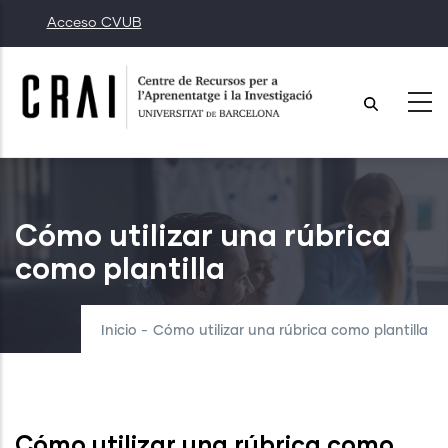
Pasar
Acceso CVUB
al
contenido
principal
Cómo utilizar una rúbrica
como plantilla
Inicio
-
Cómo utilizar una rúbrica como plantilla
Cómo utilizar una rúbrica como