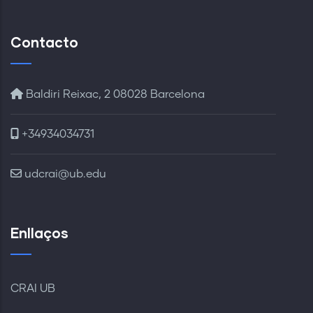
Contacto
Baldiri Reixac, 2 08028 Barcelona
+34934034731
udcrai@ub.edu
Enllaços
CRAI UB