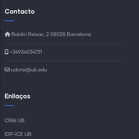
Contacto
Baldiri Reixac, 2 08028 Barcelona
+34934034731
udcrai@ub.edu
Enllaços
CRAI UB
IDP-ICE UB