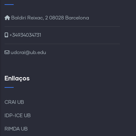
Baldiri Reixac, 2 08028 Barcelona
+34934034731
udcrai@ub.edu
Enllaços
CRAI UB
IDP-ICE UB
RIMDA UB