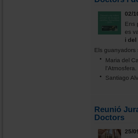
02/1
Ens p
es v
i de
Els guanyadors 
Maria del Ca
l'Atmosfera.
Santiago Alv
Reunió Jura
Doctors
25/0