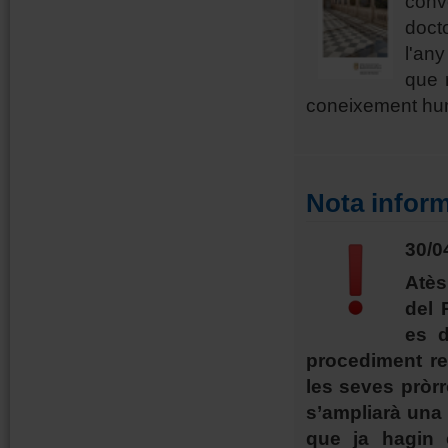
conv
doct
l'an
que 
coneixement humà
Nota inform
30/0
Atès
del 
es d
procediment res
les seves pròrr
s’ampliarà una v
que ja hagin 