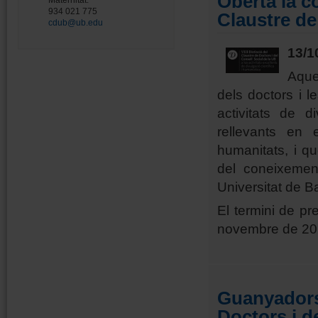
Oberta la co
Maternitat.
934 021 775
Claustre de
cdub@ub.edu
13/1
Aque
dels doctors i l
activitats de 
rellevants en 
humanitats, i qu
del coneixement
Universitat de B
El termini de pr
novembre de 20
Guanyadors 
Doctors i d