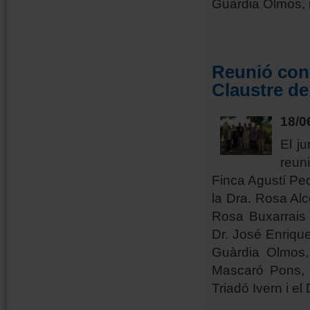
Guàrdia Olmos, i
Reunió cons
Claustre de
18/0
El j
reun
Finca Agustí Ped
la Dra. Rosa Alc
Rosa Buxarrais 
Dr. José Enrique
Guàrdia Olmos,
Mascaró Pons, e
Triadó Ivern i el 