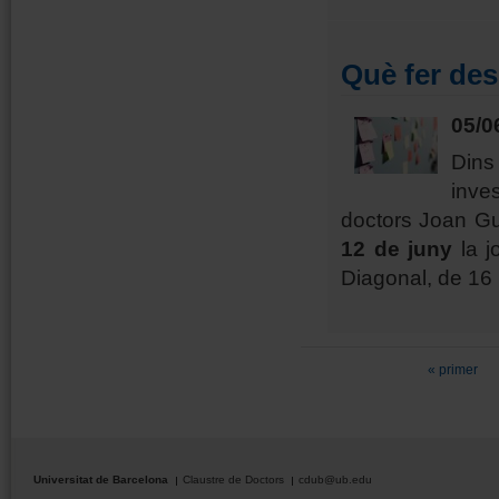
Què fer des
05/0
Din
inve
doctors Joan Gu
12 de juny
la j
Diagonal, de 16 
Pàgines
« primer
Universitat de Barcelona
Claustre de Doctors
cdub@ub.edu