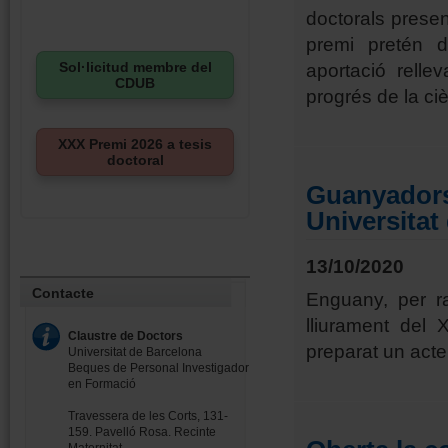
doctorals presen
premi pretén d
Sol·licitud membre del
aportació rell
CDUB
progrés de la ci
XXX Premi 2026 a tesis
doctoral
Guanyadors 
Universitat
13/10/2020
Contacte
Enguany, per ra
lliurament del
Claustre de Doctors
preparat un acte
Universitat de Barcelona
Beques de Personal Investigador
en Formació
Travessera de les Corts, 131-
159. Pavelló Rosa. Recinte