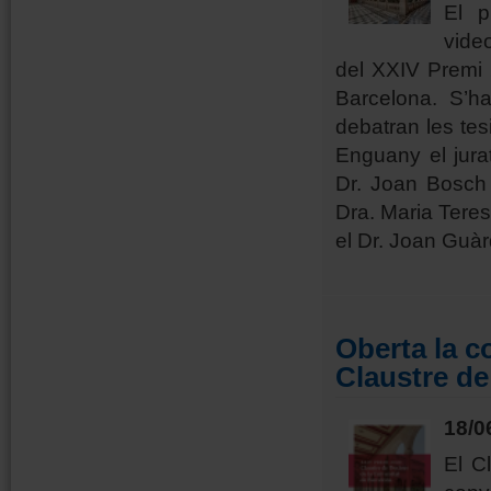
El 
vide
del XXIV Premi 
Barcelona. S’h
debatran les te
Enguany el jura
Dr. Joan Bosch 
Dra. Maria Teres
el Dr. Joan Guàr
Oberta la c
Claustre de
18/0
El C