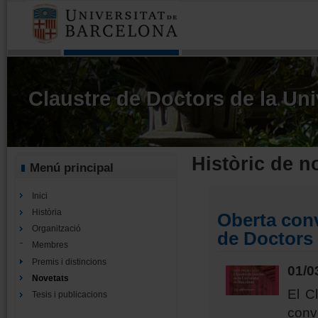
Claustre de Doctors de la Uni
Històric de n
Menú principal
Inici
Història
Oberta con
Organització
de Doctors
Membres
Premis i distincions
01/0
Novetats
El C
Tesis i publicacions
conv