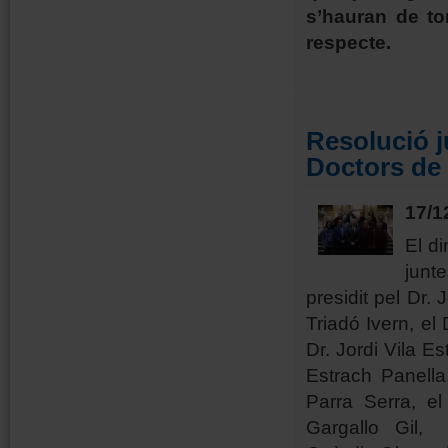
s’hauran de to
respecte.
Resolució j
Doctors de
17/1
El d
junt
presidit pel Dr. 
Triadó Ivern, el
Dr. Jordi Vila E
Estrach Panell
Parra Serra, e
Gargallo Gil,