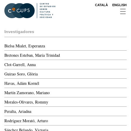
Pasar
CATALÀ
ENGLISH
al
contenido
principal
Investigadores
Bielsa Mialet, Esperanza
Bretones Esteban, María Trinidad
Clot-Garrell, Anna
Guirao Soro, Glòria
Havas, Ádám Kornél
Martín Zamorano, Mariano
Morales-Olivares, Rommy
Peralta, Ariadna
Rodríguez Morató, Arturo
Sánchez Belando, Victoria