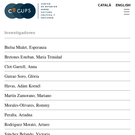
Pasar
CATALÀ
ENGLISH
al
contenido
principal
Investigadores
Bielsa Mialet, Esperanza
Bretones Esteban, María Trinidad
Clot-Garrell, Anna
Guirao Soro, Glòria
Havas, Ádám Kornél
Martín Zamorano, Mariano
Morales-Olivares, Rommy
Peralta, Ariadna
Rodríguez Morató, Arturo
Sánchez Belando, Victoria