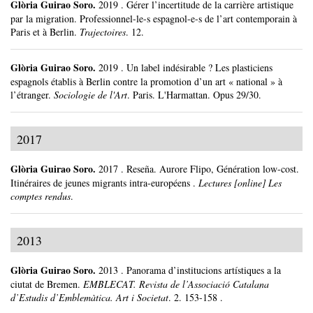
Glòria Guirao Soro
.
2019
.
Gérer l’incertitude de la carrière artistique
par la migration. Professionnel-le-s espagnol-e-s de l’art contemporain à
Paris et à Berlin.
Trajectoires
.
12.
Glòria Guirao Soro
.
2019
.
Un label indésirable ? Les plasticiens
espagnols établis à Berlin contre la promotion d’un art « national » à
l’étranger.
Sociologie de l'Art
.
Paris.
L'Harmattan.
Opus 29/30.
2017
Glòria Guirao Soro
.
2017
.
Reseña. Aurore Flipo, Génération low-cost.
Itinéraires de jeunes migrants intra-européens .
Lectures [online] Les
comptes rendus
.
2013
Glòria Guirao Soro
.
2013
.
Panorama d’institucions artístiques a la
ciutat de Bremen.
EMBLECAT. Revista de l’Associació Catalana
d’Estudis d’Emblemàtica. Art i Societat
.
2.
153-158 .