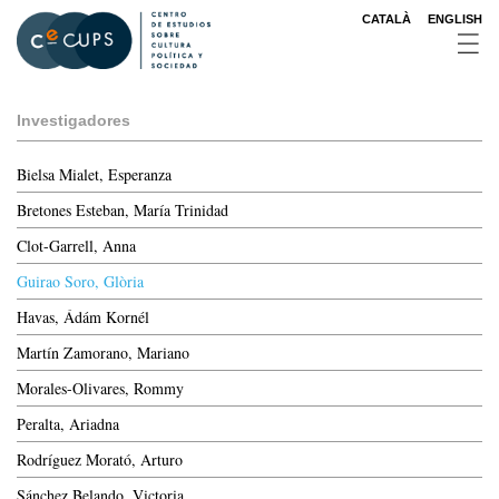
Pasar
CATALÀ
ENGLISH
al
contenido
principal
Investigadores
Bielsa Mialet, Esperanza
Bretones Esteban, María Trinidad
Clot-Garrell, Anna
Guirao Soro, Glòria
Havas, Ádám Kornél
Martín Zamorano, Mariano
Morales-Olivares, Rommy
Peralta, Ariadna
Rodríguez Morató, Arturo
Sánchez Belando, Victoria