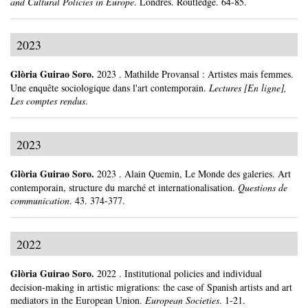
and Cultural Policies in Europe
.
Londres.
Routledge.
64-85.
2023
Glòria Guirao Soro
.
2023
.
Mathilde Provansal : Artistes mais femmes.
Une enquête sociologique dans l'art contemporain.
Lectures [En ligne],
Les comptes rendus
.
2023
Glòria Guirao Soro
.
2023
.
Alain Quemin, Le Monde des galeries. Art
contemporain, structure du marché et internationalisation.
Questions de
communication
.
43.
374-377.
2022
Glòria Guirao Soro
.
2022
.
Institutional policies and individual
decision-making in artistic migrations: the case of Spanish artists and art
mediators in the European Union.
European Societies
.
1-21.