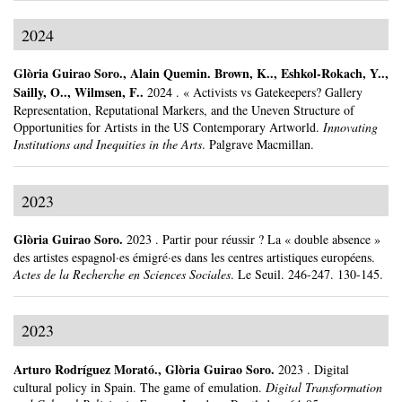
2024
Glòria Guirao Soro
.,
Alain Quemin
.
Brown, K.., Eshkol-Rokach, Y..,
Sailly, O.., Wilmsen, F..
2024
.
« Activists vs Gatekeepers? Gallery
Representation, Reputational Markers, and the Uneven Structure of
Opportunities for Artists in the US Contemporary Artworld.
Innovating
Institutions and Inequities in the Arts
.
Palgrave Macmillan.
2023
Glòria Guirao Soro
.
2023
.
Partir pour réussir ? La « double absence »
des artistes espagnol·es émigré·es dans les centres artistiques européens.
Actes de la Recherche en Sciences Sociales
.
Le Seuil.
246-247.
130-145.
2023
Arturo Rodríguez Morató
.,
Glòria Guirao Soro
.
2023
.
Digital
cultural policy in Spain. The game of emulation.
Digital Transformation