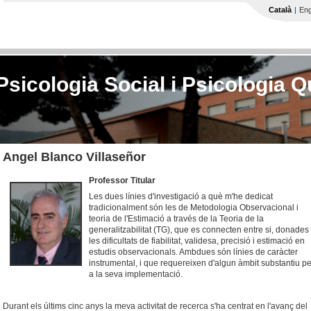
Vés al contingut
Català
Eng
sicologia Social i Psicologia Q
Angel Blanco Villaseñor
Professor Titular
Les dues línies d'investigació a què m'he dedicat
tradicionalment són les de Metodologia Observacional i
teoria de l'Estimació a través de la Teoria de la
generalitzabilitat (TG), que es connecten entre si, donades
les dificultats de fiabilitat, validesa, precisió i estimació en
estudis observacionals. Ambdues són línies de caràcter
instrumental, i que requereixen d'algun àmbit substantiu pe
a la seva implementació.
Durant els últims cinc anys la meva activitat de recerca s'ha centrat en l'avanç del