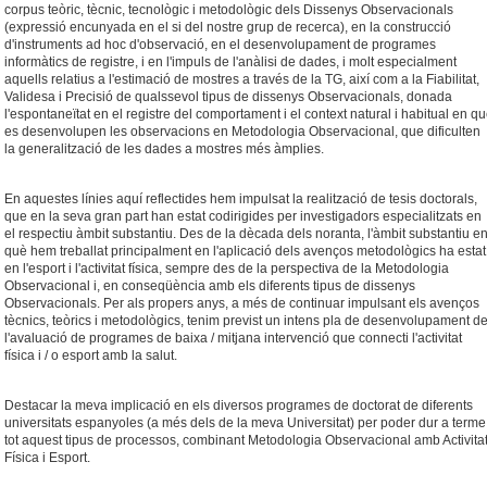
corpus teòric, tècnic, tecnològic i metodològic dels Dissenys Observacionals
(expressió encunyada en el si del nostre grup de recerca), en la construcció
d'instruments ad hoc d'observació, en el desenvolupament de programes
informàtics de registre, i en l'impuls de l'anàlisi de dades, i molt especialment
aquells relatius a l'estimació de mostres a través de la TG, així com a la Fiabilitat,
Validesa i Precisió de qualssevol tipus de dissenys Observacionals, donada
l'espontaneïtat en el registre del comportament i el context natural i habitual en q
es desenvolupen les observacions en Metodologia Observacional, que dificulten
la generalització de les dades a mostres més àmplies.
En aquestes línies aquí reflectides hem impulsat la realització de tesis doctorals,
que en la seva gran part han estat codirigides per investigadors especialitzats en
el respectiu àmbit substantiu. Des de la dècada dels noranta, l'àmbit substantiu e
què hem treballat principalment en l'aplicació dels avenços metodològics ha estat
en l'esport i l'activitat física, sempre des de la perspectiva de la Metodologia
Observacional i, en conseqüència amb els diferents tipus de dissenys
Observacionals. Per als propers anys, a més de continuar impulsant els avenços
tècnics, teòrics i metodològics, tenim previst un intens pla de desenvolupament d
l'avaluació de programes de baixa / mitjana intervenció que connecti l'activitat
física i / o esport amb la salut.
Destacar la meva implicació en els diversos programes de doctorat de diferents
universitats espanyoles (a més dels de la meva Universitat) per poder dur a terme
tot aquest tipus de processos, combinant Metodologia Observacional amb Activita
Física i Esport.