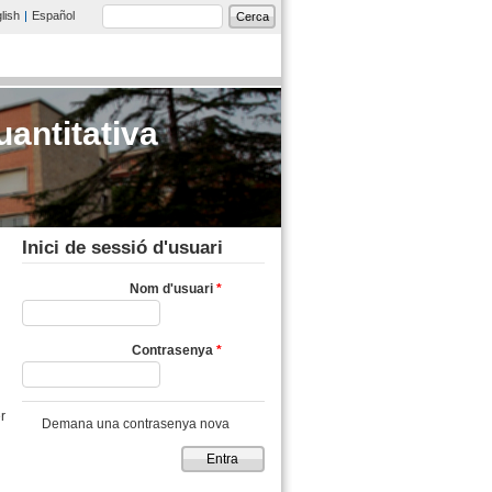
Formulari de cerca
lish
Español
Cerca
uantitativa
Inici de sessió d'usuari
Nom d'usuari
*
Contrasenya
*
r
Demana una contrasenya nova