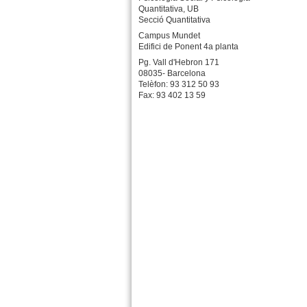
Quantitativa, UB
Secció Quantitativa
Campus Mundet
Edifici de Ponent 4a planta
Pg. Vall d'Hebron 171
08035- Barcelona
Telèfon: 93 312 50 93
Fax: 93 402 13 59