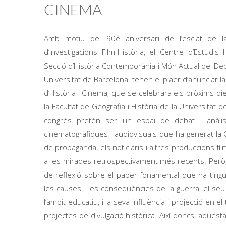
CINEMA
Amb motiu del 90è aniversari de l’esclat de la
d’Investigacions Film-Història, el Centre d’Estudis H
Secció d’Història Contemporània i Món Actual del Dep
Universitat de Barcelona, tenen el plaer d’anunciar l
d’Història i Cinema, que se celebrarà els pròxims 
la Facultat de Geografia i Història de la Universitat 
congrés pretén ser un espai de debat i anàlisi
cinematogràfiques i audiovisuals que ha generat la 
de propaganda, els noticiaris i altres produccions fíl
a les mirades retrospectivament més recents. Però,
de reflexió sobre el paper fonamental que ha tingut
les causes i les conseqüències de la guerra, el seu
l’àmbit educatiu, i la seva influència i projecció en el
projectes de divulgació històrica. Així doncs, aqu