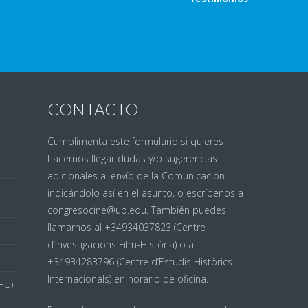
CONTACTO
Cumplimenta este
formulario
si quieres
hacernos llegar dudas y/o sugerencias
adicionales al envío de la Comunicación
indicándolo así en el asunto, o escríbenos a
congresocine@ub.edu. También puedes
llamarnos al +34934037823 (Centre
d’Investigacions Film-Història) o al
+34934283796 (Centre d’Estudis Històrics
Internacionals) en horario de oficina.
HU)