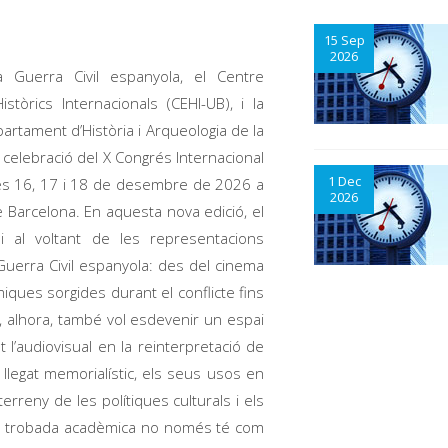
15 Sep
2026
 Guerra Civil espanyola, el Centre
istòrics Internacionals (CEHI-UB), i la
artament d’Història i Arqueologia de la
a celebració del X Congrés Internacional
1 Dec
dies 16, 17 i 18 de desembre de 2026 a
2026
de Barcelona. En aquesta nova edició, el
 al voltant de les representacions
Guerra Civil espanyola: des del cinema
miques sorgides durant el conflicte fins
 alhora, també vol esdevenir un espai
 l’audiovisual en la reinterpretació de
 llegat memorialístic, els seus usos en
 terreny de les polítiques culturals i els
esta trobada acadèmica no només té com