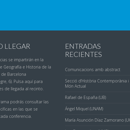
 LLEGAR
ENTRADAS
RECIENTES
ias se impartirán en la
e Geografía e Historia de la
Comunicacions amb abstract
t de Barcelona
Secció d’Història Contemporània i
gre, 6). Pulsa
aquí
para
Món Actual
es de llegada al recinto.
Rafael de España (UB)
rama podrás consultar las
Ángel Miquel (UNAM)
cíficas en las que se
cada conferencia.
María Asunción Díaz Zamorano (U