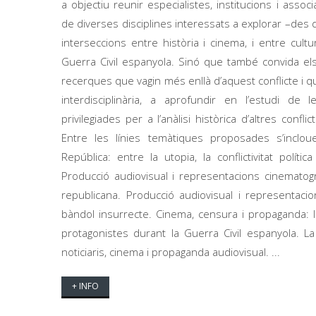
a objectiu reunir especialistes, institucions i associ
de diverses disciplines interessats a explorar –des d
interseccions entre història i cinema, i entre cult
Guerra Civil espanyola. Sinó que també convida els
recerques que vagin més enllà d’aquest conflicte i q
interdisciplinària, a aprofundir en l’estudi de
privilegiades per a l’anàlisi històrica d’altres confl
Entre les línies temàtiques proposades s’inclou
República: entre la utopia, la conflictivitat política
Producció audiovisual i representacions cinematog
republicana. Producció audiovisual i representaci
bàndol insurrecte. Cinema, censura i propaganda: la
protagonistes durant la Guerra Civil espanyola. La
noticiaris, cinema i propaganda audiovisual. ...
+ INFO