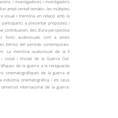
acions, i investigadores i investigadors
’un ampli ventall temàtic– les múltiples
ura visual i memòria en relació amb la
 participants a presentar propostes i
ue contribueixin, des d’una perspectiva
 les fonts audiovisuals com a eines
ictes bèl·lics del període contemporani.
en: La memòria audiovisual de la II
 i social i l’esclat de la Guerra Civil.
ràfiques de la guerra a la rereguarda
ons cinematogràfiques de la guerra al
 indústria cinematogràfica, i els seus
 dimensió internacional de la guerra: