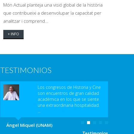
Món Actual planteja una visió global de la història
que contribueixi a desenvolupar la capacitat per
analitzar i comprend...
+ INFO
TESTIMONIOS
Los congresos de Historia y Cine
son encuentros de gran calidad
académica en los que se siente
una extraordinaria hospitalidad.
...
Ángel Miquel (UNAM)
Testimonios