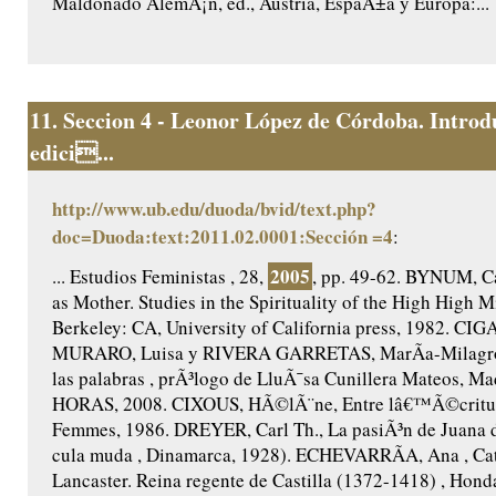
Maldonado AlemÃ¡n, ed., Austria, EspaÃ±a y Europa:...
11.
Seccion 4 - Leonor López de Córdoba. Introd
edici...
http://www.ub.edu/duoda/bvid/text.php?
doc=Duoda:text:2011.02.0001:Sección =4
:
2005
... Estudios Feministas , 28,
, pp. 49-62. BYNUM, Ca
as Mother. Studies in the Spirituality of the High High M
Berkeley: CA, University of California press, 1982. CIG
MURARO, Luisa y RIVERA GARRETAS, MarÃ­a-Milagros,
las palabras , prÃ³logo de LluÃ¯sa Cunillera Mateos, Ma
HORAS, 2008. CIXOUS, HÃ©lÃ¨ne, Entre lâ€™Ã©criture
Femmes, 1986. DREYER, Carl Th., La pasiÃ³n de Juana 
cula muda , Dinamarca, 1928). ECHEVARRÃA, Ana , Cat
Lancaster. Reina regente de Castilla (1372-1418) , Honda