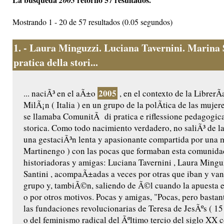
2005
Mostrando 1 - 20 de 57 resultados (0.05 segundos)
1.
- Laura Minguzzi. Luciana Tavernini. Marina 
pratica della stori...
2005
... naciÃ³ en el aÃ±o
, en el contexto de la LibrerÃ
MilÃ¡n ( Italia ) en un grupo de la polÃ­tica de las muje
se llamaba ComunitÃ di pratica e riflessione pedagogica
storica. Como todo nacimiento verdadero, no saliÃ³ de l
una gestaciÃ³n lenta y apasionante compartida por una
Martinengo ) con las pocas que formaban esta comunida
historiadoras y amigas: Luciana Tavernini , Laura Ming
Santini , acompaÃ±adas a veces por otras que iban y van
grupo y, tambiÃ©n, saliendo de Ã©l cuando la apuesta e
o por otros motivos. Pocas y amigas, "Pocas, pero bastan
las fundaciones revolucionarias de Teresa de JesÃºs ( 
o del feminismo radical del Ãºltimo tercio del siglo XX 