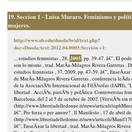
19.
Seccion 1 - Luisa Muraro. Feminismo y políti
mujeres.
http://www.ub.edu/duoda/bvid/text.php?
doc=Duoda:text:2012.04.0003:Sección =1
:
2005
... estudios feministas , 28,
, pp. 39-47. â€”, El pode
son lo mismo , trad. MarÃ­a-Milagros Rivera Garretas , 
estudios feministas , 37, 2009, pp. 47-59. â€”, EnseÃ±ar la
de MarÃ­a-Milagros Rivera Garretas , conferencia leÃ­da
de la AsociaciÃ³n Internacional de FilÃ³sofas (IAPH), "L
libertad . AcciÃ³n, pasiÃ³n y polÃ­tica. Controversias fem
Barcelona, del 2 al 5 de octubre de 2002. [VersiÃ³n sin t
(http://www.libreriadelledonne.it/news/articuli/iaphMu
â€”, Per forza o per amore? , Il Manifesto , 17 de abril d
(http://www.libreriadelledonne.it/news/articoli/Manif
â€”, EnseÃ±ar la libertad , trad. MarÃ­a-Milagros Rivera 