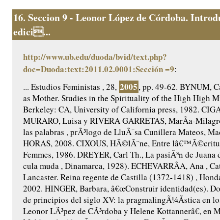
16.
Seccion 9 - Leonor López de Córdoba. Introd
edici...
http://www.ub.edu/duoda/bvid/text.php?
doc=Duoda:text:2011.02.0001:Sección =9
:
2005
... Estudios Feministas , 28,
, pp. 49-62. BYNUM, Ca
as Mother. Studies in the Spirituality of the High High M
Berkeley: CA, University of California press, 1982. CIG
MURARO, Luisa y RIVERA GARRETAS, MarÃ­a-Milagros,
las palabras , prÃ³logo de LluÃ¯sa Cunillera Mateos, Ma
HORAS, 2008. CIXOUS, HÃ©lÃ¨ne, Entre lâ€™Ã©criture
Femmes, 1986. DREYER, Carl Th., La pasiÃ³n de Juana 
cula muda , Dinamarca, 1928). ECHEVARRÃA, Ana , Cat
Lancaster. Reina regente de Castilla (1372-1418) , Honda
2002. HINGER, Barbara, â€œConstruir identidad(es). Do
de principios del siglo XV: la pragmalingÃ¼Ã­stica en lo
Leonor LÃ³pez de CÃ³rdoba y Helene Kottannerâ€, en 