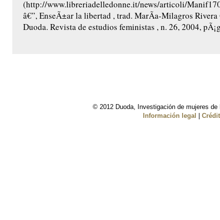
(http://www.libreriadelledonne.it/news/articoli/Manif
â€”, EnseÃ±ar la libertad , trad. MarÃ­a-Milagros Rivera 
Duoda. Revista de estudios feministas , n. 26, 2004, pÃ¡gs
© 2012 Duoda, Investigación de mujeres de l
Información legal
|
Crédi