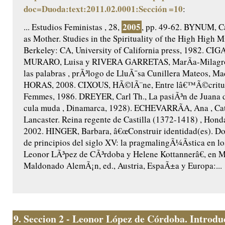
doc=Duoda:text:2011.02.0001:Sección =10
:
2005
... Estudios Feministas , 28,
, pp. 49-62. BYNUM, Ca
as Mother. Studies in the Spirituality of the High High M
Berkeley: CA, University of California press, 1982. CIG
MURARO, Luisa y RIVERA GARRETAS, MarÃ­a-Milagros,
las palabras , prÃ³logo de LluÃ¯sa Cunillera Mateos, Ma
HORAS, 2008. CIXOUS, HÃ©lÃ¨ne, Entre lâ€™Ã©criture
Femmes, 1986. DREYER, Carl Th., La pasiÃ³n de Juana 
cula muda , Dinamarca, 1928). ECHEVARRÃA, Ana , Cat
Lancaster. Reina regente de Castilla (1372-1418) , Honda
2002. HINGER, Barbara, â€œConstruir identidad(es). Do
de principios del siglo XV: la pragmalingÃ¼Ã­stica en lo
Leonor LÃ³pez de CÃ³rdoba y Helene Kottannerâ€, en 
Maldonado AlemÃ¡n, ed., Austria, EspaÃ±a y Europa:...
9.
Seccion 2 - Leonor López de Córdoba. Introduc