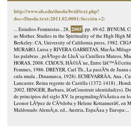
http://www.ub.edu/duoda/bvid/text.php?
doc=Duoda:text:2011.02.0001:Sección =2
:
2005
... Estudios Feministas , 28,
, pp. 49-62. BYNUM, Ca
as Mother. Studies in the Spirituality of the High High M
Berkeley: CA, University of California press, 1982. CIG
MURARO, Luisa y RIVERA GARRETAS, MarÃ­a-Milagros,
las palabras , prÃ³logo de LluÃ¯sa Cunillera Mateos, Ma
HORAS, 2008. CIXOUS, HÃ©lÃ¨ne, Entre lâ€™Ã©criture
Femmes, 1986. DREYER, Carl Th., La pasiÃ³n de Juana 
cula muda , Dinamarca, 1928). ECHEVARRÃA, Ana , Cat
Lancaster. Reina regente de Castilla (1372-1418) , Honda
2002. HINGER, Barbara, â€œConstruir identidad(es). Do
de principios del siglo XV: la pragmalingÃ¼Ã­stica en lo
Leonor LÃ³pez de CÃ³rdoba y Helene Kottannerâ€, en 
Maldonado AlemÃ¡n, ed., Austria, EspaÃ±a y Europa:...