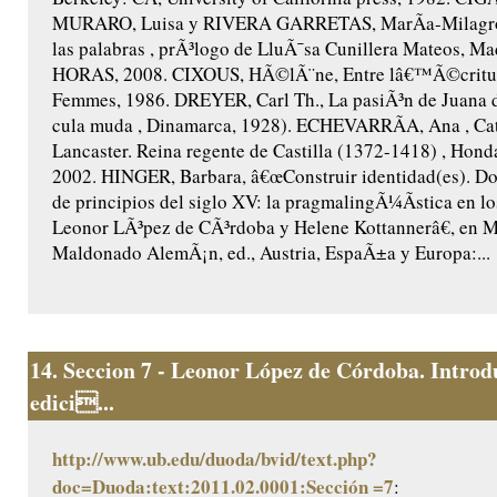
MURARO, Luisa y RIVERA GARRETAS, MarÃ­a-Milagros,
las palabras , prÃ³logo de LluÃ¯sa Cunillera Mateos, Ma
HORAS, 2008. CIXOUS, HÃ©lÃ¨ne, Entre lâ€™Ã©criture
Femmes, 1986. DREYER, Carl Th., La pasiÃ³n de Juana 
cula muda , Dinamarca, 1928). ECHEVARRÃA, Ana , Cat
Lancaster. Reina regente de Castilla (1372-1418) , Honda
2002. HINGER, Barbara, â€œConstruir identidad(es). Do
de principios del siglo XV: la pragmalingÃ¼Ã­stica en lo
Leonor LÃ³pez de CÃ³rdoba y Helene Kottannerâ€, en 
Maldonado AlemÃ¡n, ed., Austria, EspaÃ±a y Europa:...
14.
Seccion 7 - Leonor López de Córdoba. Introd
edici...
http://www.ub.edu/duoda/bvid/text.php?
doc=Duoda:text:2011.02.0001:Sección =7
: