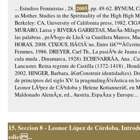
2005
... Estudios Feministas , 28,
, pp. 49-62. BYNUM, Ca
as Mother. Studies in the Spirituality of the High High M
Berkeley: CA, University of California press, 1982. CIG
MURARO, Luisa y RIVERA GARRETAS, MarÃ­a-Milagros,
las palabras , prÃ³logo de LluÃ¯sa Cunillera Mateos, Ma
HORAS, 2008. CIXOUS, HÃ©lÃ¨ne, Entre lâ€™Ã©criture
Femmes, 1986. DREYER, Carl Th., La pasiÃ³n de Juana 
cula muda , Dinamarca, 1928). ECHEVARRÃA, Ana , Cat
Lancaster. Reina regente de Castilla (1372-1418) , Honda
2002. HINGER, Barbara, â€œConstruir identidad(es). Do
de principios del siglo XV: la pragmalingÃ¼Ã­stica en lo
Leonor LÃ³pez de CÃ³rdoba y Helene Kottannerâ€, en 
Maldonado AlemÃ¡n, ed., Austria, EspaÃ±a y Europa:...
15.
Seccion 8 - Leonor López de Córdoba. Introd
edici...