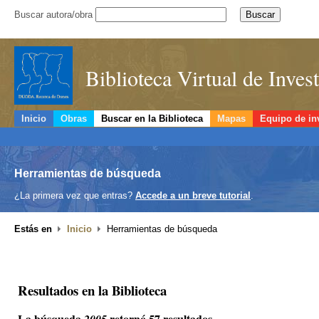
Buscar autora/obra
Biblioteca Virtual de Inve
Inicio
Obras
Buscar en la Biblioteca
Mapas
Equipo de in
Herramientas de búsqueda
¿La primera vez que entras?
Accede a un breve tutorial
.
Estás en
Inicio
Herramientas de búsqueda
Resultados en la Biblioteca
La búsqueda
retornó 57 resultados.