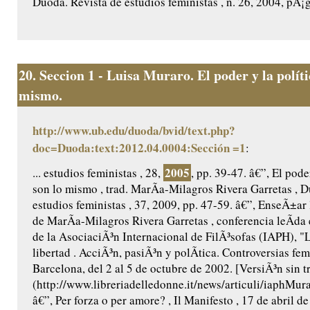
Duoda. Revista de estudios feministas , n. 26, 2004, pÃ¡gs
20.
Seccion 1 - Luisa Muraro. El poder y la políti
mismo.
http://www.ub.edu/duoda/bvid/text.php?
doc=Duoda:text:2012.04.0004:Sección =1
:
2005
... estudios feministas , 28,
, pp. 39-47. â€”, El pode
son lo mismo , trad. MarÃ­a-Milagros Rivera Garretas , 
estudios feministas , 37, 2009, pp. 47-59. â€”, EnseÃ±ar la
de MarÃ­a-Milagros Rivera Garretas , conferencia leÃ­da
de la AsociaciÃ³n Internacional de FilÃ³sofas (IAPH), "L
libertad . AcciÃ³n, pasiÃ³n y polÃ­tica. Controversias fem
Barcelona, del 2 al 5 de octubre de 2002. [VersiÃ³n sin t
(http://www.libreriadelledonne.it/news/articuli/iaphMu
â€”, Per forza o per amore? , Il Manifesto , 17 de abril d