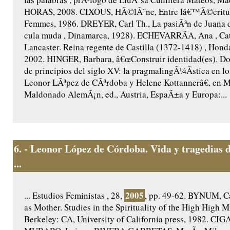
HORAS, 2008. CIXOUS, HÃ©lÃ¨ne, Entre lâ€™Ã©criture
Femmes, 1986. DREYER, Carl Th., La pasiÃ³n de Juana 
cula muda , Dinamarca, 1928). ECHEVARRÃA, Ana , Cat
Lancaster. Reina regente de Castilla (1372-1418) , Honda
2002. HINGER, Barbara, â€œConstruir identidad(es). Do
de principios del siglo XV: la pragmalingÃ¼Ã­stica en lo
Leonor LÃ³pez de CÃ³rdoba y Helene Kottannerâ€, en 
Maldonado AlemÃ¡n, ed., Austria, EspaÃ±a y Europa:...
6.
- Leonor López de Córdoba. Vida y tragedias 
...
2005
... Estudios Feministas , 28,
, pp. 49-62. BYNUM, Ca
as Mother. Studies in the Spirituality of the High High M
Berkeley: CA, University of California press, 1982. CIG