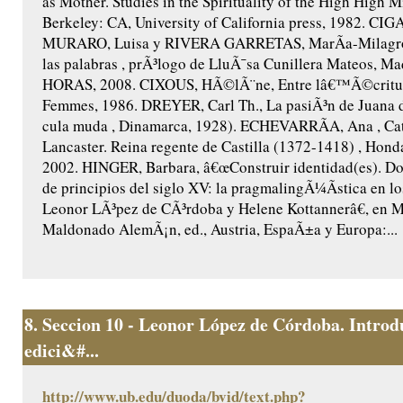
as Mother. Studies in the Spirituality of the High High M
Berkeley: CA, University of California press, 1982. CIG
MURARO, Luisa y RIVERA GARRETAS, MarÃ­a-Milagros,
las palabras , prÃ³logo de LluÃ¯sa Cunillera Mateos, Ma
HORAS, 2008. CIXOUS, HÃ©lÃ¨ne, Entre lâ€™Ã©criture
Femmes, 1986. DREYER, Carl Th., La pasiÃ³n de Juana 
cula muda , Dinamarca, 1928). ECHEVARRÃA, Ana , Cat
Lancaster. Reina regente de Castilla (1372-1418) , Honda
2002. HINGER, Barbara, â€œConstruir identidad(es). Do
de principios del siglo XV: la pragmalingÃ¼Ã­stica en lo
Leonor LÃ³pez de CÃ³rdoba y Helene Kottannerâ€, en 
Maldonado AlemÃ¡n, ed., Austria, EspaÃ±a y Europa:...
8.
Seccion 10 - Leonor López de Córdoba. Introd
edici&#...
http://www.ub.edu/duoda/bvid/text.php?