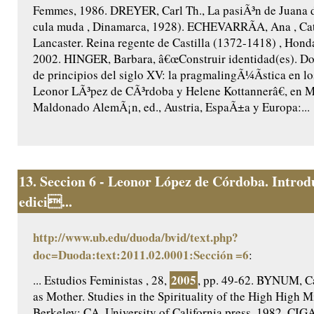
Femmes, 1986. DREYER, Carl Th., La pasiÃ³n de Juana 
cula muda , Dinamarca, 1928). ECHEVARRÃA, Ana , Cat
Lancaster. Reina regente de Castilla (1372-1418) , Honda
2002. HINGER, Barbara, â€œConstruir identidad(es). Do
de principios del siglo XV: la pragmalingÃ¼Ã­stica en lo
Leonor LÃ³pez de CÃ³rdoba y Helene Kottannerâ€, en 
Maldonado AlemÃ¡n, ed., Austria, EspaÃ±a y Europa:...
13.
Seccion 6 - Leonor López de Córdoba. Introd
edici...
http://www.ub.edu/duoda/bvid/text.php?
doc=Duoda:text:2011.02.0001:Sección =6
:
2005
... Estudios Feministas , 28,
, pp. 49-62. BYNUM, Ca
as Mother. Studies in the Spirituality of the High High M
Berkeley: CA, University of California press, 1982. CIG