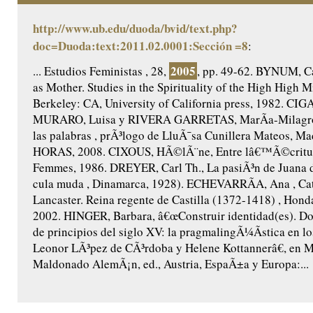
http://www.ub.edu/duoda/bvid/text.php?
doc=Duoda:text:2011.02.0001:Sección =8
:
2005
... Estudios Feministas , 28,
, pp. 49-62. BYNUM, Ca
as Mother. Studies in the Spirituality of the High High M
Berkeley: CA, University of California press, 1982. CIG
MURARO, Luisa y RIVERA GARRETAS, MarÃ­a-Milagros,
las palabras , prÃ³logo de LluÃ¯sa Cunillera Mateos, Ma
HORAS, 2008. CIXOUS, HÃ©lÃ¨ne, Entre lâ€™Ã©criture
Femmes, 1986. DREYER, Carl Th., La pasiÃ³n de Juana 
cula muda , Dinamarca, 1928). ECHEVARRÃA, Ana , Cat
Lancaster. Reina regente de Castilla (1372-1418) , Honda
2002. HINGER, Barbara, â€œConstruir identidad(es). Do
de principios del siglo XV: la pragmalingÃ¼Ã­stica en lo
Leonor LÃ³pez de CÃ³rdoba y Helene Kottannerâ€, en 
Maldonado AlemÃ¡n, ed., Austria, EspaÃ±a y Europa:...