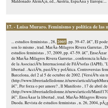
Maldonado AlemÃ¡n, ed., Austria, EspaÃ±a y Europa:...
17.
- Luisa Muraro. Feminismo y política de las 
2005
... estudios feministas , 28,
, pp. 39-47. â€”, El pode
son lo mismo , trad. MarÃ­a-Milagros Rivera Garretas , 
estudios feministas , 37, 2009, pp. 47-59. â€”, EnseÃ±ar la
de MarÃ­a-Milagros Rivera Garretas , conferencia leÃ­da
de la AsociaciÃ³n Internacional de FilÃ³sofas (IAPH), "L
libertad . AcciÃ³n, pasiÃ³n y polÃ­tica. Controversias fem
Barcelona, del 2 al 5 de octubre de 2002. [VersiÃ³n sin t
(http://www.libreriadelledonne.it/news/articuli/iaphMu
â€”, Per forza o per amore? , Il Manifesto , 17 de abril d
(http://www.libreriadelledonne.it/news/articoli/Manif
â€”, EnseÃ±ar la libertad , trad. MarÃ­a-Milagros Rivera 
Duoda. Revista de estudios feministas , n. 26, 2004, pÃ¡gs