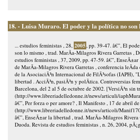
18.
- Luisa Muraro. El poder y la política no son
2005
... estudios feministas , 28,
, pp. 39-47. â€”, El pode
son lo mismo , trad. MarÃ­a-Milagros Rivera Garretas , 
estudios feministas , 37, 2009, pp. 47-59. â€”, EnseÃ±ar la
de MarÃ­a-Milagros Rivera Garretas , conferencia leÃ­da
de la AsociaciÃ³n Internacional de FilÃ³sofas (IAPH), "L
libertad . AcciÃ³n, pasiÃ³n y polÃ­tica. Controversias fem
Barcelona, del 2 al 5 de octubre de 2002. [VersiÃ³n sin t
(http://www.libreriadelledonne.it/news/articuli/iaphMu
â€”, Per forza o per amore? , Il Manifesto , 17 de abril d
(http://www.libreriadelledonne.it/news/articoli/Manif
â€”, EnseÃ±ar la libertad , trad. MarÃ­a-Milagros Rivera 
Duoda. Revista de estudios feministas , n. 26, 2004, pÃ¡gs