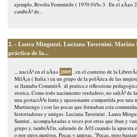
ejemplo, Rivolta Femminile ( 1970 ï¼‰ 3 . En el aÃ±o 2
cambiÃ³ de...
2.
- Laura Minguzzi. Luciana Tavernini. Marina 
práctica de la...
2005
... naciÃ³ en el aÃ±o
, en el contexto de la LibrerÃ
MilÃ¡n ( Italia ) en un grupo de la polÃ­tica de las muje
se llamaba ComunitÃ di pratica e riflessione pedagogica
storica. Como todo nacimiento verdadero, no saliÃ³ de l
una gestaciÃ³n lenta y apasionante compartida por una
Martinengo ) con las pocas que formaban esta comunida
historiadoras y amigas: Luciana Tavernini , Laura Ming
Santini , acompaÃ±adas a veces por otras que iban y van
grupo y, tambiÃ©n, saliendo de Ã©l cuando la apuesta e
o por otros motivos. Pocas y amigas, "Pocas, pero bastan