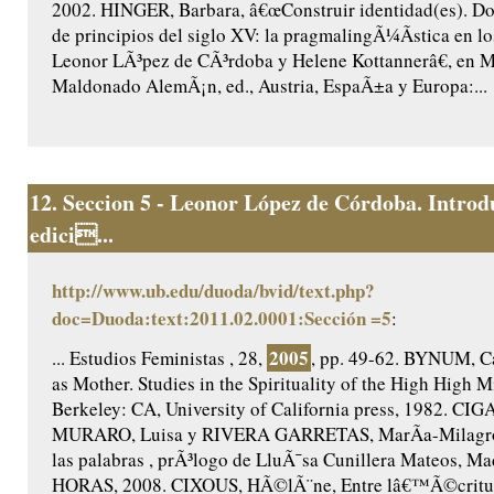
2002. HINGER, Barbara, â€œConstruir identidad(es). Do
de principios del siglo XV: la pragmalingÃ¼Ã­stica en lo
Leonor LÃ³pez de CÃ³rdoba y Helene Kottannerâ€, en 
Maldonado AlemÃ¡n, ed., Austria, EspaÃ±a y Europa:...
12.
Seccion 5 - Leonor López de Córdoba. Introd
edici...
http://www.ub.edu/duoda/bvid/text.php?
doc=Duoda:text:2011.02.0001:Sección =5
:
2005
... Estudios Feministas , 28,
, pp. 49-62. BYNUM, Ca
as Mother. Studies in the Spirituality of the High High M
Berkeley: CA, University of California press, 1982. CIG
MURARO, Luisa y RIVERA GARRETAS, MarÃ­a-Milagros,
las palabras , prÃ³logo de LluÃ¯sa Cunillera Mateos, Ma
HORAS, 2008. CIXOUS, HÃ©lÃ¨ne, Entre lâ€™Ã©criture