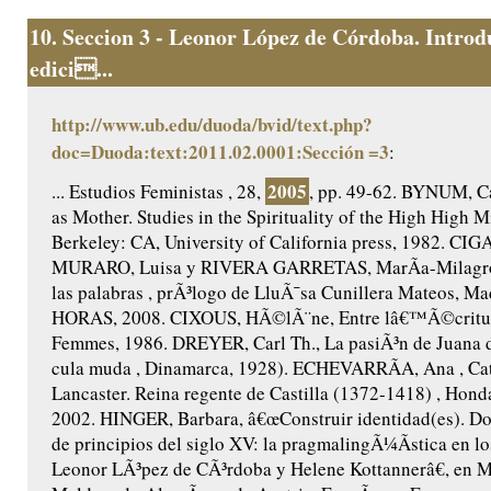
10.
Seccion 3 - Leonor López de Córdoba. Introd
edici...
http://www.ub.edu/duoda/bvid/text.php?
doc=Duoda:text:2011.02.0001:Sección =3
:
2005
... Estudios Feministas , 28,
, pp. 49-62. BYNUM, Ca
as Mother. Studies in the Spirituality of the High High M
Berkeley: CA, University of California press, 1982. CIG
MURARO, Luisa y RIVERA GARRETAS, MarÃ­a-Milagros,
las palabras , prÃ³logo de LluÃ¯sa Cunillera Mateos, Ma
HORAS, 2008. CIXOUS, HÃ©lÃ¨ne, Entre lâ€™Ã©criture
Femmes, 1986. DREYER, Carl Th., La pasiÃ³n de Juana 
cula muda , Dinamarca, 1928). ECHEVARRÃA, Ana , Cat
Lancaster. Reina regente de Castilla (1372-1418) , Honda
2002. HINGER, Barbara, â€œConstruir identidad(es). Do
de principios del siglo XV: la pragmalingÃ¼Ã­stica en lo
Leonor LÃ³pez de CÃ³rdoba y Helene Kottannerâ€, en 