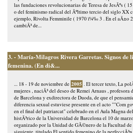
las fundaciones revolucionarias de Teresa de JesÃºs ( 
o del feminismo radical del Ãºltimo tercio del siglo XX 
ejemplo, Rivolta Femminile ( 1970 ï¼‰ 3 . En el aÃ±o 2
cambiÃ³ de...
3.
- María-Milagros Rivera Garretas. Signos de l
femenina. (En di&...
2005
... 18 - 19 de noviembre de
. El tercer texto, La polÃ
mujeres , naciÃ³ del deseo de Remei Arnaus , profesora 
de Barcelona y exdirectora de Duoda, de que el pensamie
diferencia sexual estuviese presente en el acto ""Com g
en el final del patriarcat" celebrado en el Aula Magna del
histÃ³rico de la Universidad de Barcelona el 10 de marzo
organizado por la Unidad de GÃ©nero de la Facultad de
siguiente, titulado El sentido femenino de la perfecciÃ³n