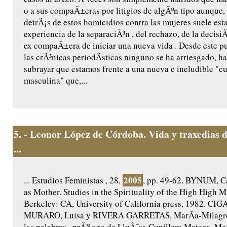
o a sus compaÃ±eras por litigios de algÃºn tipo aunque
detrÃ¡s de estos homicidios contra las mujeres suele est
experiencia de la separaciÃ³n , del rechazo, de la decisiÃ
ex compaÃ±era de iniciar una nueva vida . Desde este pu
las crÃ³nicas periodÃ­sticas ninguno se ha arriesgado, h
subrayar que estamos frente a una nueva e ineludible "c
masculina" que,...
5.
- Leonor López de Córdoba. Vida y traxedias 
...
2005
... Estudios Feministas , 28,
, pp. 49-62. BYNUM, Ca
as Mother. Studies in the Spirituality of the High High M
Berkeley: CA, University of California press, 1982. CIG
MURARO, Luisa y RIVERA GARRETAS, MarÃ­a-Milagros,
las palabras , prÃ³logo de LluÃ¯sa Cunillera Mateos, Ma