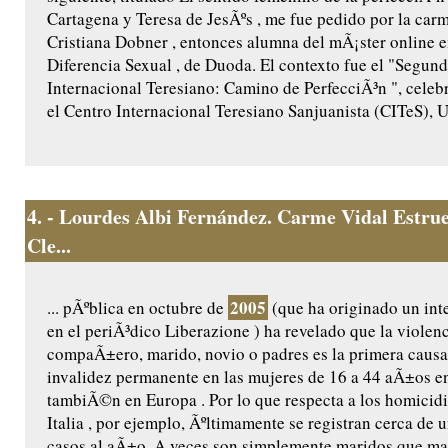
Cartagena y Teresa de JesÃºs , me fue pedido por la carme
Cristiana Dobner , entonces alumna del mÃ¡ster online e
Diferencia Sexual , de Duoda. El contexto fue el "Segu
Internacional Teresiano: Camino de PerfecciÃ³n ", celebr
el Centro Internacional Teresiano Sanjuanista (CITeS), U
4.
- Lourdes Albi Fernández. Carme Vidal Estrue
Cle...
2005
... pÃºblica en octubre de
(que ha originado un int
en el periÃ³dico Liberazione ) ha revelado que la violenc
compaÃ±ero, marido, novio o padres es la primera causa
invalidez permanente en las mujeres de 16 a 44 aÃ±os e
tambiÃ©n en Europa . Por lo que respecta a los homicidi
Italia , por ejemplo, Ãºltimamente se registran cerca de 
casos al aÃ±o. A veces son simplemente maridos que ma