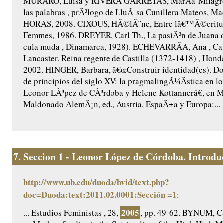
MURARO, Luisa y RIVERA GARRETAS, MarÃ­a-Milagros,
las palabras , prÃ³logo de LluÃ¯sa Cunillera Mateos, Ma
HORAS, 2008. CIXOUS, HÃ©lÃ¨ne, Entre lâ€™Ã©criture
Femmes, 1986. DREYER, Carl Th., La pasiÃ³n de Juana 
cula muda , Dinamarca, 1928). ECHEVARRÃA, Ana , Cat
Lancaster. Reina regente de Castilla (1372-1418) , Honda
2002. HINGER, Barbara, â€œConstruir identidad(es). Do
de principios del siglo XV: la pragmalingÃ¼Ã­stica en lo
Leonor LÃ³pez de CÃ³rdoba y Helene Kottannerâ€, en 
Maldonado AlemÃ¡n, ed., Austria, EspaÃ±a y Europa:...
7.
Seccion 1 - Leonor López de Córdoba. Introduc
http://www.ub.edu/duoda/bvid/text.php?
doc=Duoda:text:2011.02.0001:Sección =1
:
2005
... Estudios Feministas , 28,
, pp. 49-62. BYNUM, Ca