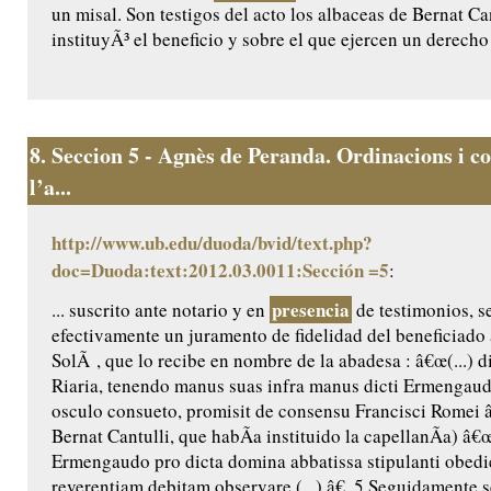
un misal. Son testigos del acto los albaceas de Bernat Ca
instituyÃ³ el beneficio y sobre el que ejercen un derecho 
8.
Seccion 5 - Agnès de Peranda. Ordinacions i co
l’a...
http://www.ub.edu/duoda/bvid/text.php?
doc=Duoda:text:2012.03.0011:Sección =5
:
presencia
... suscrito ante notario y en
de testimonios, 
efectivamente un juramento de fidelidad del beneficiado
SolÃ , que lo recibe en nombre de la abadesa : â€œ(...) 
Riaria, tenendo manus suas infra manus dicti Ermengaud
osculo consueto, promisit de consensu Francisci Romei â€
Bernat Cantulli, que habÃ­a instituido la capellanÃ­a) â€
Ermengaudo pro dicta domina abbatissa stipulanti obedie
reverentiam debitam observare (...) â€. 5 Seguidamente s