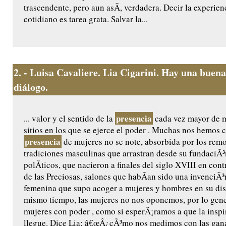
trascendente, pero aun asÃ­, verdadera. Decir la experien
cotidiano es tarea grata. Salvar la...
2.
- Luisa Cavaliere. Lia Cigarini. Hay una buena
diálogo.
presencia
... valor y el sentido de la
cada vez mayor de m
sitios en los que se ejerce el poder . Muchas nos hemos 
presencia
de mujeres no se note, absorbida por los remo
tradiciones masculinas que arrastran desde su fundaciÃ³
polÃ­ticos, que nacieron a finales del siglo XVIII en cont
de las Preciosas, salones que habÃ­an sido una invenciÃ³
femenina que supo acoger a mujeres y hombres en su dis
mismo tiempo, las mujeres no nos oponemos, por lo gene
mujeres con poder , como si esperÃ¡ramos a que la inspi
llegue. Dice Lia: â€œÂ¿cÃ³mo nos medimos con las gana