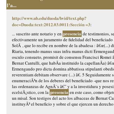
l’a...
http://www.ub.edu/duoda/bvid/text.php?
doc=Duoda:text:2012.03.0011:Sección =3
:
presencia
... suscrito ante notario y en
de testimonios, 
efectivamente un juramento de fidelidad del beneficiado
SolÃ , que lo recibe en nombre de la abadesa : â€œ(...) 
Riaria, tenendo manus suas infra manus dicti Ermengaud
osculo consueto, promisit de consensu Francisci Romei â€
Bernat Cantulli, que habÃ­a instituido la capellanÃ­a) â€
Ermengaudo pro dicta domina abbatissa stipulanti obedie
reverentiam debitam observare (...) â€. 5 Seguidamente s
enumeraciÃ³n de los deberes del beneficiado -que nos rec
las ordenanzas de AgnÃ¨s â€” y a la investidura y posesi
presencia
ecelsiÃ¡stico, con la
en este caso, como objet
un misal. Son testigos del acto los albaceas de Bernat Ca
instituyÃ³ el beneficio y sobre el que ejercen un derecho 