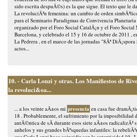
sido escrita despuÃ©s) es la que sigue. El texto que le da
La revoluciÃ³n femenina: un cambio de orden simbÃ³lico
para el Seminario Paradigmas de Convivencia Planetari
organizado por el Foro Social CatalÃ¡n y el Foro Social
Barcelona, y celebrado el 15 y 16 de octubre de 2011 , en
La Pedrera , en el marco de las jornadas "8Âª DiÃ¡spora 
actos...
10.
- Carla Lonzi y otras. Los Manifiestos de Riv
la revoluci&oa...
presencia
... a los veinte aÃ±os mi
en casa fue dramÃ¡tic
18 . Probablemente, el sufrimiento por la imposibilidad 
autÃ©ntica de sÃ­ durante esos siete aÃ±os radicalizÃ³ 
anhelos y sus grandes bÃºsquedas infantiles: la rebeliÃ³n 
que Carla Lonzi hace coincidir con la autenticidad 19 . 