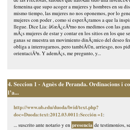
femenina que supo acoger a mujeres y hombres en su dis
mismo tiempo, las mujeres no nos oponemos, por lo gene
mujeres con poder , como si esperÃ¡ramos a que la inspi
llegue. Dice Lia: â€œÂ¿cÃ³mo nos medimos con las gana
mÃ¡s mujeres de estar y contar en los sitios en los que s
ganas se muestra un movimiento dinÃ¡mico del deseo f
obliga a interrogarnos, pero tambiÃ©n, arriesgo, nos pi
orientaciÃ³n. Y ademÃ¡s, me pregunto, y...
4.
Seccion 1 - Agnès de Peranda. Ordinacions i co
l’a...
http://www.ub.edu/duoda/bvid/text.php?
doc=Duoda:text:2012.03.0011:Sección =1
:
presencia
... suscrito ante notario y en
de testimonios, 