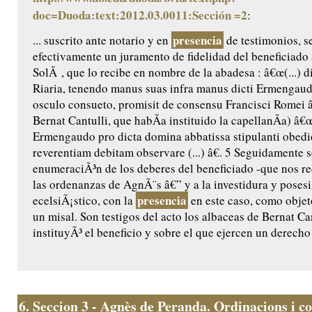
doc=Duoda:text:2012.03.0011:Sección =2
:
presencia
... suscrito ante notario y en
de testimonios, 
efectivamente un juramento de fidelidad del beneficiado
SolÃ , que lo recibe en nombre de la abadesa : â€œ(...) 
Riaria, tenendo manus suas infra manus dicti Ermengaud
osculo consueto, promisit de consensu Francisci Romei â€
Bernat Cantulli, que habÃ­a instituido la capellanÃ­a) â€
Ermengaudo pro dicta domina abbatissa stipulanti obedie
reverentiam debitam observare (...) â€. 5 Seguidamente s
enumeraciÃ³n de los deberes del beneficiado -que nos rec
las ordenanzas de AgnÃ¨s â€” y a la investidura y posesi
presencia
ecelsiÃ¡stico, con la
en este caso, como objet
un misal. Son testigos del acto los albaceas de Bernat Ca
instituyÃ³ el beneficio y sobre el que ejercen un derecho 
6.
Seccion 3 - Agnès de Peranda. Ordinacions i co