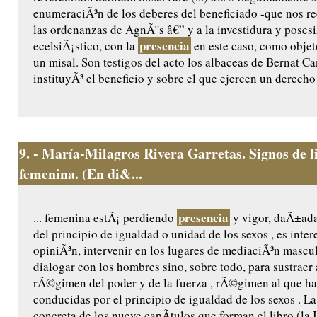
enumeraciÃ³n de los deberes del beneficiado -que nos rec
las ordenanzas de AgnÃ¨s â€” y a la investidura y posesi
presencia
ecelsiÃ¡stico, con la
en este caso, como objet
un misal. Son testigos del acto los albaceas de Bernat Ca
instituyÃ³ el beneficio y sobre el que ejercen un derecho 
9.
- María-Milagros Rivera Garretas. Signos de l
femenina. (En di&...
presencia
... femenina estÃ¡ perdiendo
y vigor, daÃ±ada 
del principio de igualdad o unidad de los sexos , es inter
opiniÃ³n, intervenir en los lugares de mediaciÃ³n mascul
dialogar con los hombres sino, sobre todo, para sustraer
rÃ©gimen del poder y de la fuerza , rÃ©gimen al que ha
conducidas por el principio de igualdad de los sexos . L
concreta de los nueve capÃ­tulos que forman el libro (la