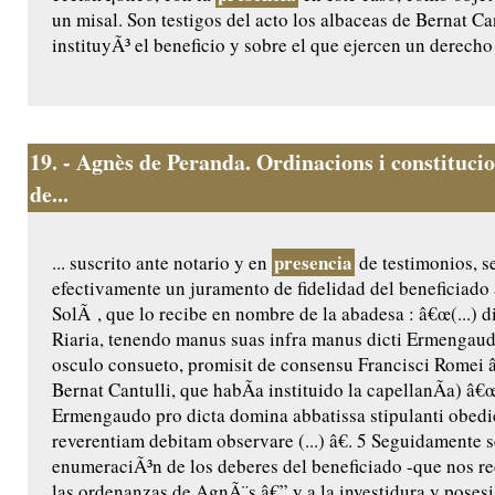
un misal. Son testigos del acto los albaceas de Bernat Ca
instituyÃ³ el beneficio y sobre el que ejercen un derecho 
19.
- Agnès de Peranda. Ordinacions i constitucio
de...
presencia
... suscrito ante notario y en
de testimonios, 
efectivamente un juramento de fidelidad del beneficiado
SolÃ , que lo recibe en nombre de la abadesa : â€œ(...) 
Riaria, tenendo manus suas infra manus dicti Ermengaud
osculo consueto, promisit de consensu Francisci Romei â€
Bernat Cantulli, que habÃ­a instituido la capellanÃ­a) â€
Ermengaudo pro dicta domina abbatissa stipulanti obedie
reverentiam debitam observare (...) â€. 5 Seguidamente s
enumeraciÃ³n de los deberes del beneficiado -que nos rec
las ordenanzas de AgnÃ¨s â€” y a la investidura y posesi