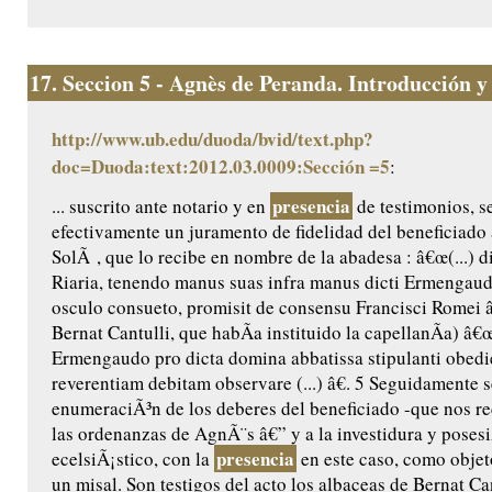
17.
Seccion 5 - Agnès de Peranda. Introducción y e
http://www.ub.edu/duoda/bvid/text.php?
doc=Duoda:text:2012.03.0009:Sección =5
:
presencia
... suscrito ante notario y en
de testimonios, 
efectivamente un juramento de fidelidad del beneficiado
SolÃ , que lo recibe en nombre de la abadesa : â€œ(...) 
Riaria, tenendo manus suas infra manus dicti Ermengaud
osculo consueto, promisit de consensu Francisci Romei â€
Bernat Cantulli, que habÃ­a instituido la capellanÃ­a) â€
Ermengaudo pro dicta domina abbatissa stipulanti obedie
reverentiam debitam observare (...) â€. 5 Seguidamente s
enumeraciÃ³n de los deberes del beneficiado -que nos rec
las ordenanzas de AgnÃ¨s â€” y a la investidura y posesi
presencia
ecelsiÃ¡stico, con la
en este caso, como objet
un misal. Son testigos del acto los albaceas de Bernat Ca