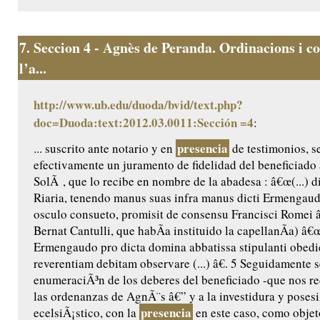
7.
Seccion 4 - Agnès de Peranda. Ordinacions i co
l’a...
http://www.ub.edu/duoda/bvid/text.php?
doc=Duoda:text:2012.03.0011:Sección =4
:
presencia
... suscrito ante notario y en
de testimonios, 
efectivamente un juramento de fidelidad del beneficiado
SolÃ , que lo recibe en nombre de la abadesa : â€œ(...) 
Riaria, tenendo manus suas infra manus dicti Ermengaud
osculo consueto, promisit de consensu Francisci Romei â€
Bernat Cantulli, que habÃ­a instituido la capellanÃ­a) â€
Ermengaudo pro dicta domina abbatissa stipulanti obedie
reverentiam debitam observare (...) â€. 5 Seguidamente s
enumeraciÃ³n de los deberes del beneficiado -que nos rec
las ordenanzas de AgnÃ¨s â€” y a la investidura y posesi
presencia
ecelsiÃ¡stico, con la
en este caso, como objet