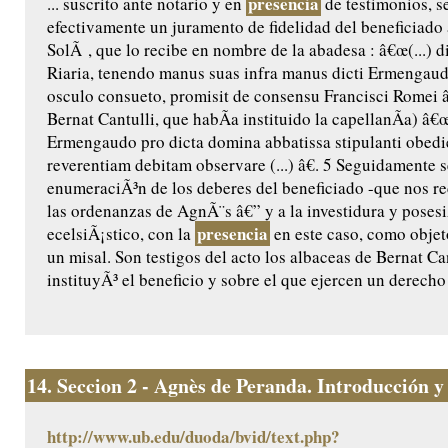
presencia
... suscrito ante notario y en
de testimonios, 
efectivamente un juramento de fidelidad del beneficiado
SolÃ , que lo recibe en nombre de la abadesa : â€œ(...) 
Riaria, tenendo manus suas infra manus dicti Ermengaud
osculo consueto, promisit de consensu Francisci Romei â€
Bernat Cantulli, que habÃ­a instituido la capellanÃ­a) â€
Ermengaudo pro dicta domina abbatissa stipulanti obedie
reverentiam debitam observare (...) â€. 5 Seguidamente s
enumeraciÃ³n de los deberes del beneficiado -que nos rec
las ordenanzas de AgnÃ¨s â€” y a la investidura y posesi
presencia
ecelsiÃ¡stico, con la
en este caso, como objet
un misal. Son testigos del acto los albaceas de Bernat Ca
instituyÃ³ el beneficio y sobre el que ejercen un derecho 
14.
Seccion 2 - Agnès de Peranda. Introducción y e
http://www.ub.edu/duoda/bvid/text.php?