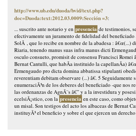
http://www.ub.edu/duoda/bvid/text.php?
doc=Duoda:text:2012.03.0009:Sección =3
:
presencia
... suscrito ante notario y en
de testimonios, 
efectivamente un juramento de fidelidad del beneficiado
SolÃ , que lo recibe en nombre de la abadesa : â€œ(...) 
Riaria, tenendo manus suas infra manus dicti Ermengaud
osculo consueto, promisit de consensu Francisci Romei â€
Bernat Cantulli, que habÃ­a instituido la capellanÃ­a) â€
Ermengaudo pro dicta domina abbatissa stipulanti obedie
reverentiam debitam observare (...) â€. 5 Seguidamente s
enumeraciÃ³n de los deberes del beneficiado -que nos rec
las ordenanzas de AgnÃ¨s â€” y a la investidura y posesi
presencia
ecelsiÃ¡stico, con la
en este caso, como objet
un misal. Son testigos del acto los albaceas de Bernat Ca
instituyÃ³ el beneficio y sobre el que ejercen un derecho 