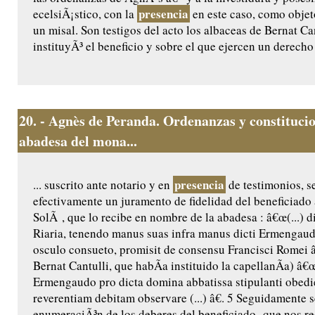
presencia
ecelsiÃ¡stico, con la
en este caso, como objet
un misal. Son testigos del acto los albaceas de Bernat Ca
instituyÃ³ el beneficio y sobre el que ejercen un derecho 
20.
- Agnès de Peranda. Ordenanzas y constitucio
abadesa del mona...
presencia
... suscrito ante notario y en
de testimonios, 
efectivamente un juramento de fidelidad del beneficiado
SolÃ , que lo recibe en nombre de la abadesa : â€œ(...) 
Riaria, tenendo manus suas infra manus dicti Ermengaud
osculo consueto, promisit de consensu Francisci Romei â€
Bernat Cantulli, que habÃ­a instituido la capellanÃ­a) â€
Ermengaudo pro dicta domina abbatissa stipulanti obedie
reverentiam debitam observare (...) â€. 5 Seguidamente s
enumeraciÃ³n de los deberes del beneficiado -que nos rec