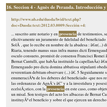
16.
Seccion 4 - Agnès de Peranda. Introducción y e
http://www.ub.edu/duoda/bvid/text.php?
doc=Duoda:text:2012.03.0009:Sección =4
:
presencia
... suscrito ante notario y en
de testimonios, 
efectivamente un juramento de fidelidad del beneficiado
SolÃ , que lo recibe en nombre de la abadesa : â€œ(...) 
Riaria, tenendo manus suas infra manus dicti Ermengaud
osculo consueto, promisit de consensu Francisci Romei â€
Bernat Cantulli, que habÃ­a instituido la capellanÃ­a) â€
Ermengaudo pro dicta domina abbatissa stipulanti obedie
reverentiam debitam observare (...) â€. 5 Seguidamente s
enumeraciÃ³n de los deberes del beneficiado -que nos rec
las ordenanzas de AgnÃ¨s â€” y a la investidura y posesi
presencia
ecelsiÃ¡stico, con la
en este caso, como objet
un misal. Son testigos del acto los albaceas de Bernat Ca
instituyÃ³ el beneficio y sobre el que ejercen un derecho 