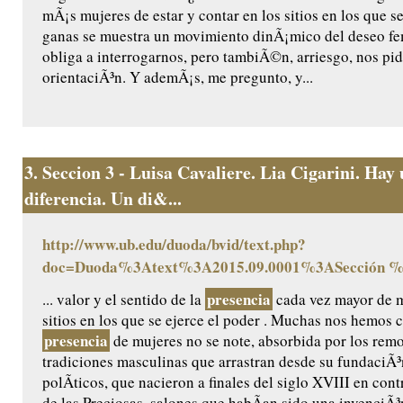
mÃ¡s mujeres de estar y contar en los sitios en los que s
ganas se muestra un movimiento dinÃ¡mico del deseo f
obliga a interrogarnos, pero tambiÃ©n, arriesgo, nos pi
orientaciÃ³n. Y ademÃ¡s, me pregunto, y...
3.
Seccion 3 - Luisa Cavaliere. Lia Cigarini. Hay
diferencia. Un di&...
http://www.ub.edu/duoda/bvid/text.php?
doc=Duoda%3Atext%3A2015.09.0001%3ASección 
presencia
... valor y el sentido de la
cada vez mayor de m
sitios en los que se ejerce el poder . Muchas nos hemos 
presencia
de mujeres no se note, absorbida por los remo
tradiciones masculinas que arrastran desde su fundaciÃ³
polÃ­ticos, que nacieron a finales del siglo XVIII en cont
de las Preciosas, salones que habÃ­an sido una invenciÃ³