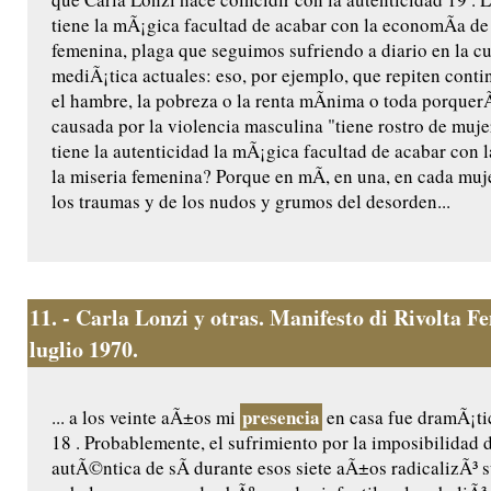
tiene la mÃ¡gica facultad de acabar con la economÃ­a de 
femenina, plaga que seguimos sufriendo a diario en la cul
mediÃ¡tica actuales: eso, por ejemplo, que repiten cont
el hambre, la pobreza o la renta mÃ­nima o toda porquer
causada por la violencia masculina "tiene rostro de muj
tiene la autenticidad la mÃ¡gica facultad de acabar con 
la miseria femenina? Porque en mÃ­, en una, en cada muj
los traumas y de los nudos y grumos del desorden...
11.
- Carla Lonzi y otras. Manifesto di Rivolta 
luglio 1970.
presencia
... a los veinte aÃ±os mi
en casa fue dramÃ¡tic
18 . Probablemente, el sufrimiento por la imposibilidad 
autÃ©ntica de sÃ­ durante esos siete aÃ±os radicalizÃ³ 