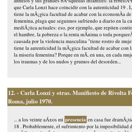
anhelos y sus grandes bÃºsquedas infantiles: la rebeliÃ³n 
que Carla Lonzi hace coincidir con la autenticidad 19 . 
tiene la mÃ¡gica facultad de acabar con la economÃ­a de 
femenina, plaga que seguimos sufriendo a diario en la cul
mediÃ¡tica actuales: eso, por ejemplo, que repiten cont
el hambre, la pobreza o la renta mÃ­nima o toda porquer
causada por la violencia masculina "tiene rostro de muj
tiene la autenticidad la mÃ¡gica facultad de acabar con 
la miseria femenina? Porque en mÃ­, en una, en cada muj
los traumas y de los nudos y grumos del desorden...
12.
- Carla Lonzi y otras. Manifiesto de Rivolta 
Roma, julio 1970.
presencia
... a los veinte aÃ±os mi
en casa fue dramÃ¡tic
18 . Probablemente, el sufrimiento por la imposibilidad 