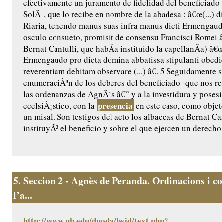
efectivamente un juramento de fidelidad del beneficiado
SolÃ , que lo recibe en nombre de la abadesa : â€œ(...) 
Riaria, tenendo manus suas infra manus dicti Ermengaud
osculo consueto, promisit de consensu Francisci Romei â€
Bernat Cantulli, que habÃ­a instituido la capellanÃ­a) â€
Ermengaudo pro dicta domina abbatissa stipulanti obedie
reverentiam debitam observare (...) â€. 5 Seguidamente s
enumeraciÃ³n de los deberes del beneficiado -que nos rec
las ordenanzas de AgnÃ¨s â€” y a la investidura y posesi
presencia
ecelsiÃ¡stico, con la
en este caso, como objet
un misal. Son testigos del acto los albaceas de Bernat Ca
instituyÃ³ el beneficio y sobre el que ejercen un derecho 
5.
Seccion 2 - Agnès de Peranda. Ordinacions i co
l’a...
http://www.ub.edu/duoda/bvid/text.php?