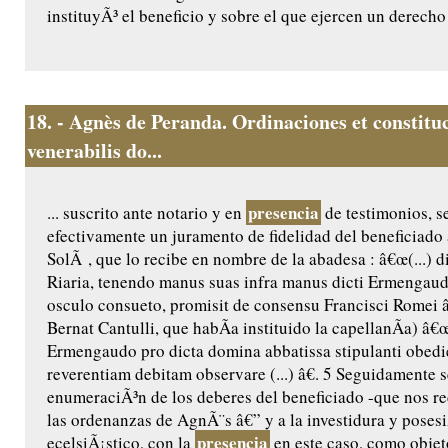
instituyÃ³ el beneficio y sobre el que ejercen un derecho 
18.
- Agnès de Peranda. Ordinaciones et constitu
venerabilis do...
presencia
... suscrito ante notario y en
de testimonios, 
efectivamente un juramento de fidelidad del beneficiado
SolÃ , que lo recibe en nombre de la abadesa : â€œ(...) 
Riaria, tenendo manus suas infra manus dicti Ermengaud
osculo consueto, promisit de consensu Francisci Romei â€
Bernat Cantulli, que habÃ­a instituido la capellanÃ­a) â€
Ermengaudo pro dicta domina abbatissa stipulanti obedie
reverentiam debitam observare (...) â€. 5 Seguidamente s
enumeraciÃ³n de los deberes del beneficiado -que nos rec
las ordenanzas de AgnÃ¨s â€” y a la investidura y posesi
presencia
ecelsiÃ¡stico, con la
en este caso, como objet