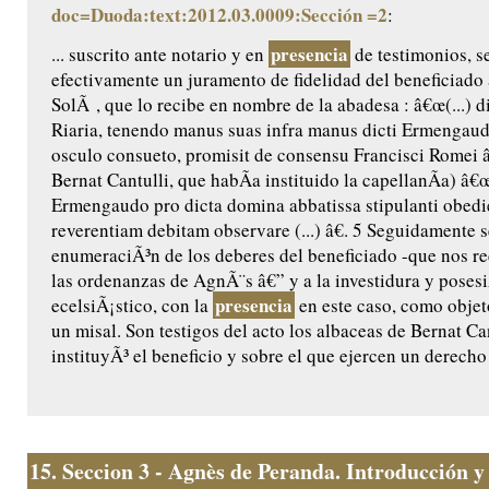
doc=Duoda:text:2012.03.0009:Sección =2
:
presencia
... suscrito ante notario y en
de testimonios, 
efectivamente un juramento de fidelidad del beneficiado
SolÃ , que lo recibe en nombre de la abadesa : â€œ(...) 
Riaria, tenendo manus suas infra manus dicti Ermengaud
osculo consueto, promisit de consensu Francisci Romei â€
Bernat Cantulli, que habÃ­a instituido la capellanÃ­a) â€
Ermengaudo pro dicta domina abbatissa stipulanti obedie
reverentiam debitam observare (...) â€. 5 Seguidamente s
enumeraciÃ³n de los deberes del beneficiado -que nos rec
las ordenanzas de AgnÃ¨s â€” y a la investidura y posesi
presencia
ecelsiÃ¡stico, con la
en este caso, como objet
un misal. Son testigos del acto los albaceas de Bernat Ca
instituyÃ³ el beneficio y sobre el que ejercen un derecho 
15.
Seccion 3 - Agnès de Peranda. Introducción y e