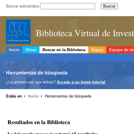
Buscar autora/obra
Biblioteca Virtual de Inve
Inicio
Obras
Buscar en la Biblioteca
Mapas
Equipo de in
Herramientas de búsqueda
¿La primera vez que entras?
Accede a un breve tutorial
.
Estás en
Inicio
Herramientas de búsqueda
Resultados en la Biblioteca
La búsqueda
retornó 65 resultados.