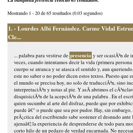
presencia
Mostrando 1 - 20 de 65 resultados (0.03 segundos)
1.
- Lourdes Albi Fernández. Carme Vidal Estrue
Cle...
presencia
... palabra para vestirse de
y ser ocasiÃ³n de 
veces, cuando intentamos decir la vida (primera persona 
cuerpo se atranca y se atasca el sentido y, aun queriend
este no saber o no poder dicen estos textos. Puesto que e
el mundo se precisa hoy, no solo de traducciÃ³n, sino in
interpretaciÃ³n y notas al pie. Y asÃ­ abrimos el cÃ³nclav
disquisiciÃ³n de la acepciÃ³n de una palabra . En el esc
quien sucumbe al arte del disfraz, puede que por exhibic
puede â€“ o puede que sea por pudor. Hay, sin embargo, 
prÃ¡ctica del escribiendo sabe sostener el desnudo ante 
ajenaâ€¦ la experiencia de desprenderse de todo para most
corto hilo de un pedazo de verdad encarnada. No necesa