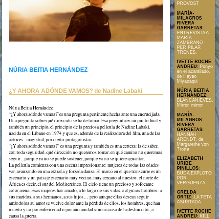
PROVOST
MARÍA-
MILAGROS
RIVERA
GARRETAS
:
ENTREVISTA A
MARÍA
ZAMBRANO
PER PILAR
TRENES.
IVETTE ROCHE
ANDREU
:
Ponyo
NÚRIA BEITIA HERNÁNDEZ
en el acantilado,
de Hayao
Miyazaqui
¿Y AHORA ADÓNDE VAMOS? de Nadine Labaki
NÚRIA BEITIA
HERNÁNDEZ
:
BLANCANIEVES.
Mirror, mirror
Núria Beitia Hernández
“¿Y ahora adónde vamos?”es una pregunta pertinente hecha ante una encrucijada.
MARÍA-
MILAGROS
Una pregunta sobre qué dirección se ha de tomar. Esa pregunta es un punto final y
RIVERA
también un principio, el principio de la preciosa película de Nadine Labaki,
GARRETAS
:
Text en format PDF
nacida en el Líbano en 1974 y que es, además de la realizadora del film, una de las
HANNAH
actrices –magistral, por cierto-protagonistas.
ARENDT, de
Margarethe von
“¿Y ahora adónde vamos?” es una pregunta y también es una certeza: la de saber,
Trotta
con toda seguridad, qué dirección no queremos tomar, en qué camino no queremos
seguir... porque ya no se puede sostener, porque ya no se quiere aguantar.
ELIZABETH
URIBE
La película comienza con una escena impresionante: mujeres de todas las edades
PINILLOS
:
van avanzando en una extraña y forzada danza. El marco en el que transcurre es un
BUDA EXPLOTÓ
escenario y un paisaje escenario muy vecino, muy cercano al nuestro: el norte de
POR
VERGÜENZA
África es decir, el sur del Mediterráneo. El cielo tiene un precioso y sofocante
color arena. Esas mujeres han amado, a lo largo de sus vidas, a algunos hombres: a
GRELDA
sus maridos, a sus hermanos, a sus hijos… pero aunque ellas desean seguir
ORTIZ
:
LA TETA
ASUSTADA
amándolos su amor se vuelve dolor ante la pérdida de ellos, los hombres, que han
muerto y no por enfermedad o por ancianidad sino a causa de la destrucción, a
IVETTE ROCHE
causa la guerra.
ANDREU
:
KILL