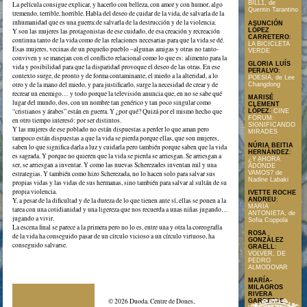
BILL1, de
La película consigue explicar, y hacerlo con belleza, con amor y con humor, algo
Quentin Tarantino
tremendo, terrible, horrible. Habla del deseo de cuidar de la vida, de salvarla de la
inhumanidad que es una guerra:de salvarla de la destrucción y de la violencia.
ASUNCIÓN
LÓPEZ
Y son las mujeres las protagonistas de ese cuidado, de esa creación y recreación
CARRETERO
:
continua tanto de la vida como de las relaciones necesarias para que la vida se dé.
LA BICICLETA
Esas mujeres, vecinas de un pequeño pueblo –algunas amigas y otras no tanto-
VERDE
conviven y se manejan con el conflicto relacional como lo que es: alimento para la
GLORIA LUÍS
vida y posibilidad para que la disparidad provoque el deseo de las otras. En ese
PERALVO
:
contexto surge, de pronto y de forma contaminante, el miedo a la alteridad, a lo
POESIA, de Lee
otro y de la mano del miedo, y para justificarlo, surge la necesidad de crear y de
Changdong
recrear un enemigo… y todo porque la televisión anuncia que, en no se sabe qué
MARISÉ
lugar del mundo, dos, con un nombre tan genérico y tan poco singular como
CLEMENT
“cristianos y árabes” están en guerra. Y ¿por qué? Quizá por el mismo hecho que
LÓPEZ
:
CINE
FÓRUM:
en otro tiempo interesó: por ser distintos.
SIGNIFICANDO
Y las mujeres de ese poblado no están dispuestas a perder lo que aman pero
MIRADES
tampoco están dispuestas a que la vida se pierda porque ellas, que son mujeres,
NÚRIA BEITIA
saben lo que significa darla a luz y cuidarla pero también porque saben que la vida
HERNÁNDEZ
:
es sagrada. Y porque no quieren que la vida se pierda se arriesgan. Se arriesgan a
¿Y AHORA
ser, se arriesgan a inventar. Y como las nuevas Scherezades inventan mil y una
ADÓNDE
VAMOS? de
estrategias. Y también como hizo Scherezada, no lo hacen solo para salvar sus
Nadine Labaki
propias vidas y las vidas de sus hermanas, sino también para salvar al sultán de su
propia violencia.
IVETTE ROCHE
ANDREU
:
Y, a pesar de la dificultad y de la dureza de lo que tienen ante sí, ellas se ponen a la
MARÍA
tarea con una cotidianidad y una ligereza que nos recuerda a unas niñas jugando…
ANTONIETA, de
jugando a vivir.
Sofia Coppola
La escena final se parece a la primera pero no lo es, entre una y otra la coreografía
ROSA
de la vida ha conseguido pasar de un círculo vicioso a un círculo virtuoso, ha
GONZÀLEZ
conseguido salvarse.
GRAELL
:
VOLVER, DE
PEDRO
ALMODOVAR
MARÍA-
MILAGROS
RIVERA
© 2026 Duoda. Centre de Dones,
GARRETAS
: