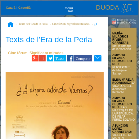
DUODA
Català
|
Castellà
menu
»
Texts de l'Era de la Perla
Cine fòrum. Significant mirades
¿Y
AHORA ADÓNDE VAMOS? de Nadine Labaki
MARÍA-
Texts de l'Era de la Perla
MILAGROS
RIVERA
GARRETAS
:
Ida: la llamada
de la vocación
Cine fòrum. Significant mirades
AMPARO
+1
Tweet
Compartir
SILVANA
CHUMACERO
RUÍZ
:
PERSÈPOLIS,
de Marjane
Satrapi.
ELISA VARELA
RODRÍGUEZ
:
LA
VIDA D'ADÈLE,
d'Abdellatif
Kechiche
AMPARO
SILVANA
CHUMACERO
RUÍZ
:
LAS
MAESTRAS DE
LA REPÚBLICA,
DE PILAR
PÉREZ SOLANO
ASUNCIÓN
LÓPEZ
CARRETERO
:
VIOLETTE, DE
MARTIN