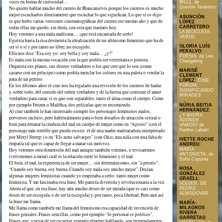
veces en forma de curiosidad…
BILL1, de
Quentin Tarantino
No quiero hablar mucho del cuento de Blancanieves porque los cuentos es mucho
mejor escucharlos directamente que escuchar lo que significan. Lo que sí os digo
ASUNCIÓN
es que hubo varias versiones cinematográficas del cuento ese mismo año y que de
LÓPEZ
todas ellas me quedo, sin duda, con esta que traemos hoy.
CARRETERO
:
LA BICICLETA
Hoy veremos a una mala malísima… ¡que está encantada de serlo!
VERDE
Egoísta hasta la risa desmonta la idealización de un altruismo femenino que ha de
ser sí o sí y por tanto no libre, no escogido.
GLORIA LUÍS
PERALVO
:
Ella nos dice “Esa soy yo: soy bella y soy mala… ¿y?”
POESIA, de Lee
Es mala con la misma vocación con la que podría ser veterinaria o pintora.
Changdong
Orquesta sus planes, sus deseos verdaderos o los que cree que lo son (como
MARISÉ
casarse con un príncipe) como podría mezclar los colores en una paleta o vendar la
CLEMENT
pata de un perrito.
LÓPEZ
:
CINE
En los últimos años el cine nos ha regalado una revisión de los cuentos de hadas
FÓRUM:
SIGNIFICANDO
y, sobre todo, del sentido del orden verdadero y de la fuerza que contiene el amor
MIRADES
verdadero para curar, si es que son separables, tanto el alma como el cuerpo. Como
por ejemplo Frozen o Maléfica, dos películas que os recomiendo.
NÚRIA BEITIA
HERNÁNDEZ
:
Al cine también le han interesado siempre los personajes femeninos malos,
¿Y AHORA
perversos incluso, pero habitualmente para o bien dotarlos de atracción sexual o
ADÓNDE
bien para retratar la crudeza del mal en cuerpo de mujer como en “Agosto” (con el
VAMOS? de
personaje más terrible que puede existir: el de una madre maltratadora interpretado
Nadine Labaki
por Meryl Streep:) o en “Els nens salvatges” (con Okis, una niña con una falta de
IVETTE ROCHE
empatía tal que es capaz de llegar a matar sin motivo).
ANDREU
:
Hoy veremos otra dimensión del mal aunque también veremos, o revisaremos
MARÍA
ANTONIETA, de
(volveremos a mirar) cuál es la relación entre lo femenino y el mal.
Sofia Coppola
El bien, el mal, la experiencia de ser mujer… sin determinismos, sin “a prioris”.
“Cuando soy buena, soy buena. Cuando soy mala soy mucho mejor”. Decían
ROSA
GONZÀLEZ
algunas mujeres feministas cuando yo empezaba a serlo: tanto mujer como
GRAELL
:
feminista. Y me fascinaba esta frase. Me parecía divertida y revolucionaria a la vez.
VOLVER, DE
Ahora sé que, en esa frase, hay aún mucho deseo de ser mirada (que es casi como
PEDRO
ALMODOVAR
deseo de ser escogida, o de ser la escogida) y, por tanto, poca libertad. Pero aun así
la frase me llama.
MARÍA-
Me llama como también me llama del feminismo esa capacidad de invención de
MILAGROS
RIVERA
frases geniales. Frases sencillas, como por ejemplo “lo personal es político”.
GARRETAS
:
Frases que, a pesar de ser escuetas gramaticalmente hablando, son tremendamente