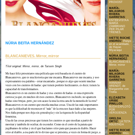
PROVOST
MARÍA-
MILAGROS
RIVERA
GARRETAS
:
ENTREVISTA A
MARÍA
ZAMBRANO
PER PILAR
TRENES.
IVETTE ROCHE
ANDREU
:
Ponyo
NÚRIA BEITIA HERNÁNDEZ
en el acantilado,
de Hayao
Miyazaqui
BLANCANIEVES. Mirror, mirror
NÚRIA BEITIA
HERNÁNDEZ
:
BLANCANIEVES.
Mirror, mirror
Títol original: Mirror, mirror, de Tarsem Singh
MARÍA-
Me hace feliz presentaros una película que está basada en el cuento de
MILAGROS
RIVERA
Blancanieves, que es una historia que me encanta. Blancanieves me encanta, y uso
GARRETAS
:
expresamente esa palabra – estar encantada-, porque es algo que ocurre muchas
HANNAH
veces con los cuentos de hadas: que tienen poderes hechizantes, es decir, tienen la
ARENDT, de
capacidad de transformarnos.
Margarethe von
Trotta
Blancanieves es un cuento de hadas y esa -cuento de hadas- es una expresión
curiosa ya que, en muchos de esos cuentos, Blancanieves incluido, no aparecen
ELIZABETH
hadas sino brujas, pero ¿no son acaso la una la otra cara de la moneda de la otra?
URIBE
PINILLOS
:
Blancanieves es un cuento que enseña muchas cosas. Una de las más importantes
BUDA EXPLOTÓ
es que la dificultad de reconocer el “más” de la otra nos hace daño a las mujeres.
POR
Nos daña porque nos deja sin genealogía y sin la riqueza de la disparidad
VERGÜENZA
femenina.
GRELDA
Una de las cosas preciosas que tienen los cuentos es que enseñan a partir de
ORTIZ
:
LA TETA
mostrar y también de ocultar, de esconder. Como en el corro de la patata que
ASUSTADA
jugábamos de niñas y en el que hacíamos sitio para que pasara en diablo. Hacer
IVETTE ROCHE
sitio al diablo, a esa parte de lo divino que se presenta, a veces en forma de juego, a
ANDREU
:
KILL