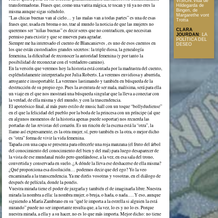
VISIÓN.Vida de
transformadoras. Frases que, como una varita mágica, te tocan y tú ya no eres la
Hildegarda de
Bingen, de
misma aunque sigas siéndolo.
Margarethe vont
“Las chicas buenas van al cielo… y las malas van a todas partes” es una de esas
Trotta
frases que, usada en broma o no, trae al mundo la noticia de que las mujeres no
queremos ser “niñas buenas” es decir seres que no contradicen, que necesitan
CLARA
JOURDAN
:
LA
permiso para existir y que se mueven para agradar.
POLÍTICA DEL
Siempre me ha interesado el cuento de Blancanieves , es uno de esos cuentos en
DESEO
los que están custodiados grandes secretos: la triple diosa, la genealogía
femenina, la dificultad de reconocer la autoridad femenina (y por tanto la
posibilidad de reconectar con el verdadero camino).
En la versión que veremos hoy la historia está contada por la madrastra del cuento,
espléndidamente interpretada por Julia Roberts. La veremos envidiosa y aburrida,
arrogante e insoportable. La veremos lastimando y también en búsqueda de la
destrucción de su propio ego. Pues la aventura de ser mala, malísima, será para ella
un viaje en el que nos mostrará una búsqueda singular que la lleva a conectar con
la verdad, de ella misma y del mundo, y con la trascendencia.
El apoteósico final, al más puro estilo de music hall con un toque “bollydudiense”
en el que la felicidad del pueblo por la boda de la princesa con un príncipe (al que
en algunos momentos de la historia apenas puede soportar) nos recuerda las
portadas de las revistas del corazón. Es un rincón de la escena está la “otra”, la
llamo así expresamente, es la otra mujer, sí, pero también es la otra, o mejor dicho
es “otra” forma de vivir la vida femenina.
Tapada con una capa se presenta para ofrecerle una roja manzana (el fruto del árbol
del conocimiento del conocimiento del bien y del mal) para luego desaparecer de
la vista de ese mundanal ruido pero quedándose, a la vez, en esa sala del trono,
convertida y conservada en suelo. ¿A dónde la lleva ese deshacerse de ella misma?
¿Qué proporciona esa disolución… podemos decir que del ego? Yo la veo
encaminada a la transcendencia. Ya me diréis vosotras y vosotras, en el diálogo de
después de película, donde la ponéis.
Vuestra mirada tiene el poder de juzgarla y también el de imaginarla libre. Nuestra
mirada la nombra a ella: la nombra mujer, o bruja, o hada, o nada…. Y eso, aunque
siguiendo a María Zambrano en su “qué le importa a la estrella si alguien la está
mirando” puede no ser importante resulta que, a la vez, lo es y no lo es. Porque
nuestra mirada, a ella y a su hacer, no es lo que más importa. Mejor dicho: no tiene