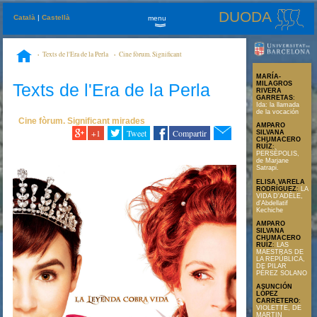
DUODA
Català
|
Castellà
menu
»
Texts de l'Era de la Perla
Cine fòrum. Significant
mirades
BLANCANIEVES. Mirror, mirror
MARÍA-
Texts de l'Era de la Perla
MILAGROS
RIVERA
GARRETAS
:
Ida: la llamada
de la vocación
Cine fòrum. Significant mirades
AMPARO
+1
Tweet
Compartir
SILVANA
CHUMACERO
RUÍZ
:
PERSÈPOLIS,
de Marjane
Satrapi.
ELISA VARELA
RODRÍGUEZ
:
LA
VIDA D'ADÈLE,
d'Abdellatif
Kechiche
AMPARO
SILVANA
CHUMACERO
RUÍZ
:
LAS
MAESTRAS DE
LA REPÚBLICA,
DE PILAR
PÉREZ SOLANO
ASUNCIÓN
LÓPEZ
CARRETERO
:
VIOLETTE, DE
MARTIN