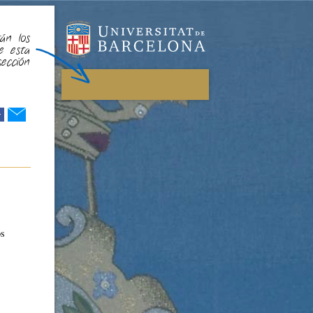
án los
e esta
sección
r
os