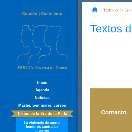
Textos de la Era 
Catalán
|
Castellano
Textos d
Inicio
Agenda
Noticias
Máster, Seminario, cursos
Contacto
Textos de la Era de la Perla
La violencia de tantos
hombres contra las
mujeres