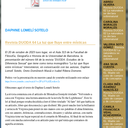
Texto en formato PDF
ABREU
OLVERA
:
Revista DUODA
62 La naturaleza
se declara
sobrenatural
CAROLINA
MORALES
MORALES
:
DAPHNE LOMELÍ SOTELO
Revista DUODA
62 La naturaleza
se declara
sobrenatural
Revista DUODA 64 La luz que fluye entre místicas
VALERIA SOTO
GÓMEZ
:
Revista
DUODA 62 La
El 20 de octubre de 2023 tuvo lugar, en el Aula 313 de la Facultad de
naturaleza se
declara
Filosofía, Geografía e Historia de la Universidad de Barcelona, la
sobrenatural
presentación del número 64 de la revista “DUODA. Estudios de la
Diferencia Sexual” que tiene como tema monográfico “La luz que fluye
ANA SILVA
entre místicas” Intervinieron, en conversación con las autoras, Daphne
CUESTA
:
Revista DUODA
Lomelí Sotelo, Oreto Doménech Masià e Isabel Ribera Domene.
61. Madre sin
coito de cuerpos
Podeis ver la presentación en nuestro canal de youtube utilizando este enlace
y de conceptos
https://www.youtube.com/watch?v=2P1aVVyfZLw&t=2s
CLARA INÉS
RAMÍREZ
Ofrecemos aquí el texto de Daphne Lomelí Sotelo
GONZÁLEZ
:
Revista DUODA
La revista comienza con el artículo de Monalisa Gomyde titulado “Volviendo a
61. Madre sin
casa con Virginia: una lectura amorosa de la novela To the Lighthouse”. Este lo
coito de cuerpos
leí al final porque estaba decidida a leer el libro titulado “Al faro” del que habla en
y de conceptos
su artículo, libro que desconocía y que disfruté. Me gustó mucho leer la brillantez
CAMILA
y astucia de Virginia para poner en mis manos con sus palabras el alma femenina,
FRANCISCA
con sus amores, dolencias, contradicciones, desaires y salidas airosas, con razón
VIDAL
ECHEVERRÍA
:
Virginia tiene un lugar especial en el corazón de Monalisa. Al final de mi lectura
Revista DUODA
corrí con mucha curiosidad a su artículo para ver qué tenía que contarnos de
61. Madre sin
aquella aventura.
coito de cuerpos
y de conceptos