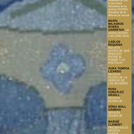
experiencia con
la escritura
femenina en la
revista DUODA.
Estudios de la
diferencia sexual
MARÍA
MILAGROS
RIVERA
GARRETAS
:
La
revista DUODA
2-40 (1991-2011)
CARLOS
REQUENA
:
REVISTA
DUODA 39: QUÉ
PASA HOY
ENTRE EL
PODER Y LA
POLÍTICA?
AURA TAMPOA
LIZARDO
:
REVISTA
DUODA 38: LA
VERDAD DE
LAS MUJERES
ROSA
GONZÁLEZ
GRAELL
:
REVISTA
DUODA 39
SÒNIA MOLL
GAMBOA
:
REVISTA
DUODA 39
MARISÉ
CLEMENT
:
PRESENTACIÓ
REVISTA
DUODA