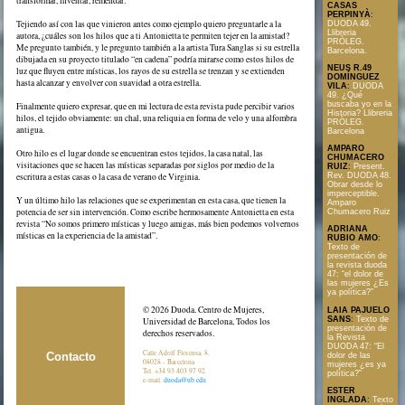
transformar, inventar, remendar.
CASAS
PERPINYÀ
:
Tejiendo así con las que vinieron antes como ejemplo quiero preguntarle a la
DUODA 49.
Llibreria
autora, ¿cuáles son los hilos que a ti Antonietta te permiten tejer en la amistad?
PRÒLEG.
Me pregunto también, y le pregunto también a la artista Tura Sanglas si su estrella
Barcelona.
dibujada en su proyecto titulado “en cadena” podría mirarse como estos hilos de
NEUS R.49
luz que fluyen entre místicas, los rayos de su estrella se trenzan y se extienden
DOMÍNGUEZ
hasta alcanzar y envolver con suavidad a otra estrella.
VILA
:
DUODA
49. ¿Qué
buscaba yo en la
Finalmente quiero expresar, que en mi lectura de esta revista pude percibir varios
Historia? Llibreria
hilos, el tejido obviamente: un chal, una reliquia en forma de velo y una alfombra
PRÒLEG.
antigua.
Barcelona
AMPARO
Otro hilo es el lugar donde se encuentran estos tejidos, la casa natal, las
CHUMACERO
visitaciones que se hacen las místicas separadas por siglos por medio de la
RUIZ
:
Present.
escritura a estas casas o la casa de verano de Virginia.
Rev. DUODA 48.
Obrar desde lo
imperceptible.
Y un último hilo las relaciones que se experimentan en esta casa, que tienen la
Amparo
potencia de ser sin intervención. Como escribe hermosamente Antonietta en esta
Chumacero Ruiz
revista “No somos primero místicas y luego amigas, más bien podemos volvernos
ADRIANA
místicas en la experiencia de la amistad”.
RUBIO AMO
:
Texto de
presentación de
la revista duoda
47: “el dolor de
las mujeres ¿Es
ya política?”
© 2026 Duoda. Centro de Mujeres,
LAIA PAJUELO
SANS
:
Texto de
Universidad de Barcelona, Todos los
presentación de
derechos reservados.
la Revista
DUODA 47: “El
Calle Adolf Florensa, 8,
Contacto
dolor de las
08028 - Barcelona
mujeres ¿es ya
Tel. +34 93 403 97 92.
política?”
e-mail:
duoda@ub.edu
ESTER
INGLADA
:
Texto