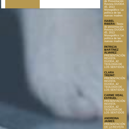
de Presentación
Revista DUODA
45, 2013
Monográfico: La
política de las
nuevas madres
ISABEL
RIBERA
:
Texto
de presentación
Revista DUODA
45, 2013
Monográfico: La
política de las
nuevas madres
PATRICIA
MARTÍNEZ
ÀLVAREZ
:
PRESENTACIÓN
REVISTA
DUODA, 42
TEOLOGÍA DE
LOS SENTIDOS
CLARA
TREPAT
:
PRESENTACIÓN
REVISTA
DUODA, 42
TEOLOGÍA DE
LOS SENTIDOS
CARME VIDAL
ESTRUEL
:
PRESENTACIÓN
REVISTA
DUODA, 42
TEOLOGÍA DE
LOS SENTIDOS
ANDREINA
JAIMES
:
PRESENTACIÓN
DE LA REVISTA