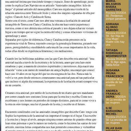
MARÍA-
una amistad íntima que trasciende tiempo y espacio, lleno de aprendizaje, justo
MILAGROS
como lo explica Caro Narváez en su artículo “Amistades intangibles: hilo de
RIVERA
fuego” el primer artículo del monográfico. Caro nos regala una visión de la
GARRETAS
:
relación amistosa entre Teresa de Jesús y otras dos mujeres separadas de ella por
Revista DUODA
60. Perdemos
siglos: Clara de Asís y Catalina de Siena.
porque ganamos
Siento con el texto, como Caro nos abre una ventana a la relación de amistad
intangible de Teresa con Clara y Catalina, la idea me hace sentir juguetona y
ADRIANA
ALONSO
traviesa, como si nos abriera una cortina al pasado y nos dejara echar un vistazo
SÁMANO
:
fugaz a un tiempo que no sigue la cuenta del reloj y a unas relaciones vivísimas de
Revista DUODA
aprendizaje y amor.
59. Ser Hija de
Una Mujer:
Separadas por siglos de diferencia, Clara y Catalina están presentes en la
Madre sólo hay
experiencia vital de Teresa, trayendo consigo la genealogía femenina, guiando sus
una
pasos, protegiéndola y enseñándole cada una de las cosas importantes de la vida,
TATIANA
todas ellas desde su experiencia femenina y sin mediaciones.
RODRÍGUEZ
WEHRMEISTER
:
Cuando leo las bellísimas palabras con las que Caro describe esta amistad: “una
Revista DUODA
amistad nacida a través de la escritura y de la lectura, amor que crea lazo entre
59. Si digo agua,
habla Amor
creadoras y que, a manera de circuitos espirituales y misteriosos, deja nacer una
relación” viene a mi mente de inmediato mi amiga Sophie, una mujer que conocí
SUSANNA
hace casi 10 años en un lugar del que no era ninguna de las dos. Nunca más la
PRUNA
FRANCESCH
:
volví a ver, pero desde entonces comenzamos una amistad para mí tan particular
DUODA 58 La
que incluso si algún día terminará, la experiencia de la relación estará siempre viva
envidia de las
en mi corazón.
mujeres
ANDREA
Creamos esta amistad, por medio de la escritura de un diario que nos mandamos
FRANULIC
por correo cuando nos sentimos listas para que la otra lea y escriba. Como nos
DEPIX
:
DUODA
58 La envidia de
escribimos y nos leemos en periodos de tiempo distintos, para mí es como vivir a
las mujeres
la otra en otro tiempo, una lee el pasado de la otra, y escribe en el futuro.
ILSE
BARAHONA
Encuentro similitudes con las amistades intangibles que describe Caro: tengo con
MICHEL
:
Sophie la experiencia de la amistad sin importar el tiempo ni el lugar. Una escribe
Revista DUODA
y la otra lee y luego al revés, aunque ninguna somos autoras de grandes obras que
58 -La envidia de
lean otras personas o por lo menos no todavía, como lo hicieron las santas de este
las mujeres
artículo, nuestras letras compartidas nos han permitido conocernos y vislumbrar
PILAR BABI
el mundo mental y espiritual de la otra y yo de ella aprendo y la imagino en los