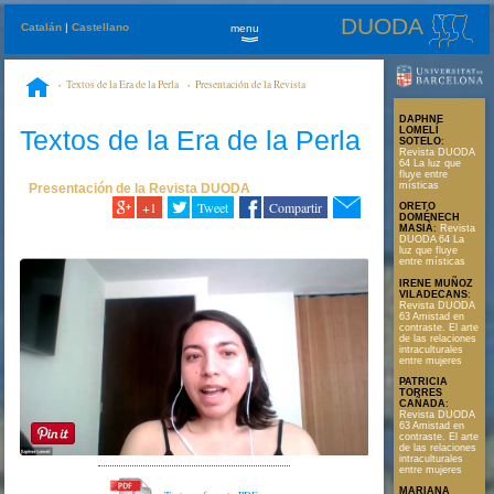
DUODA
Catalán
|
Castellano
menu
»
Textos de la Era de la Perla
Presentación de la Revista
DUODA
Revista DUODA 64 La luz que fluye entre místicas
DAPHNE
Textos de la Era de la Perla
LOMELÍ
SOTELO
:
Revista DUODA
64 La luz que
fluye entre
místicas
Presentación de la Revista DUODA
+1
Tweet
Compartir
ORETO
DOMÉNECH
MASIÀ
:
Revista
DUODA 64 La
luz que fluye
entre místicas
IRENE MUÑOZ
VILADECANS
:
Revista DUODA
63 Amistad en
contraste. El arte
de las relaciones
intraculturales
entre mujeres
PATRICIA
TORRES
CAÑADA
:
Revista DUODA
63 Amistad en
contraste. El arte
de las relaciones
intraculturales
entre mujeres
MARIANA