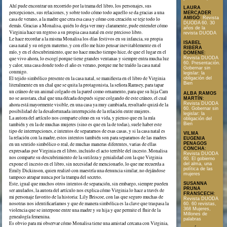
Ahí pude encontrar un recorrido por la trama del libro, los personajes, sus
LAURA
percepciones, sus relaciones, y sobre todo cómo todo aquello se da gracias a una
MERCADER
AMIGÓ
:
Revista
casa de verano, a la madre que crea esa casa y cómo con creación se teje todo lo
DUODA 60. 30
demás. Gracias a Monalisa, quién lo deja ver muy claramente, pude entender cómo
años de la
Virginia hace un regreso a su propia casa natal en este precioso libro.
revista DUODA
Le hace recordar a la misma Monalisa los días festivos en su infancia, su propia
ISABEL
casa natal y su origen materno, y con ello me hizo pensar inevitablemente en el
RIBERA
mío, y en el descubrimiento, que no hace mucho tiempo hice, de que el lugar en el
DOMENE
:
que vivo ahora, lo escogí porque tiene grandes ventanas y siempre entra mucha luz
Revista DUODA
60. Presentación.
y calor, una casa donde todo el año es verano, porque me he traído la casa natal
Gobernar sin
conmigo.
legislar: la
El tejido simbólico presente en la casa natal, se manifiesta en el libro de Virginia
obligación del
Bien
literalmente en un chal que se quita la protagonista, la señora Ramsey, para tapar
un cráneo de un animal colgado en la pared como ornamento, para que su hija Cam
ALBA RAMOS
no se asustara, chal que una década después sigue colgando de este cráneo, el cual
MARTÍN
:
Revista DUODA
ahora está mayormente visible, en una casa ya muy cambiada, resultado quizá de la
60. Gobernar sin
posibilidad de la desafortunada interrupción de la relación entre mujeres.
legislar: la
La autora del artículo nos comparte cómo en su vida, y pienso que en la mía
obligación del
Bien
también y en la de muchas mujeres (sino es que en la de todas), suele haber este
tipo de interrupciones, e intentos de separarnos de esas casas, y si la casa natal es
VILMA
la relación con la madre, estos intentos también son para separarnos de las madres
EUGENIA
en un sentido simbólico o real, de muchas maneras diferentes, varias de ellas
PENAGOS
CONCHA
:
expresadas por Virginia en el libro, incluido el acto terrible del incesto. Monalisa
Revista DUODA
nos comparte su descubrimiento de la sutileza y genialidad con la que Virginia
60. El gobierno
expone el incesto en el libro, sin necesidad de mencionarlo, lo que me recuerda a
del alma, una
política de las
Emily Dickinson, quien realizó con maestría una denuncia similar, no dejándose
mujeres
tampoco atrapar nunca por la trampa del secreto.
Este, igual que muchos otros intentos de separación, sin embargo, siempre pueden
SUSANNA
PRUNA
ser anulados, la autora del artículo nos explica cómo Virginia lo hace a través de
FRANSCECH
:
mi personaje favorito de la historia: Lily Briscoe, con las que seguro muchas de
Revista DUODA
nosotras nos identificaríamos y que de manera simbólica es la clave que traspasa la
60. 60 revistas,
368 Mujeres,
violencia que se interpone entre una madre y su hija y que permite el fluir de la
Millones de
genealogía femenina.
palabras
Es obvio para mi observar cómo Monalisa tiene una amistad cercana con Virginia,