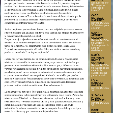
ROURERA
:
paisajes que describe, es como visitar la casa de la otra. Así justo me imagino
Después de leer
“El cuerpo se
también cómo de una manera hermosa Clara se le presenta a Teresa y le habla sobre
confiesa: el
la importancia de la pobreza para la vida espiritual, el cuidado mutuo, el acto
incesto”
contemplativo; e igual que Catalina, que le enseña sobre las amistades
CARO
complicadas, le marca a Teresa el camino de lo relevante de la obediencia que da
NARVÁEZ
protección, de la soledad necesaria, le enseña sobre el perdón, y se vuelve su
MARTÍNEZ
:
compañía para enfrentar las adversidades.
Revista DUODA
57 Palabras para
celebrar
Ambas inspiraban y orientaban a Teresa, como una brújula la ayudaron a recorrer
su propio camino con una base sólida y a crear también sus propias palabras sobre
ELENA
ÁLVAREZ
la experiencia de la amistad espiritual.
GALLEGO
:
Porque las mujeres jamás venimos solas a este mundo, ni nuestras madres ni
Revista DUODA
abuelas, todas venimos acompañadas de otras que vinieron antes y nos hablan a
56 El último
través de la historia. Nos muestra otro claro ejemplo de esto Helena Casas
Sottosopra:razón
para no
Perpinyà cuando nos presenta a Elisabet Cifre, una mística, maestra, sanadora y
desfallecer
profeta en su artículo “Les fruytes espirituals”.
MARÍA-
MILAGROS
Helena nos lleva de la mano por un camino que nos deja ver la relación entre
RIVERA
místicas, la transmisión de sus conocimientos y experiencias espirituales que
GARRETAS
:
generaron espacios de libertad femenina. Nos muestra que, a diferencia de los
Revista DUODA
56: Nudos de un
varones y su acercamiento con la divinidad en un ámbito mayormente discursivo,
cambio de
para las mujeres el cuerpo siempre ha sido esencial y su importancia reside en la
civilización que
experiencia encarnada del saber espiritual. Y al ser la castidad lo que para las
ya se ha dado
místicas y beguinas es fundamental para poder amar libremente, la maternidad para
LOLA
ellas se vuelve una experiencia sin coito, lo que las conecta con las madres
MÁRQUEZ
primeras, nacidas sin intervención masculina, así como su fe.
BORRULL
:
Revista DUODA
55
La palabra por su parte es el fruto espiritual, la palabra encarnada que se transmite
por mujeres porque es lengua materna y esa se transmite por el cuerpo. Por eso las
SUSANNA
PRUNA
místicas como Elizabeth escribieron sus vivencias espirituales, frutos, y como
FRANCESCH
:
señala la autora, “verdades a saborear”. Estas y otras palabras pensadas, sentidas y
Revista DUODA
experimentadas por místicas a lo largo de la historia, como la visión, la
55
maternidad, la palabra, la sanación, la muerte, son parte de ese hilo que las teje a
ISABEL
través de la historia y que la autora nos deja vislumbrar.
GONZÁLEZ