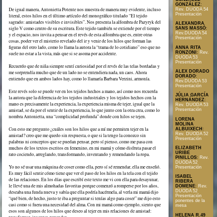
GONZÁLEZ
:
De igual manera, Antonietta Potente nos muestra de manera muy evidente, incluso
Rev. DUODA 54
Presentación
literal, estos hilos en el último artículo del monográfico titulado “El tejido
sagrado: amistades visibles e invisibles”. Nos presenta la alfombra de Pazyryk del
ALEXANDRA
siglo V como centro de su escritura. Este tejido también se extiende por el tiempo
SANS MASSÓ
:
Rev.DUODA 54
y el espacio, nos invita a pensar en el revés de esta alfombra que es, entre otras
Presentación
cosas, poder ver el misterio revelado del ir y venir de los hilos que forman las
figuras del otro lado, como lo llama la autora la “trama de lo cotidiano” eso que no
ANNA RITA
RONZONI
:
Rev.
suele no estar a la vista, más que si se asoma por accidente.
DUODA 53
Presentación
Recuerdo que de niña siempre sentí curiosidad por el revés de las telas bordadas y
ALEX DORADO
me sorprendía mucho que de un lado no se entendiera nada, un caos. Ahora
DORADO
:
entiendo que en ambos lados hay, como lo llamaría Barbara Verzini, armonía.
Rev.DUODA 53
Presentación
Este revés solo se puede ver en los tejidos hechos a mano, así como nos recuerda
JÚLIA GARCÍA
la autora que la diferencia de los tejidos industriales y los tejidos hechos con la
HERNÁNDEZ
:
mano es precisamente la experiencia, la experiencia misma de tejer, igual que la
Rev. DUODA 53
amistad, se da por el sentir de la experiencia, lo que junto con la otra crea, como lo
Presentación
nombra Antonietta, una “complicidad profunda” donde con hilos se tejen.
LORENA
MOLINA
Con esto me pregunto ¿cuáles son los hilos que a mí me permiten tejer en la
ALBUIXECH
:
Rev. DUODA 52
amistad? creo que me quedo sin respuesta, o que si la tengo la conozco sin
Presentación
palabras ni conceptos que se puedan pensar, pero sí pienso, como me pasa con
muchos de los textos escritos en femenino, en mi mamá y cómo disfruta pasar el
ELIZABETH
URIBE
rato cociendo, arreglando, transformando, inventando y remendando la ropa.
PINILLOS
:
Rev.
DUODA 52
Yo no sé usar una máquina de coser como ella, pero sí sé remendar, ella me enseñó.
Presentación
Es muy fácil sentir cómo tiene que ver el paso de los hilos en la tela con el tejido
ISABEL
de las relaciones. En los días que escribí este texto me vi con ella para desayunar,
RIBERA
le llevé una de mis almohadas favoritas porque comenzó a romperse por los años,
DOMENE
:
Rev.
DUODA 52
deseaba una funda nueva y sabía que ella podría hacérmela, al verla mi mamá dijo
Presentación
“qué bien, de hecho, justo te iba a preguntar si tenías algo para coser” me dijo esto
ponentes de la
casi como si fuera una necesidad del alma. Con mi mamá como ejemplo, siento que
mesa
esos son algunos de los hilos que deseo al tejer en mis relaciones de amistad:
HELENA R.49