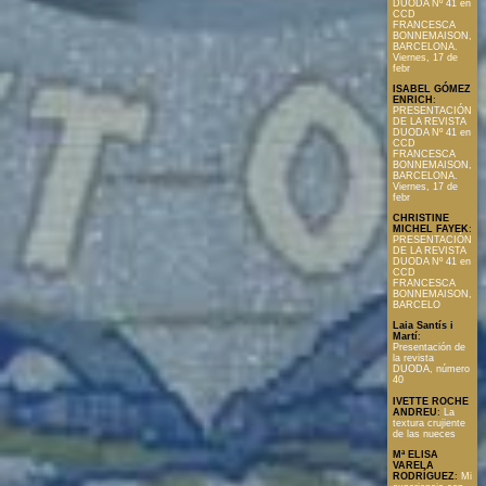
DUODA Nº 41 en
CCD
FRANCESCA
BONNEMAISON,
BARCELONA.
Viernes, 17 de
febr
ISABEL GÓMEZ
ENRICH
:
PRESENTACIÓN
DE LA REVISTA
DUODA Nº 41 en
CCD
FRANCESCA
BONNEMAISON,
BARCELONA.
Viernes, 17 de
febr
CHRISTINE
MICHEL FAYEK
:
PRESENTACIÓN
DE LA REVISTA
DUODA Nº 41 en
CCD
FRANCESCA
BONNEMAISON,
BARCELO
Laia Santís i
Martí
:
Presentación de
la revista
DUODA, número
40
IVETTE ROCHE
ANDREU
:
La
textura crujiente
de las nueces
Mª ELISA
VARELA
RODRÍGUEZ
:
Mi