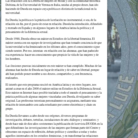
Las relaciones con la Librería de mujeres de Milán y con la comunidad filosófica
Diótima, de la Universidad de Verona en Italia, unidas al propio deseo, han ido
haciendo de Duoda un espacio cuya política es distinta de la tradicional en la
universidad.
En Duoda, la política es la práctica de la relación no instrumental, o sea, de la
relación sin fin, por el gusto de estar en relación. Duoda ha introducido, difundido
y recreado en España y en algunos lugares de América latina la política y el
pensamiento de la diferencia sexual.
Desde 1988, Duoda ofrece un máster en Estudios de la libertad femenina. El
máster cuenta con un equipo de investigadoras que han tomado conciencia de que
la universidad se ha feminizado en los últimos años, pero el conocimiento sigue
siendo neutro. Por eso, intentan -en relación con las alumnas, que han padecido
esa experiencia- hacer un conocimiento que propicie la vida de las mujeres y de
los hombres.
Las ilusiones puestas inicialmente en este máster se han cumplido. Muchas de las
alumnas han hecho de Duoda un lugar de relación y de saber en libertad, porque
ahí han podido poner nombre a sus deseos, compartirlos y, con frecuencia,
realizarlos.
El interés que este programa suscitó en América latina y en otros lugares, nos
animó a crear en el año 2000 el máster online en Estudios de la Diferencia Sexual.
Este máster en Internet hace posible trasladar a todo el mundo el pensamiento y la
práctica política de algunas mujeres vinculadas con Duoda, divulgando su saber
original. Las profesoras tutorizan personalmente su asignatura, mediante una
relación de intercambio con cada estudiante por correo electrónico y chats en
grupo.
En Duoda llevamos a cabo desde sus orígenes, diversos programas de
investigación, debates, tertulias, instalaciones de arte, diálogos y seminarios; y
desde hace más de diez años sostenemos la publicación de la revista DUODA en la
que difundimos las investigaciones de las mujeres que forman parte del Centro y
ofrecemos un espacio de reflexión, debate político y científico a todas y todos
aquellos interesados en los estudios feministas, y en transformar las relaciones