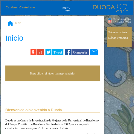
DUODA
Catalán
|
Castellano
menu
»
Inicio
Sobre nosotras
Inicio
Dónde estamos
+1
Tweet
Compartir
Haga clic en el vídeo para reproducirlo.
Bienvenida o bienvenido a Duoda
Duoda es un Centro de Investigación de Mujeres de la Universidad de Barcelona y
del Parque Científico de Barcelona. Fue fundado en 1982 por un grupo de
estudiantes, profesoras y recién licenciadas en Historia.