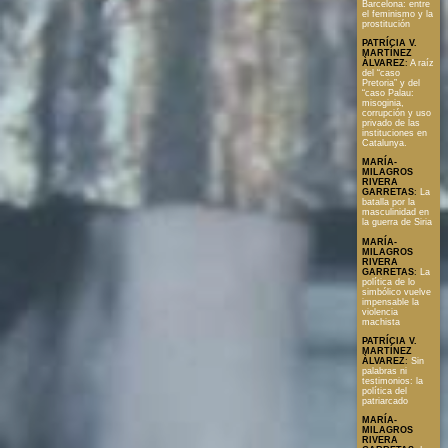
Barcelona: entre
el feminismo y la
prostitución
PATRÍCIA V.
MARTÍNEZ
ÀLVAREZ
:
A raíz
del “caso
Pretoria” y del
“caso Palau:
misoginia,
corrupción y uso
privado de las
instituciones en
Catalunya.
MARÍA-
MILAGROS
RIVERA
GARRETAS
:
La
batalla por la
masculinidad en
la guerra de Siria
MARÍA-
MILAGROS
RIVERA
GARRETAS
:
La
política de lo
simbólico vuelve
impensable la
violencia
machista
PATRÍCIA V.
MARTÍNEZ
ÀLVAREZ
:
Sin
palabras ni
testimonios: la
política del
patriarcado
MARÍA-
MILAGROS
RIVERA