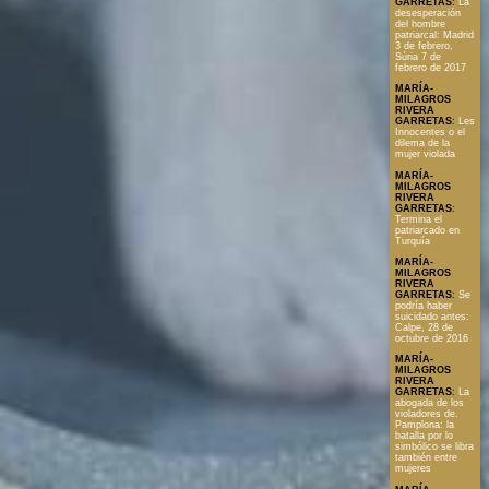
GARRETAS
:
La
desesperación
del hombre
patriarcal: Madrid
3 de febrero,
Súria 7 de
febrero de 2017
MARÍA-
MILAGROS
RIVERA
GARRETAS
:
Les
Innocentes o el
dilema de la
mujer violada
MARÍA-
MILAGROS
RIVERA
GARRETAS
:
Termina el
patriarcado en
Turquía
MARÍA-
MILAGROS
RIVERA
GARRETAS
:
Se
podría haber
suicidado antes:
Calpe, 28 de
octubre de 2016
MARÍA-
MILAGROS
RIVERA
GARRETAS
:
La
abogada de los
violadores de.
Pamplona: la
batalla por lo
simbólico se libra
también entre
mujeres