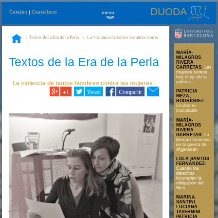
DUODA
Catalán
|
Castellano
menu
»
Textos de la Era de la Perla
La violencia de tantos hombres contra
las mujeres
Las mujeres somos hoy el eje de la política
MARÍA-
Textos de la Era de la Perla
MILAGROS
RIVERA
GARRETAS
:
Las
mujeres somos
hoy el eje de la
política
La violencia de tantos hombres contra las mujeres
+1
Tweet
Compartir
PATRICIA
MEZA
RODRÍGUEZ
:
Ocultar lo
inocultable
MARÍA-
MILAGROS
RIVERA
GARRETAS
:
La
libertad femenina
en la guerra de
Afganistán
LOLA SANTOS
FERNÁNDEZ
:
Cuando los
derechos
incumplen la
obligación del
Bien
MARINA
SANTINI.
LUCIANA
TAVERNINI.
PATRICIA