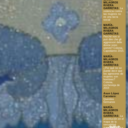
MILAGROS
RIVERA
GARRETAS
:
La
violencia contra
las mujeres no
es una lacra
social
MARÍA-
MILAGROS
RIVERA
GARRETAS
:
Perché non si
può dire che gli
aggressori delle
donne sono
uomini? Colonia,
Capodanno 2015.
MARÍA-
MILAGROS
RIVERA
GARRETAS
:
¿Por qué no se
puede decir que
los agresores de
mujeres son
hombres?
Colonia,
nochevieja de
2015
Asun López
Carretero
:
Queridos
hermanos
MARÍA-
MILAGROS
RIVERA
GARRETAS
:
La
prostitución en el
mapa de la
sexualidad
masculina