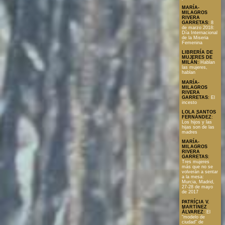
MARÍA-
MILAGROS
RIVERA
GARRETAS
:
8
de marzo 2018:
Día Internacional
de la Miseria
Femenina
LIBRERÍA DE
MUJERES DE
MILÁN
:
Hablan
las mujeres,
hablan
MARÍA-
MILAGROS
RIVERA
GARRETAS
:
El
incesto
LOLA SANTOS
FERNÁNDEZ
:
Los hijos y las
hijas son de las
madres
MARÍA-
MILAGROS
RIVERA
GARRETAS
:
Tres mujeres
más que no se
volverán a sentar
a la mesa:
Murcia, Madrid,
27-28 de mayo
de 2017
PATRÍCIA V.
MARTÍNEZ
ÀLVAREZ
:
El
“modelo de
ciudad” de