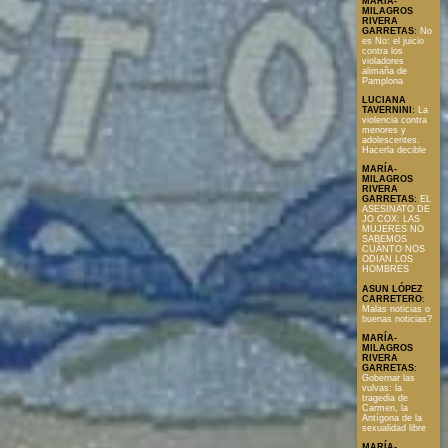
MARÍA-
MILAGROS
RIVERA
GARRETAS
:
No
es No: el juicio
contra los
violadores
alimaña de
Pamplona
LUCIANA
TAVERNINI
:
La
violencia contra
menores y
adolescentes.
Hacerla decible
MARÍA-
MILAGROS
RIVERA
GARRETAS
:
EL
ASESINATO DE
JO COX: LAS
MUJERES NO
SABEMOS
CUÁNTO NOS
ODIAN LOS
HOMBRES
ASUN LÓPEZ
CARRETERO
:
Malas noticias o
buenas noticias?
MARÍA-
MILAGROS
RIVERA
GARRETAS
:
Gobernar las
vulvas: la
tragedia de
Carmen, la
Antígona de la
sexualidad libre
MARÍA-