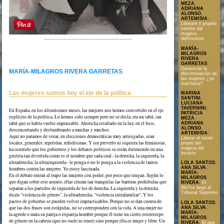
MEZA.
ADRIANA
ALONSO.
ARTEMISIA
:
Liberare il proprio
sentire dal
magma
dell’incesto
MARÍA-
Texto en formato PDF
MILAGROS
RIVERA
GARRETAS
:
Denunciar la
MARÍA-MILAGROS RIVERA GARRETAS
discriminación de
las mujeres ¿es
machista?
Las mujeres somos hoy el eje de la política
MARINA
SANTINI.
LUCIANA
TAVERNINI.
En España, en los ultimísimos meses, las mujeres nos hemos convertido en el eje
PATRICIA
explícito de la política. Lo hemos sido siempre pero no se decía, era un tabú, tan
MEZA.
tabú que se había vuelto impensable. Ahora ha estallado en la luz, en el foco,
ADRIANA
ALONSO.
desconcertando y deslumbrando a muchas y muchos.
ARTEMISIA
:
Aquí no paramos de votar, en elecciones democráticas muy arriesgadas, sean
Liberar el sentir
locales, generales, repetidas, reñidísimas. Y sin preverlo ni siquiera las feministas,
propio del
magma del
ha ocurrido que los gobiernos y los debates políticos se están dirimiendo en una
incesto
grietita tan divertida como es el nombre que cada cual –la derecha, la izquierda, la
ultraderecha, la ultraizquierda– le ponga o no le ponga a la violencia de tantos
LOLA SANTOS.
ANA SILVA.
hombres contra las mujeres. Yo estoy fascinada.
MARÍA-
En el debate entran al trapo las mujeres con poder, por poco que tengan. Según lo
MILAGROS
que digan sobre este asunto, ellas cruzan tan tranquilas las barreras prohibidas que
RIVERA
:
El
separan a los partidos de izquierda de los de derecha. La izquierda y la derecha
MeToo llega al
Tribunal Supremo
dicen “violencia de género”, la ultraderecha, “violencia intrafamiliar”. Y los
pactos de gobierno se pueden volver impracticables. Porque no se dan cuenta de
LOLA SANTOS.
que las dos frases son estúpidas, no se corresponden con la vida. A una mujer no
ANA SILVA.
MARÍA-
la agrede o mata su pareja o expareja hombre porque él tiene un cierto estereotipo
MILAGROS
de género en la cabeza (que no suele ni tener) sino porque ella es mujer y libre. Un
RIVERA
:
El que