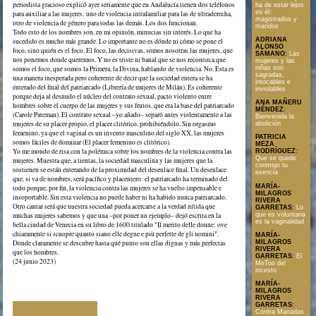
periodista gracioso explicó ayer seriamente que en Andalucía tienen dos teléfonos
ha de estar lejos
es él:
para auxiliar a las mujeres: uno de violencia intrafamiliar para las de ultraderecha,
magistrados y
otro de violencia de género para todas las demás. Los dos funcionan.
maridos
Todo esto de los nombres son, en mi opinión, minucias sin interés. Lo que ha
ADRIANA
sucedido es mucho más grande. Lo importante no es dónde ni cómo se pone el
ALONSO
foco, sino quién es el foco. El foco, las decisivas, somos nosotras las mujeres, que
SÁMANO
:
Las
nos ponemos donde queremos. Y no es triste ni banal que se nos reconozca que
mujeres y las
niñas son
somos el foco, que somos la Primera, la Divina, hablando de violencia. No. Esta es
sagradas,
una manera inesperada pero coherente de decir que la sociedad entera se ha
intocables e
enterado del final del patriarcado (Librería de mujeres de Milán). Es coherente
inviolables
porque deja al desnudo el núcleo del contrato sexual, pacto violento entre
ANA MAÑERU
hombres sobre el cuerpo de las mujeres y sus frutos, que era la base del patriarcado
MÉNDEZ
:
(Carole Pateman). El contrato sexual –yo añado– separó antes violentamente a las
Bienvenida la
mujeres de su placer propio, el placer clitórico, prohibiéndolo. Sin orgasmo
abolición
femenino, ya que el vaginal es un invento masculino del siglo XX, las mujeres
PATRICIA
somos fáciles de dominar (El placer femenino es clitórico).
MEZA
Yo me mondo de risa con la polémica sobre los nombres de la violencia contra las
RODRÍGUEZ
:
Que se quede
mujeres. Muestra que, a tientas, la sociedad masculina y las mujeres que la
conmigo tu
sostienen se están enterando de la proximidad del desenlace final. Un desenlace
esencia
que, si va de nombres, será pacífico y placentero: el patriarcado ha terminado del
MARÍA-
todo porque, por fin, la violencia contra las mujeres se ha vuelto impensable e
MILAGROS
insoportable. Sin esta violencia no puede haber ni ha habido nunca patriarcado.
RIVERA
Otro cantar será que nuestra sociedad pueda acercarse a la verdad nítida que
GARRETAS
:
Lo
que es voluntaria
muchas mujeres sabemos y que una –por poner un ejemplo– dejó escrita en la
es la vaginalidad
bella ciudad de Venecia en su libro de 1600 titulado "Il merito delle donne: ove
chiaramente si scuopre quanto siano elle degne e più perfette de gli uomini".
MARÍA-
Donde claramente se descubre hasta qué punto son ellas dignas y más perfectas
MILAGROS
RIVERA
que los hombres.
GARRETAS
:
El
(24 junio 2023)
MeToo del
incesto
MARÍA-
MILAGROS
RIVERA
GARRETAS
:
Contra Manadas