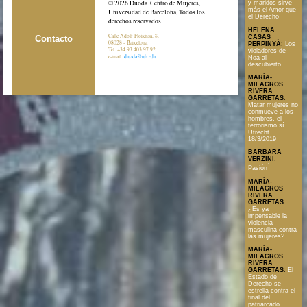
© 2026 Duoda. Centro de Mujeres,
y maridos sirve
más el Amor que
Universidad de Barcelona, Todos los
el Derecho
derechos reservados.
HELENA
Calle Adolf Florensa, 8,
Contacto
CASAS
08028 - Barcelona
PERPINYÀ
:
Los
Tel. +34 93 403 97 92.
violadores de
e-mail:
duoda@ub.edu
Noa al
descubierto
MARÍA-
MILAGROS
RIVERA
GARRETAS
:
Matar mujeres no
conmueve a los
hombres, el
terrorismo sí.
Utrecht
18/3/2019
BARBARA
VERZINI
:
1
Pasión
MARÍA-
MILAGROS
RIVERA
GARRETAS
:
¿Es ya
impensable la
violencia
masculina contra
las mujeres?
MARÍA-
MILAGROS
RIVERA
GARRETAS
:
El
Estado de
Derecho se
estrella contra el
final del
patriarcado