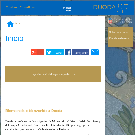
DUODA
Catalán
|
Castellano
menu
»
Inicio
Sobre nosotras
Inicio
Dónde estamos
+1
Tweet
Compartir
Haga clic en el vídeo para reproducirlo.
Bienvenida o bienvenido a Duoda
Duoda es un Centro de Investigación de Mujeres de la Universidad de Barcelona y
del Parque Científico de Barcelona. Fue fundado en 1982 por un grupo de
estudiantes, profesoras y recién licenciadas en Historia.