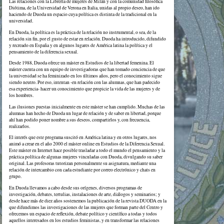
Las relaciones con la Librería de mujeres de Milán y con la comunidad filosófica
Diótima, de la Universidad de Verona en Italia, unidas al propio deseo, han ido
haciendo de Duoda un espacio cuya política es distinta de la tradicional en la
universidad.
En Duoda, la política es la práctica de la relación no instrumental, o sea, de la
relación sin fin, por el gusto de estar en relación. Duoda ha introducido, difundido
y recreado en España y en algunos lugares de América latina la política y el
pensamiento de la diferencia sexual.
Desde 1988, Duoda ofrece un máster en Estudios de la libertad femenina. El
máster cuenta con un equipo de investigadoras que han tomado conciencia de que
la universidad se ha feminizado en los últimos años, pero el conocimiento sigue
siendo neutro. Por eso, intentan -en relación con las alumnas, que han padecido
esa experiencia- hacer un conocimiento que propicie la vida de las mujeres y de
los hombres.
Las ilusiones puestas inicialmente en este máster se han cumplido. Muchas de las
alumnas han hecho de Duoda un lugar de relación y de saber en libertad, porque
ahí han podido poner nombre a sus deseos, compartirlos y, con frecuencia,
realizarlos.
El interés que este programa suscitó en América latina y en otros lugares, nos
animó a crear en el año 2000 el máster online en Estudios de la Diferencia Sexual.
Este máster en Internet hace posible trasladar a todo el mundo el pensamiento y la
práctica política de algunas mujeres vinculadas con Duoda, divulgando su saber
original. Las profesoras tutorizan personalmente su asignatura, mediante una
relación de intercambio con cada estudiante por correo electrónico y chats en
grupo.
En Duoda llevamos a cabo desde sus orígenes, diversos programas de
investigación, debates, tertulias, instalaciones de arte, diálogos y seminarios; y
desde hace más de diez años sostenemos la publicación de la revista DUODA en la
que difundimos las investigaciones de las mujeres que forman parte del Centro y
ofrecemos un espacio de reflexión, debate político y científico a todas y todos
aquellos interesados en los estudios feministas, y en transformar las relaciones