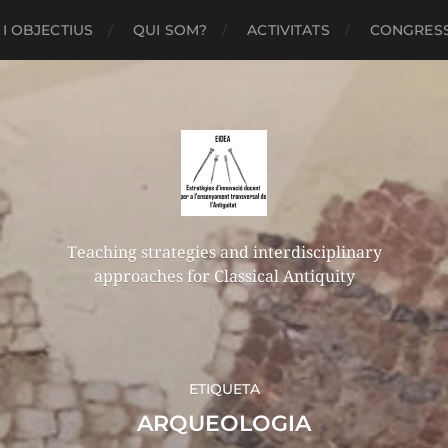
I OBJECTIUS
QUI SOM?
ACTIVITATS
CONGRES
Teaching strategies and interdisciplinary
approaches for Classical Antiquity
ETIQUETA
ARQUEOLOGIA