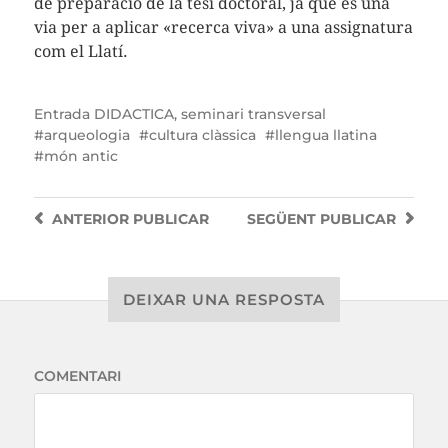
de preparació de la tesi doctoral, ja que és una
via per a aplicar «recerca viva» a una assignatura
com el Llatí.
Entrada
DIDACTICA
,
seminari transversal
arqueologia
cultura clàssica
llengua llatina
món antic
ANTERIOR
PUBLICAR
SEGÜENT
PUBLICAR
DEIXAR UNA RESPOSTA
COMENTARI