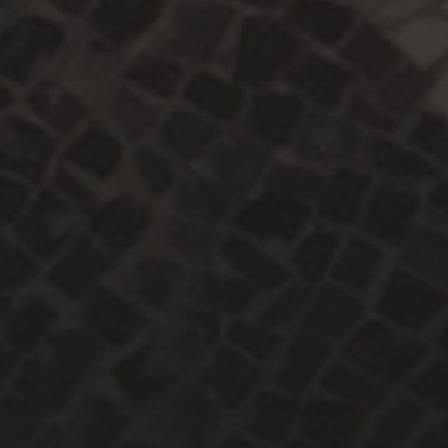
abril 2023
març 2023
febrer 2023
gener 2023
desembre 2022
maig 2022
CATEGORIES
CONGRESSOS
DIDACTICA
ITINERARIS
seminari transversal
SEMINARIS