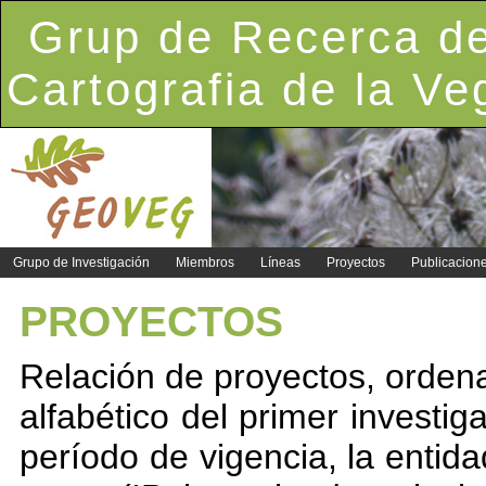
Grup de Recerca de
Cartografia de la Ve
Grupo de Investigación
Miembros
Líneas
Proyectos
Publicacion
PROYECTOS
Relación de proyectos, ordena
alfabético del primer investig
período de vigencia, la entida