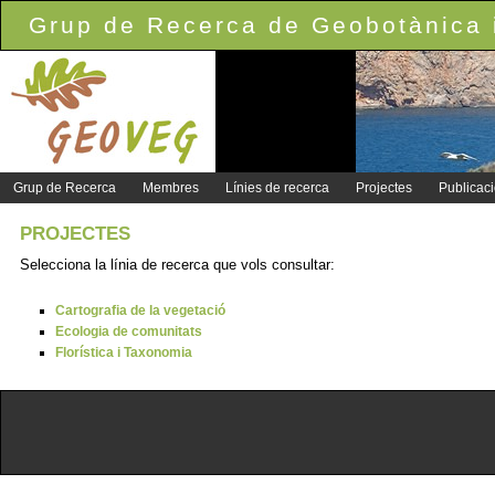
Grup de Recerca de Geobotànica i
Grup de Recerca
Membres
Línies de recerca
Projectes
Publicac
PROJECTES
Selecciona la línia de recerca que vols consultar:
Cartografia de la vegetació
Ecologia de comunitats
Florística i Taxonomia