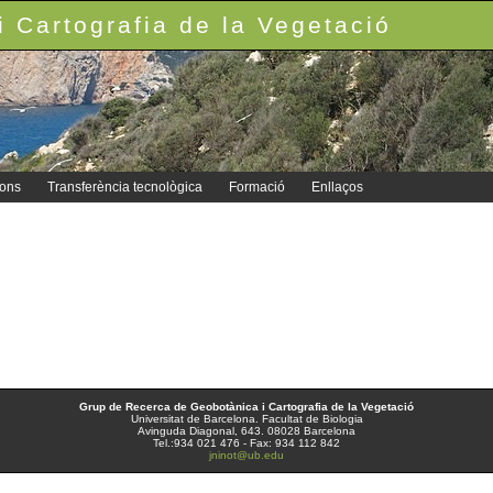
 Cartografia de la Vegetació
ions
Transferència tecnològica
Formació
Enllaços
Grup de Recerca de Geobotànica i Cartografia de la Vegetació
Universitat de Barcelona. Facultat de Biologia
Avinguda Diagonal, 643. 08028 Barcelona
Tel.:934 021 476 - Fax: 934 112 842
jninot@ub.edu