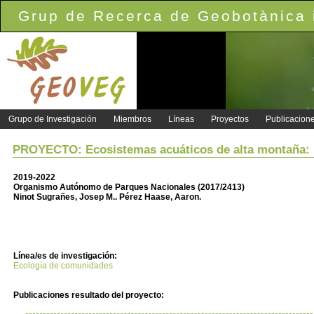
Grup de Recerca de Geobotànica i
Grupo de Investigación
Miembros
Líneas
Proyectos
Publicacion
PROYECTO: Ecosistemas acuáticos de alta montaña: re
2019-2022
Organismo Autónomo de Parques Nacionales (2017/2413)
Ninot Sugrañes, Josep M.. Pérez Haase, Aaron.
Línea/es de investigación:
Ecología de comunidades
Publicaciones resultado del proyecto: