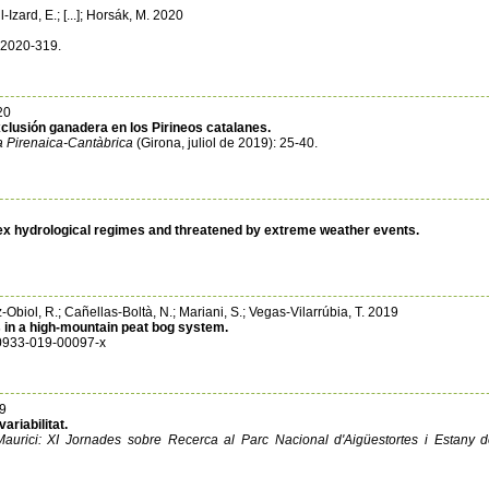
l-Izard, E.; [...]; Horsák, M. 2020
d-2020-319.
20
clusión ganadera en los Pirineos catalanes.
ca Pirenaica-Cantàbrica
(Girona, juliol de 2019): 25-40.
ex hydrological regimes and threatened by extreme weather events.
Obiol, R.; Cañellas-Boltà, N.; Mariani, S.; Vegas-Vilarrúbia, T. 2019
in a high-mountain peat bog system.
s10933-019-00097-x
19
ariabilitat.
Maurici: XI Jornades sobre Recerca al Parc Nacional d'Aigüestortes i Estany 