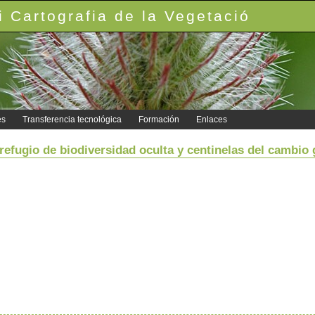
 Cartografia de la Vegetació
es
Transferencia tecnológica
Formación
Enlaces
fugio de biodiversidad oculta y centinelas del cambio 