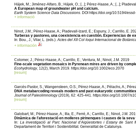
Hájek, M.; Jiménez-Alfaro, B.; Hájek, O.; [...]; Pérez-Haase, A.; [...]; Pladeval
A European map of groundwater pH and calcium.
Earth System Science Data Discussions
. DOI https://doi.org/10.5194/ess
+ informació
Ninot, J.M.; Pérez-Haase, A.; Pladevall-Izard, E.; Espuny, J.; Carrillo, E. 20
Turberas y pastoreo, una coexistencia en cuestión. Experiencias de ex
In: Bou., J.; Vilar, L. (eds.).
Actes del XII Col·loqui Internacional de Botàni
+ información
Colomer, J.; Pérez-Haase, A.; Carrillo, E.; Ventura, M.; Ninot, J.M. 2019
Fine-scale vegetation mosaics in Pyrenean mires are driven by compl
Ecohydrology
, 12(2), March 2019. https://doi.org/10.1002/eco.2070
[resum]
Garcés-Pastor, S.; Wangensteen, O.S.; Pérez-Haase, A.; Pèlachs, A.; Pérez-
DNA metabarcoding reveals modern and past eukaryotic communities 
Journal of Paleolimnology
(2019), 62: 425-441. https://doi.org/10.1007/
[resum]
Galobart, M.; Pérez-Haase, A.; Illa, E.; Ferré, A.; Carrillo, E.; Ninot, J.M. 20
Dinàmica de l'aforestació en molleres pirinenques i causes de la seva v
In:
La investigació al Parc Nacional d’Aigüestortes i Estany de Sant 
Departament de Territori i Sostenibilitat. Generalitat de Catalunya.