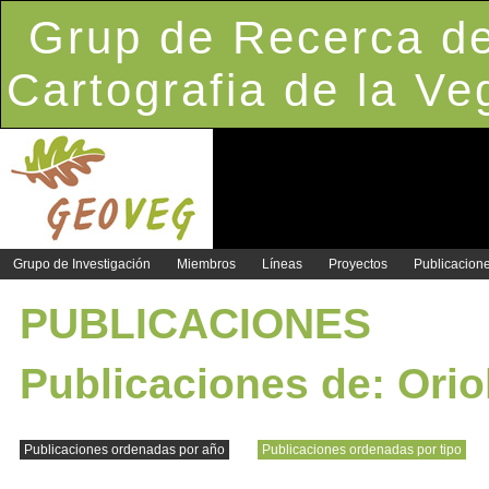
Grup de Recerca de
Cartografia de la Ve
Grupo de Investigación
Miembros
Líneas
Proyectos
Publicacion
PUBLICACIONES
Publicaciones de:
Orio
Publicaciones ordenadas por año
Publicaciones ordenadas por tipo