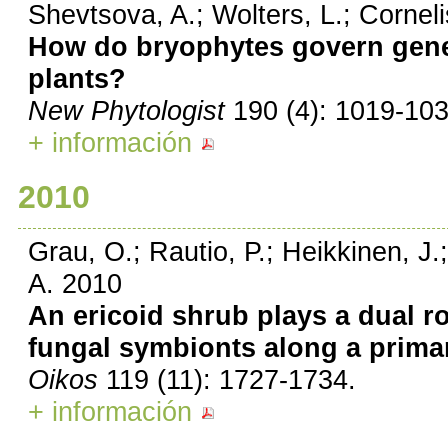
Shevtsova, A.; Wolters, L.; Cornel
How do bryophytes govern gener
plants?
New Phytologist
190 (4): 1019-103
+ información
2010
Grau, O.; Rautio, P.; Heikkinen, J.
A. 2010
An ericoid shrub plays a dual ro
fungal symbionts along a prima
Oikos
119 (11): 1727-1734.
+ información