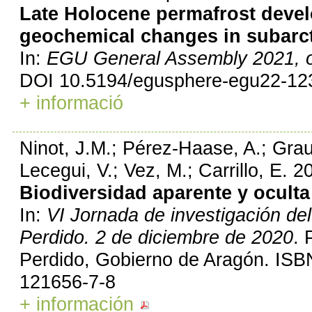
Late Holocene permafrost devel
geochemical changes in subarcti
In:
EGU General Assembly 2021, o
DOI 10.5194/egusphere-egu22-12
+ informació
Ninot, J.M.; Pérez-Haase, A.; Grau,
Lecegui, V.; Vez, M.; Carrillo, E. 2
Biodiversidad aparente y ocult
In:
VI Jornada de investigación d
Perdido. 2 de diciembre de 2020
. 
Perdido, Gobierno de Aragón. ISB
121656-7-8
+ información