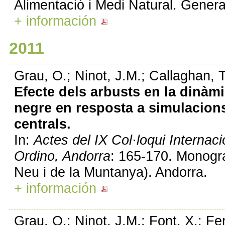
Alimentació i Medi Natural. General
+ información
2011
Grau, O.; Ninot, J.M.; Callaghan, 
Efecte dels arbusts en la dinàmi
negre en resposta a simulacions
centrals.
In:
Actes del IX Col·loqui Internac
Ordino, Andorra
: 165-170. Monogr
Neu i de la Muntanya). Andorra.
+ información
Grau, O.; Ninot, J.M.; Font, X.; Fe