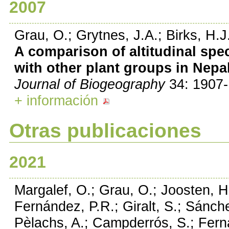
2007
Grau, O.; Grytnes, J.A.; Birks, H.
A comparison of altitudinal spe
with other plant groups in Nepa
Journal of Biogeography
34: 1907-
+ información
Otras publicaciones
2021
Margalef, O.; Grau, O.; Joosten, H
Fernández, P.R.; Giralt, S.; Sánche
Pèlachs, A.; Campderrós, S.; Fern