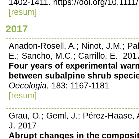
1402-1411. https://doi.org/10.111
[resum]
2017
Anadon-Rosell, A.; Ninot, J.M.; Pa
E.; Sancho, M.C.; Carrillo, E. 201
Four years of experimental warm
between subalpine shrub specie
Oecologia
, 183: 1167-1181
[resum]
Grau, O.; Geml, J.; Pérez-Haase, 
J. 2017
Abrupt changes in the composit