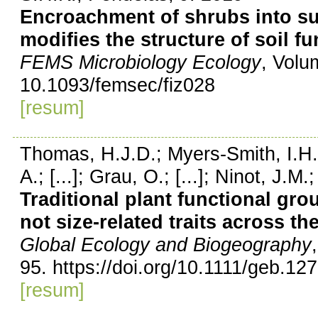
Encroachment of shrubs into su
modifies the structure of soil f
FEMS Microbiology Ecology
, Volu
10.1093/femsec/fiz028
[resum]
Thomas, H.J.D.; Myers-Smith, I.H.;
A.; [...]; Grau, O.; [...]; Ninot, J.
Traditional plant functional gro
not size-related traits across t
Global Ecology and Biogeography
95. https://doi.org/10.1111/geb.12
[resum]