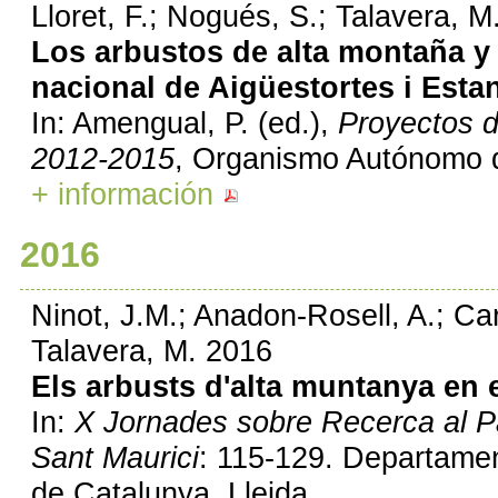
Lloret, F.; Nogués, S.; Talavera, M
Los arbustos de alta montaña y 
nacional de Aigüestortes i Esta
In: Amengual, P. (ed.),
Proyectos d
2012-2015
, Organismo Autónomo d
+ información
2016
Ninot, J.M.; Anadon-Rosell, A.; Carri
Talavera, M. 2016
Els arbusts d'alta muntanya en e
In:
X Jornades sobre Recerca al Pa
Sant Maurici
: 115-129. Departament 
de Catalunya. Lleida.