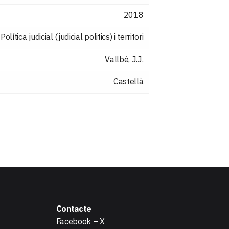
2018
Política judicial (judicial politics) i territori
Vallbé, J.J.
Castellà
Contacte
Facebook
–
X