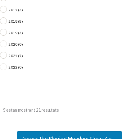
2017
(3)
2018
(5)
2019
(3)
2020
(0)
2021
(7)
2022
(0)
S'estan mostrant 21 resultats
Across the Sloping Meadow Floor: An