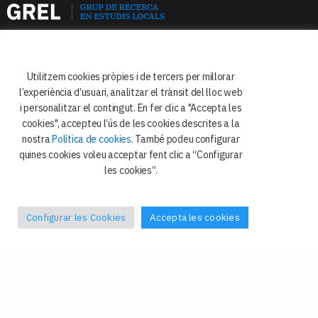
Utilitzem cookies pròpies i de tercers per millorar
l’experiència d’usuari, analitzar el trànsit del lloc web
Facultat de Dret
i personalitzar el contingut. En fer clic a "Accepta les
Departament de Dret Constitucional
cookies", accepteu l’ús de les cookies descrites a la
i Ciència Política
nostra
Política de cookies
. També podeu configurar
quines cookies voleu acceptar fent clic a “Configurar
Avda. Diagonal 684
les cookies”.
08034 Barcelona
Configurar les Cookies
Accepta les cookies
Política de privacitat