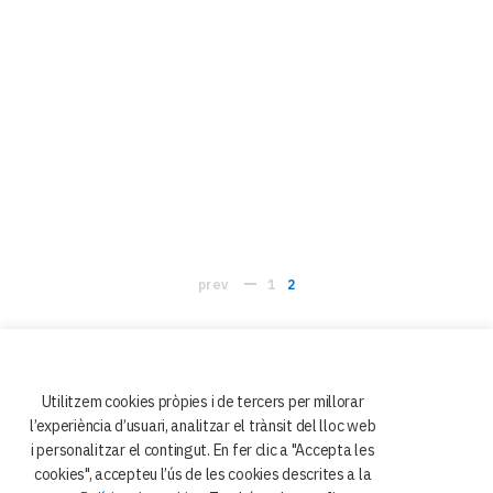
prev
1
2
Utilitzem cookies pròpies i de tercers per millorar
l’experiència d’usuari, analitzar el trànsit del lloc web
i personalitzar el contingut. En fer clic a "Accepta les
cookies", accepteu l’ús de les cookies descrites a la