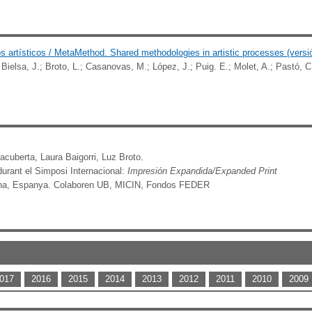
artísticos / MetaMethod. Shared methodologies in artistic processes (versió
 Bielsa, J.; Broto, L.; Casanovas, M.; López, J.; Puig. E.; Molet, A.; Pastó, C.;
sacuberta, Laura Baigorri, Luz Broto.
durant el Simposi Internacional:
Impresión Expandida/Expanded Print
celona, Espanya. Colaboren UB, MICIN, Fondos FEDER
017
2016
2015
2014
2013
2012
2011
2010
2009