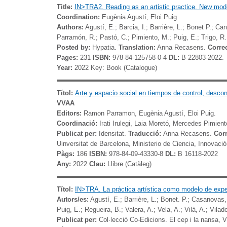
Title:
IN>TRA2.
Reading as an artistic practice.
New model
Coordination:
Eugènia Agustí, Eloi Puig.
Authors:
Agustí, E.;
Barcia, I.;
Barrière, L.;
Bonet
P.;
Can
Parramón, R.;
Pastó, C.;
Pimiento, M.;
Puig, E.;
Trigo
, R.
Posted by:
Hypatia.
Translation:
Anna Recasens.
Correc
Pages:
231
ISBN:
978-84-125758-0-4
DL:
B 22803-2022.
Year:
2022 Key: Book (Catalogue)
Títol:
Arte y espacio social en tiempos de control, descon
VVAA
Editors:
Ramon Parramon, Eugènia Agustí, Eloi Puig.
Coordinació:
Irati Irulegi, Laia Moretó, Mercedes Pimient
Publicat per:
Idensitat.
Traducció:
Anna Recasens.
Cor
Uinversitat de Barcelona, Ministerio de Ciencia, Innovaci
Pàgs:
186
ISBN:
978-84-09-43330-8
DL:
B 16118-2022
Any:
2022
Clau:
Llibre (Catàleg)
Títol:
IN>TRA. La práctica artística como modelo de experi
Autors/es:
Agustí, E.; Barrière, L.; Bonet. P.; Casanovas,
Puig, E.; Regueira, B.; Valera, A.; Vela, A.; Vilà, A.; Vilad
Publicat per:
Col·lecció Co-Edicions. El cep i la nansa, V