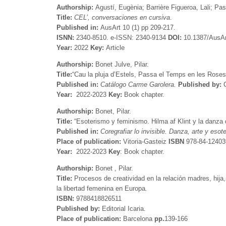
Authorship:
Agustí, Eugènia; Barrière Figueroa, Lali; Past
Title:
CEL’,
conversaciones en cursiva
.
Published in:
AusArt 10 (1) pp 209-217.
ISNN:
2340-8510. e-ISSN: 2340-9134
DOI:
10.1387/AusAr
Year:
2022
Key:
Article
Authorship:
Bonet Julve, Pilar.
Title:
“Cau la pluja d’Estels, Passa el Temps en les Roses
Published in:
Catálogo Carme Garolera.
Published by:
C
Year:
2022-2023
Key:
Book chapter.
Authorship:
Bonet, Pilar.
Title:
“Esoterismo y feminismo. Hilma af Klint y la danza 
Published in:
Coregrafiar lo invisible. Danza, arte y eso
Place of publication:
Vitoria-Gasteiz
ISBN
978-84-12403
Year:
2022-2023
Key
: Book chapter.
Authorship:
Bonet , Pilar.
Title:
Procesos de creatividad en la relación madres, hija
la libertad femenina en Europa
.
ISBN:
9788418826511
Published by:
Editorial Icaria.
Place of publication:
Barcelona
pp.
139-166