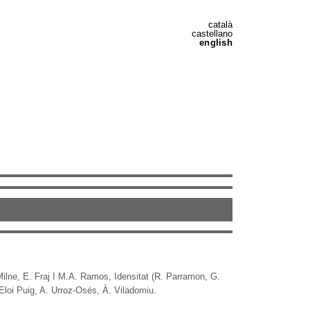
català
castellano
english
 Milne, E. Fraj I M.A. Ramos, Idensitat (R. Parramon, G.
 Eloi Puig, A. Urroz-Osés, À. Viladomiu.