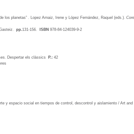
de los planetas” . Lopez Arnaiz, Irene y López Fernández, Raquel (eds.).
Coreg
-Gasteiz.
pp.
131-156.
ISBN
978-84-124039-9-2
es. Despertar els clàssics
P.:
42
eres
rte y espacio social en tiempos de control, descontrol y aislamiento / Art and