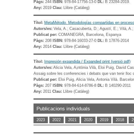
Pàgs:
244
ISBN:
978-84-17756-13-0
DL:
B 23284-2019.
Any:
2019
Clau:
Llibre (Catàleg)
Títol:
MetaMétodo. Metodologías compartidas en procesos 
Autors/es:
Vela, A.; Casacuberta, D.; Agustí, E.; Vilà, A.;
Publicat per:
COMANEGRA,
Barcelona, Espanya
Pàgs:
208
ISBN:
978-84-16033-27-0
DL:
B 17876-2014
Any:
2014
Clau:
Llibre (Catàleg)
Títol:
Impresión expandida / Expanded print (versió pdf)
Autors/es:
Alicia Vela, A¡ntònia Vilà, Eloi Puig, David Ca
Assaig sobre les conferencies i debats que van tenir lloc 
Publicat per:
Eloi Puig, Alicia Vela, Antonia Vilà. Bar
Pàgs:
207
ISBN:
978-84-614-8786-8
DL:
B 140290-2011
Any:
2011
Clau:
Llibre (Catàleg)
Publicacions individuals
2023
2022
2021
2020
2019
2018
2