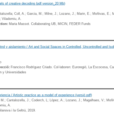
s of creative decoding (pdf version_20 Mb)
talozella;
Coll, A.;
Garcia, M.;
Milne, J.;
Lozano, J.;
Marin, E.;
Moñivas, E.;
M
;
Viladomiu, A.
tion:
Maria Massot.
Collaborating UB, MICIN, FEDER Funds
trol y aislamiento /
Art and Social Spaces in Controlled,
Uncontrolled and Iso
o
recció:
Francisco Rodríguez Criado. Col·laboren: Euroregió, La Escocesa, Cas
ón y Universidades
encia / Artistic practice as a model of experience (versió pdf)
 M.; Cantalozella, J.; Coderch, L; López, A.; Lozano, J.; Magalhaes, V.; Moñiv
omiu, A.
ilanova i la Geltrú, 2019.