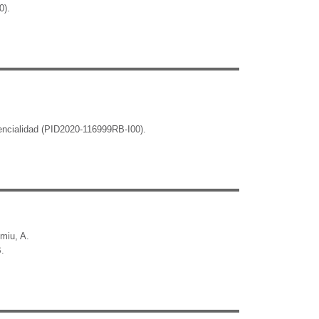
0).
sencialidad (PID2020-116999RB-I00).
omiu, A.
B.