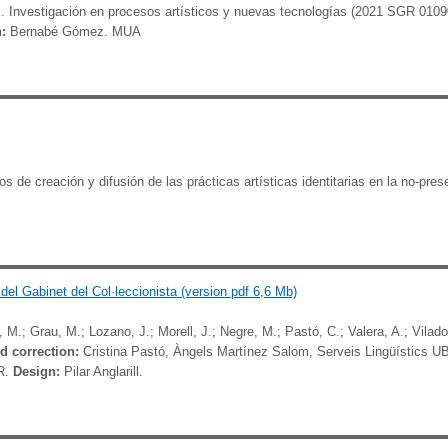
 Investigación en procesos artísticos y nuevas tecnologías (2021 SGR 0109
n:
Bernabé Gómez. MUA
de creación y difusión de las prácticas artísticas identitarias en la no-pre
ra del Gabinet del Col·leccionista (version pdf 6,6 Mb)
 M.; Grau, M.; Lozano, J.; Morell, J.; Negre, M.; Pastó, C.; Valera, A.; Vilad
nd c
orrection:
Cristina Pastó, Àngels Martínez Salom, Serveis Lingüístics U
R.
Design:
Pilar Anglarill.