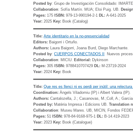
Posted by
: Grupo de Investigación Consolidado: IMARTE.
Collaboration
:
Sofía Martín. MUA; Eloi Puig. UB.
Desig
Pages
:
175
ISBN:
979-13-990194-2-1
DL:
A-641-2025
Year:
2025
Key:
Book (Catalog)
Title:
Arte identitario en la no-presencialidad
Editors:
Baigorri i Ortuño.
Authors:
Laura Baigorri, Joana Burd, Diego Marchante.
Posted by
:
CUERPOS CONECTADOS II
Nuevos procesos 
Collaboration
:
MICIU.
Editorial:
Dykinson
Pages
:
305
ISBN:
9788410707429
DL:
M-23719-2024
Year:
2024
Key:
Book
Title:
Que res es llenci ni es perdi per inútil: una relectu
Coordination:
Àngels Viladomiu (IP) i Albert Valera (IP).
Authors:
Cantalozella, J.; Casanovas, M.;Coll, A.; Garcia,
Posted by:
Matèria Impresa i Edicions UB.
Translation 
Collaboration
: Museu Mares. UB, MICIN, Fondos FEDE
Pages:
51
ISBN:
978-84-9168-975-1
DL:
B-14.419-2023
Year:
2023
Key:
Book (Catalogue)