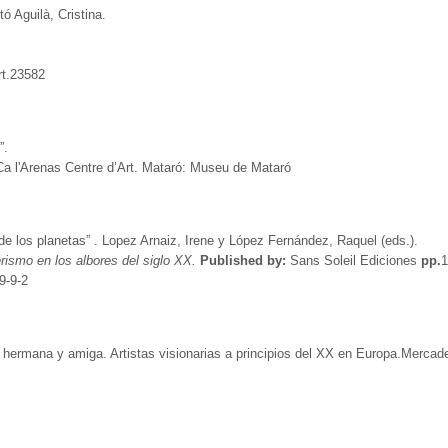
ó Aguilà, Cristina.
t.23582
”.
a l'Arenas Centre d’Art. Mataró: Museu de Mataró
de los planetas” . Lopez Arnaiz, Irene y López Fernández, Raquel (eds.).
terismo en los albores del siglo XX.
Published by:
Sans Soleil Ediciones
pp.
1
9-9-2
, hermana y amiga. Artistas visionarias a principios del XX en Europa.Mercade