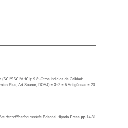
 (SCI/SSCI/AHCI): 9.8:-Otros indicios de Calidad:
mica Plus, Art Source, DOAJ) = 3+2 = 5 Antigüedad = 20
tive decodification models
Editorial Hipatia Press
pp
14-31