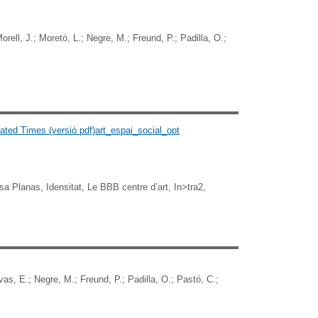
orell, J.;
Moretó, L.;
Negre, M.;
Freund, P.;
Padilla, O.;
lated Times
(versió pdf)art_espai_social_opt
a Planas, Idensitat, Le BBB centre d’art, In>tra2,
as, E.; Negre, M.; Freund, P.; Padilla, O.; Pastó, C.;