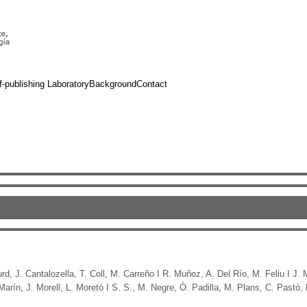
f-publishing Laboratory
Background
Contact
urd, J. Cantalozella, T. Coll, M. Carreño I R. Muñoz, A. Del Río, M. Feliu I J.
arín, J. Morell, L. Moretó I S. S., M. Negre, Ò. Padilla, M. Plans, C. Pastó,