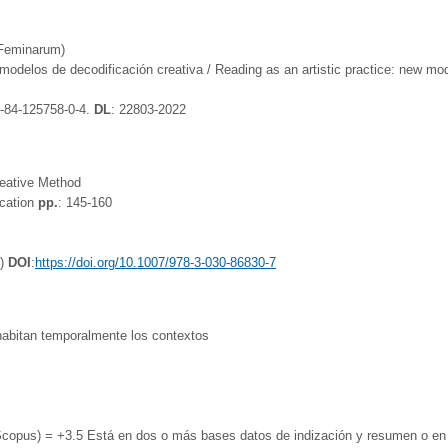
 Feminarum)
modelos de decodificación creativa / Reading as an artistic practice: new mode
-84-125758-0-4.
DL
: 22803-2022
reative Method
ucation
pp.
: 145-160
k)
DOI
:
https://doi.org/10.1007/978-3-030-86830-7
habitan temporalmente los contextos
 Scopus) = +3.5 Está en dos o más bases datos de indización y resumen o 