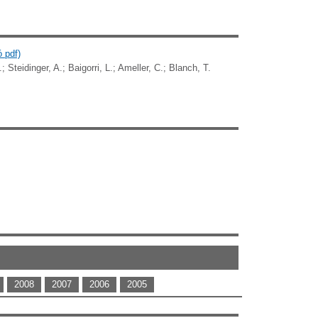
 pdf)
 Steidinger, A.; Baigorri, L.; Ameller, C.; Blanch, T.
2008
2007
2006
2005