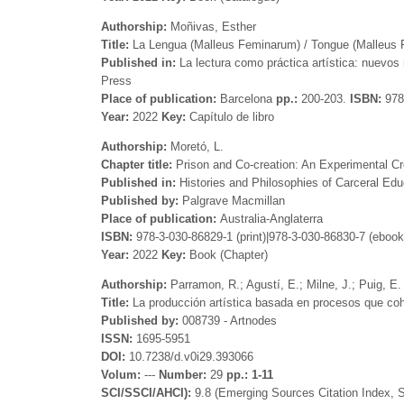
Authorship:
Moñivas, Esther
Title:
La Lengua (Malleus Feminarum) / Tongue (Malleus
Published in:
La lectura como práctica artística: nuevos 
Press
Place of publication:
Barcelona
pp.:
200-203.
ISBN:
978
Year:
2022
Key
:
Capítulo de libro
Authorship:
Moretó, L.
Chapter title:
Prison and Co-creation: An Experimental C
Published in:
Histories and Philosophies of Carceral Ed
Published by:
Palgrave Macmillan
Place of publication:
Australia-Anglaterra
ISBN:
978-3-030-86829-1 (print)|978-3-030-86830-7 (eboo
Year:
2022
Key:
Book (Chapter)
Authorship:
Parramon, R.; Agustí, E.; Milne, J.; Puig, E.
Title:
La producción artística basada en procesos que co
Published by:
008739 - Artnodes
ISSN:
1695-5951
DOI:
10.7238/d.v0i29.393066
Volum:
---
Number:
29
pp.: 1-11
SCI/SSCI/AHCI):
9.8 (Emerging Sources Citation Index,