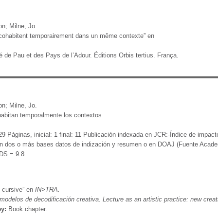
n; Milne, Jo.
 cohabitent temporairement dans un même contexte” en
é de Pau et des Pays de l’Adour. Éditions Orbis tertius. França.
n; Milne, Jo.
habitan temporalmente los contextos
Páginas, inicial: 1 final: 11 Publicación indexada en JCR:-Índice de impacto
en dos o más bases datos de indización y resumen o en DOAJ (Fuente Acade
CDS = 9.8
, cursive” en
IN>TRA.
 modelos de decodificación creativa. Lecture as an artistic practice: new crea
y:
Book chapter.