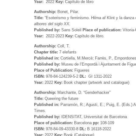
Year:
2022
Key:
Capítulo de libro
Authorship:
Bonet, Pilar.
Title:
“Esoterismo y feminismo. Hilma af Klint y la danza 
albores del siglo XX.
Published by:
Sans Soleil
Place of publication:
Vitoria
Year:
2022-2023
Key:
Capítulo de libro.
Authorship:
Coll, T.
Chapter title:
7 elefants
Published in:
Cortiella, M.Mercè; Farrès, P., Empordones
Published by:
Museu de l’Empordà i Ajuntament de Figu
Place of Publication:
Figueres
ISBN:
978-84-124239-5-2
DL:
GI 1311-2022
Year:
2022
Key:
Book chapter (artwork and catalogue)
Authorship:
Marchante, D. “Genderhacker”
Title:
Queering the future
Published in:
Parramón, R.; Agustí, E.; Puig, E. (Eds.) A
Times.
Published by:
IDENSITAT, Universitat de Barcelona
Place of publication:
Barcelona
pp:
108-109
ISBN:
978-84-09-43330-8
DL:
B 16118-2022
Year:
2022
Key:
Book (Catalogue)