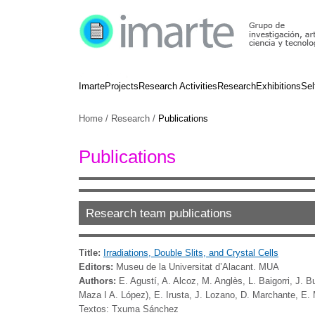
Imarte
Projects
Research Activities
Research
Exhibitions
Sel
Home
/
Research
/
Publications
Publications
Research team publications
Title:
Irradiations, Double Slits, and Crystal Cells
Editors:
Museu de la Universitat d’Alacant. MUA
Authors:
E. Agustí, A. Alcoz, M. Anglès, L. Baigorri, J. B
Maza I A. López), E. Irusta, J. Lozano, D. Marchante, E. M
Textos: Txuma Sánchez