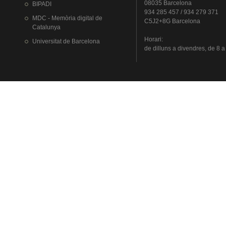
08035 Barcelona
BIPADI
934 285 457 / 934 279 371
MDC - Memòria digital de
C5J2+8G Barcelona
Catalunya
Horari
:
Universitat
de Barcelona
de
dilluns
a
divendres
, de 8 a