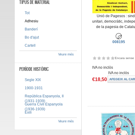
TIPUS DE MATERIAL
Tot
Unió de Pagesos : sind
Adhesiu
unitari, democràtic, inde
de la pagesia de Catal
Banderí
Bo d'ajut
008195
Cartell
Veure més
Encara sense 
IVA no inclòs
PERÍODE HISTÒRIC
IVA no inclòs
€18,50
Segle XIX
1900-1931
República Espanyola, II
(1931-1939)
Guerra Civil Espanyola
(1936-1939)
Exili
Veure més