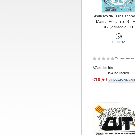
Sindicato de Trabajadores
Marina Mercante : S.T.M
UGT, afiliado a I.T.F.
008192
Encara sense 
IVA no inclòs
IVA no inclòs
€18,50