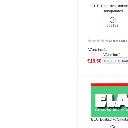
CUT : Colectivo Unitari
Trabajadores
008189
Encara sense 
IVA no inclòs
IVA no inclòs
€18,50
ELA : Euskadiko Sindik