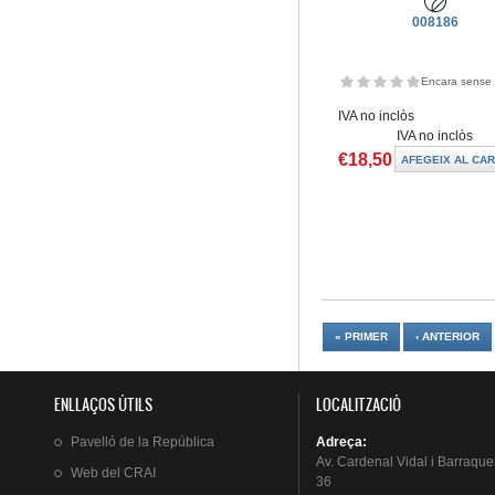
008186
Encara sense 
IVA no inclòs
IVA no inclòs
€18,50
Pàgines
« PRIMER
‹ ANTERIOR
ENLLAÇOS ÚTILS
LOCALITZACIÓ
Pavelló
de la
República
Adreça
:
Av.
Cardenal
Vidal i
Barraque
Web del
CRAI
36