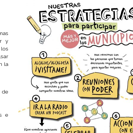
rmas
r y
los
sar
n la
s de
s e