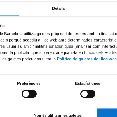
Detalls
etes
de Barcelona utilitza galetes pròpies i de tercers amb la finalitat
mació perquè accediu al lloc web amb determinades característiq
tres usuaris), amb finalitats estadístiques (analitzar com interac
ionar la publicitat que s’ofereix adequant-la en funció dels vostr
 les galetes podeu consultar la
Política de galetes del lloc web
ntinuously convert energy into forces or mechanical motion. Many
 the natural examples, such as bird flocks or bacterial colonies, si
Preferències
Estadístiques
colloidal particles including, for instance, reconstitutions of cyto
xplore and understand the mechanisms behind the intricate organiz
physical properties and force-generating capabilities relied deepl
his work, led by the
Self-organized complexity and self-assembl
Només utilitzar les galetes
 polymerization of hydrogel structures within an active gel. The de