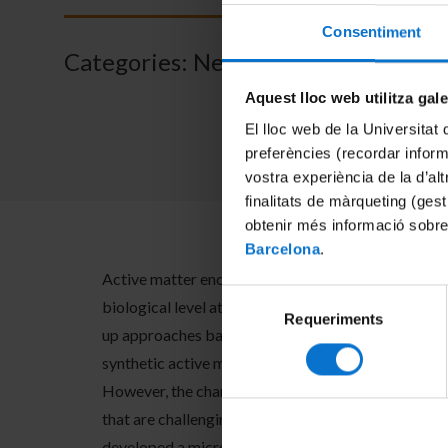
Consentiment
Categories:
News
Aquest lloc web utilitza gal
El lloc web de la Universitat 
preferències (recordar infor
vostra experiència de la d’al
finalitats de màrqueting (gest
obtenir més informació sobre
Barcelona
.
Active matter encloses systems whose particles co
Selecció
biological level at multiple length scales. Besides
Requeriments
de
up approaches based on the densification of active 
consentiment
synthetic active materials are valuable tools to e
However, the characterization of these materials’ 
that are challenging to measure experimentally. In t
developed a microfabrication method for the in situ