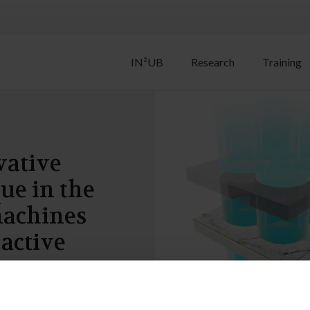
IN²UB
Research
Training
vative
ue in the
machines
 active