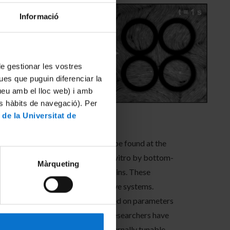
Informació
 de gestionar les vostres
ues que puguin diferenciar la
tueu amb el lloc web) i amb
es hàbits de navegació). Per
 de la Universitat de
 examples of active systems can be found at the
milar phenomena can be obtained in vitro by bottom-
Màrqueting
skeletal filaments and motor proteins. These
ation and dynamics governing active systems.
y on theoretical models, often based on parameters
ing materials (SOC&SAM)
group, researchers have
sign of active materials with externally tunable