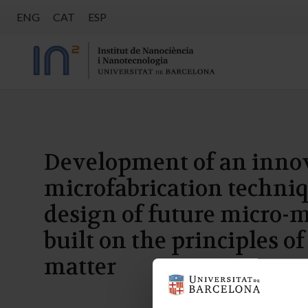
ENG
CAT
ESP
Development of an inno
microfabrication techniq
design of future micro-
built on the principles of
matter