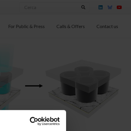
For Public & Press
Calls & Offers
Contact us