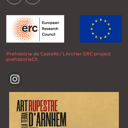
Prehistòria de Castelló / LArcHer ERC project
prehistoriaCS
prehistoria.castello