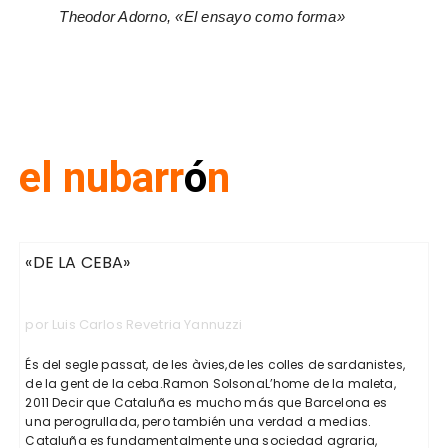
Theodor Adorno, «El ensayo como forma»
el nubarr
ó
n
«DE LA CEBA»
por Luis Carlos Revetria Yannuzzi
És del segle passat, de les àvies,de les colles de sardanistes,
de la gent de la ceba.Ramon SolsonaL’home de la maleta,
2011 Decir que Cataluña es mucho más que Barcelona es
una perogrullada, pero también una verdad a medias.
Cataluña es fundamentalmente una sociedad agraria,