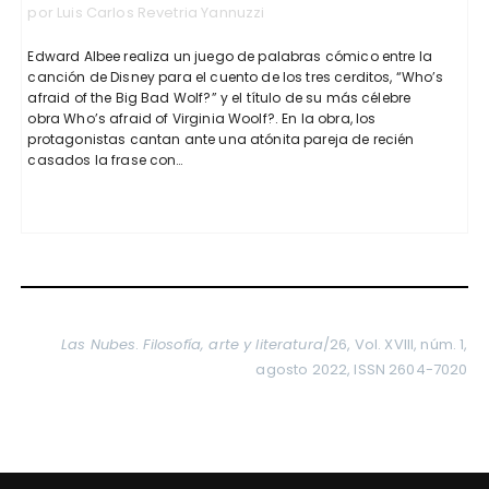
por Luis Carlos Revetria Yannuzzi
Edward Albee realiza un juego de palabras cómico entre la
canción de Disney para el cuento de los tres cerditos, “Who’s
afraid of the Big Bad Wolf?” y el título de su más célebre
obra Who’s afraid of Virginia Woolf?. En la obra, los
protagonistas cantan ante una atónita pareja de recién
casados la frase con…
Las Nubes
.
Filosofía, arte y literatura
/26, Vol. XVIII, núm. 1,
agosto 2022, ISSN 2604-7020