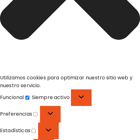
Utilizamos cookies para optimizar nuestro sitio web y
nuestro servicio.
Funcional
Siempre activo
F
u
Preferencias
n
P
c
r
Estadísticas
i
e
E