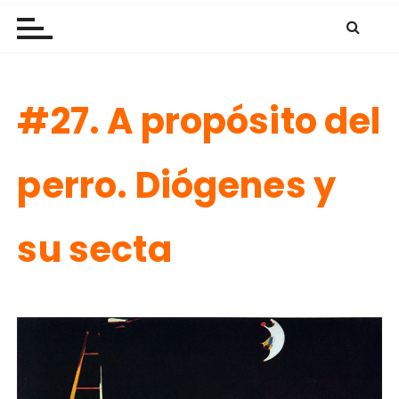
Las Nubes
r
a
l
c
#27. A propósito del
o
n
t
perro. Diógenes y
e
n
i
su secta
d
o