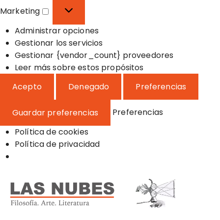
o
f
s
Marketing
n
e
t
M
a
r
a
Administrar opciones
a
l
e
d
Gestionar los servicios
r
n
í
Gestionar {vendor_count} proveedores
k
c
s
Leer más sobre estos propósitos
e
i
t
t
Acepto
Denegado
Preferencias
a
i
i
s
c
n
Preferencias
Guardar preferencias
a
g
s
Política de cookies
Política de privacidad
S
a
l
t
a
Filosofía, Arte y Literatura