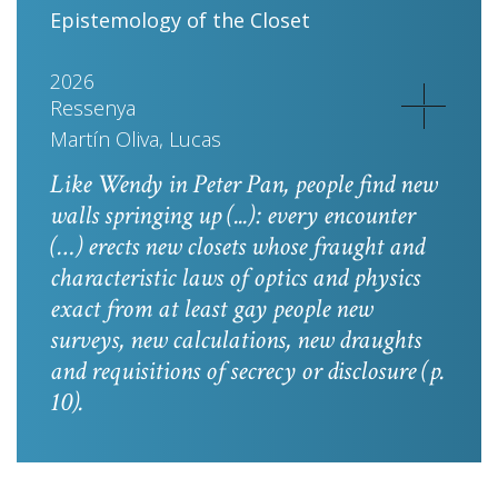
Epistemology of the Closet
2026
Ressenya
Martín Oliva, Lucas
Like Wendy in
Peter Pan
, people find new
walls springing up (...): every encounter
(…) erects new closets whose fraught and
characteristic laws of optics and physics
exact from at least gay people new
surveys, new calculations, new draughts
and requisitions of secrecy or disclosure
(p.
10).