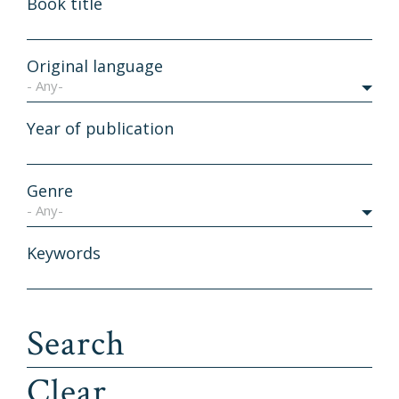
Book title
Original language
- Any-
Year of publication
Genre
- Any-
Keywords