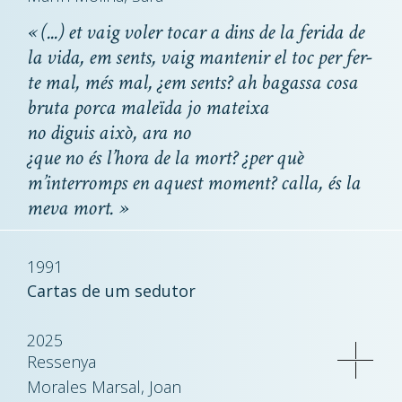
«
(...)
et vaig voler tocar a dins de la ferida de
la vida, em sents, vaig mantenir el toc per fer-
te mal, més mal, ¿em sents? ah bagassa cosa
bruta porca maleïda jo mateixa
no diguis això, ara no
¿que no és l’hora de la mort? ¿per què
m’interromps en aquest moment? calla, és la
meva mort.
»
1991
Cartas de um sedutor
2025
Ressenya
Morales Marsal, Joan